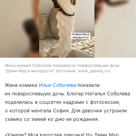
Жена комика Соболева показала их повзрослевшую дочь:
"Деми Мур в молодости"
источник:
www_gazeta_ru
Жена комика
Ильи Соболева
показала
их повзрослевшую дочь. Блогер Наталья Соболева
поделилась в соцсетях кадрами с фотосессии,
о которой мечтала София. Для девочки устроили
съемку со змеей ко дню ее рождения.
«Узнали? Моя взрослая девочка! Ну Деми Мур