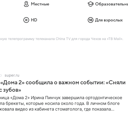
Местные
Образовательн
HD
Для взрослых
лную телепрограмму телеканала China TV для города Чехов на «ТВ Mail».
super.ru
 «Дома 2» сообщила о важном событии: «Сняли
с зубов»
ница «Дома 2» Ирина Пинчук завершила ортодонтическое
ла брекеты, которые носила около года. В личном блоге
ковала видео из кабинета стоматолога, где показала
ия