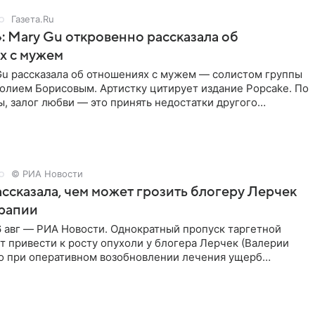
Газета.Ru
: Mary Gu откровенно рассказала об
х с мужем
Gu рассказала об отношениях с мужем — солистом группы
олием Борисовым. Артистку цитирует издание Popcake. По
, залог любви — это принять недостатки другого
кже
© РИА Новости
ссказала, чем может грозить блогеру Лерчек
ерапии
 авг — РИА Новости. Однократный пропуск таргетной
 привести к росту опухоли у блогера Лерчек (Валерии
но при оперативном возобновлении лечения ущерб
ритичен,