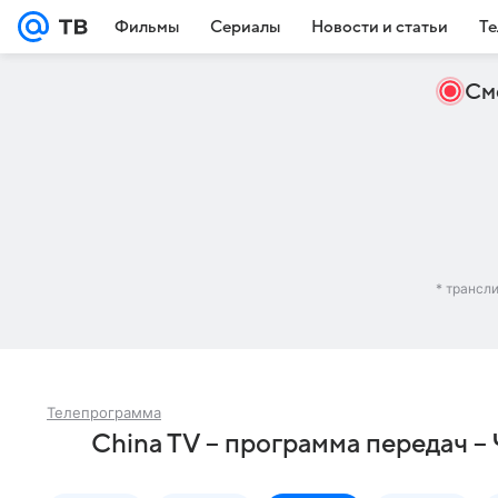
Фильмы
Сериалы
Новости и статьи
Те
См
* трансл
Телепрограмма
China TV – программа передач –