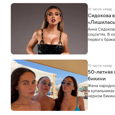
10 часов назад
Седокова в
«Лишилась 
Анна Седокова
соцсетях. В х
первого брака
ответственнос
10 часов назад
50-летняя 
бикини
Жена народно
в купальниках
черном бикини
выбрала банд