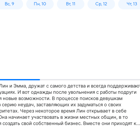
Вс, 9
Пн, 10
Вт, 11
Ср, 12
Чт, 13
ин и Эмма, дружат с самого детства и всегда поддерживаю
туациях. И вот однажды после увольнения с работы подруги
бя новые возможности. В процессе поисков девушкам
 серию неудач, заставляющих их задуматься о своих
ритетах. Через некоторое время Лин открывает в себе
 Она начинает участвовать в жизни местных общин, в то
 создать свой собственный бизнес. Вместе они приходят к
тинный успех измеряется не только материальными благами
ботой, но и удовлетворением от вклада в общество и