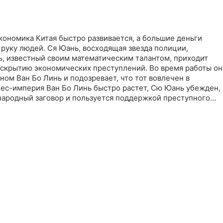
омощи
кономика Китая быстро развивается, а большие деньги
руку людей. Ся Юань, восходящая звезда полиции,
ь, известный своим математическим талантом, приходит
раскрытию экономических преступлений. Во время работы он
ном Ван Бо Линь и подозревает, что тот вовлечен в
нес-империя Ван Бо Линь быстро растет, Сю Юань убежден,
народный заговор и пользуется поддержкой преступного
к лис Ван Бо Линь всегда на шаг впереди и успевает скрытьс
н международной охоты на лис открыт