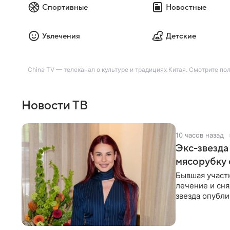
Спортивные
Новостные
Увлечения
Детские
China TV — телеканал о культуре и традициях Китая. Смотрите по
Новости ТВ
10 часов назад
Экс-звезда
мясорубку 
Бывшая участ
лечение и сня
звезда опубли
процесс снят