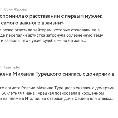
Соня Жарова
спомнила о расставании с первым мужем:
самого важного в жизни»
 резко ответила хейтерам, которые атаковали ее в
оде перепалки артистка затронула болезненную тему
 и заявила, что чужие судьбы — не ее зона
ти. От Валентина
Газета.Ru
жена Михаила Турецкого снялась с дочерями в
го артиста России Михаила Турецкого снялась с дочерями
. 50-летняя Лиана Турецкая позировала в крошечном
 на пляже в Италии. Ее старшая дочь Сарина для отдыха
о