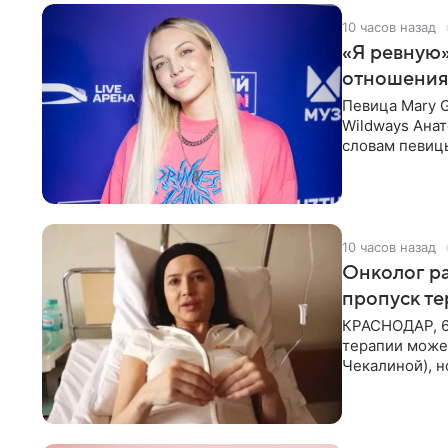
10 часов назад
«Я ревную»
отношения
Певица Mary 
Wildways Анат
словам певицы
человека. Та
10 часов назад
Онколог ра
пропуск т
КРАСНОДАР, 6
терапии может
Чекалиной), 
здоровью не к