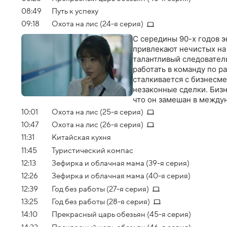
бескорыстной взаимоп
08:49
Путь к успеху
09:18
Охота на лис (24-я серия)
С середины 90-х годов э
привлекают нечистых на 
талантливый следовател
работать в команду по 
сталкивается с бизнесме
незаконные сделки. Биз
что он замешан в между
синдиката. Но хитрый ка
10:01
Охота на лис (25-я серия)
за границей. И вот сезо
10:47
Охота на лис (26-я серия)
11:31
Китайская кухня
11:45
Туристический компас
12:13
Зефирка и облачная мама (39-я серия)
12:26
Зефирка и облачная мама (40-я серия)
12:39
Год без работы (27-я серия)
13:25
Год без работы (28-я серия)
14:10
Прекрасный царь обезьян (45-я серия)