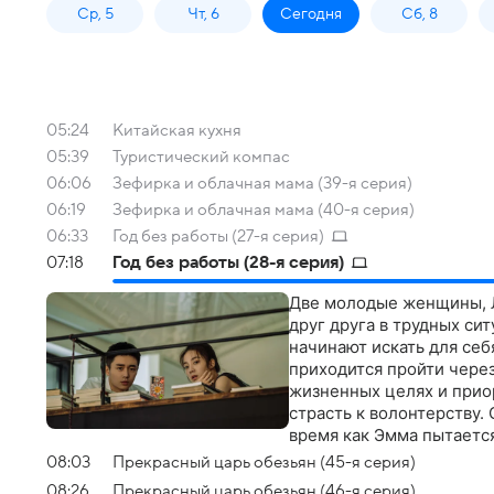
Ср, 5
Чт, 6
Сегодня
Сб, 8
05:24
Китайская кухня
05:39
Туристический компас
06:06
Зефирка и облачная мама (39-я серия)
06:19
Зефирка и облачная мама (40-я серия)
06:33
Год без работы (27-я серия)
07:18
Год без работы (28-я серия)
Две молодые женщины, Л
друг друга в трудных си
начинают искать для се
приходится пройти через
жизненных целях и прио
страсть к волонтерству.
время как Эмма пытается
пониманию того, что ис
08:03
Прекрасный царь обезьян (45-я серия)
и высокооплачиваемой ра
08:26
Прекрасный царь обезьян (46-я серия)