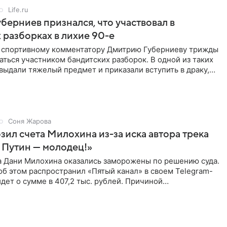
Life.ru
берниев признался, что участвовал в
 разборках в лихие 90-е
ы спортивному комментатору Дмитрию Губерниеву трижды
аться участником бандитских разборок. В одной из таких
выдали тяжелый предмет и приказали вступить в драку,
Соня Жарова
зил счета Милохина из-за иска автора трека
 Путин — молодец!»
а Дани Милохина оказались заморожены по решению суда.
б этом распространил «Пятый канал» в своем Telegram-
идет о сумме в 407,2 тыс. рублей. Причиной
ва стал