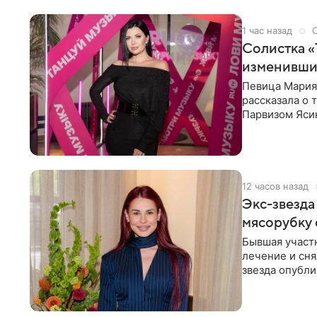
1 час назад
Солистка «
изменивши
Певица Мария
рассказала о 
Парвизом Ясин
стала для нее
12 часов назад
Экс-звезда
мясорубку 
Бывшая участ
лечение и сня
звезда опубли
процесс снят