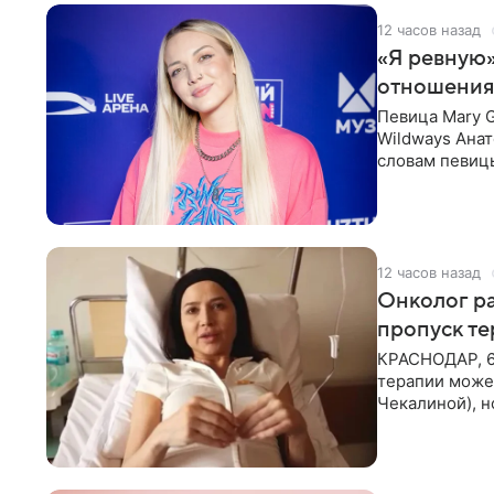
12 часов назад
«Я ревную»
отношения
Певица Mary 
Wildways Анат
словам певицы
человека. Та
12 часов назад
Онколог ра
пропуск т
КРАСНОДАР, 6
терапии может
Чекалиной), 
здоровью не к