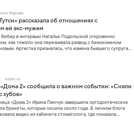
Соня Жарова
Тутси» рассказала об отношениях с
м ей экс-мужем
 Вебер в интервью Наталье Подольской откровенно
том, как тяжело она переживала развод с бизнесменом
овым. Артистка призналась, что измена бывшего супруга
super.ru
 «Дома 2» сообщила о важном событии: «Сняли
с зубов»
ница «Дома 2» Ирина Пинчук завершила ортодонтическое
ла брекеты, которые носила около года. В личном блоге
ковала видео из кабинета стоматолога, где показала
ия