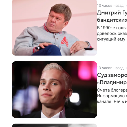
13 часов назад
Дмитрий Гу
бандитских
В 1990-е год
довелось оказ
ситуаций ему 
однако он
13 часов назад
Суд заморо
«Владимир
Счета блогер
Информацию о
канале. Речь 
разбирательст