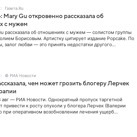
Газета.Ru
: Mary Gu откровенно рассказала об
х с мужем
Gu рассказала об отношениях с мужем — солистом группы
олием Борисовым. Артистку цитирует издание Popcake. По
, залог любви — это принять недостатки другого
кже
© РИА Новости
ссказала, чем может грозить блогеру Лерчек
ерапии
 авг — РИА Новости. Однократный пропуск таргетной
 привести к росту опухоли у блогера Лерчек (Валерии
но при оперативном возобновлении лечения ущерб
ритичен,