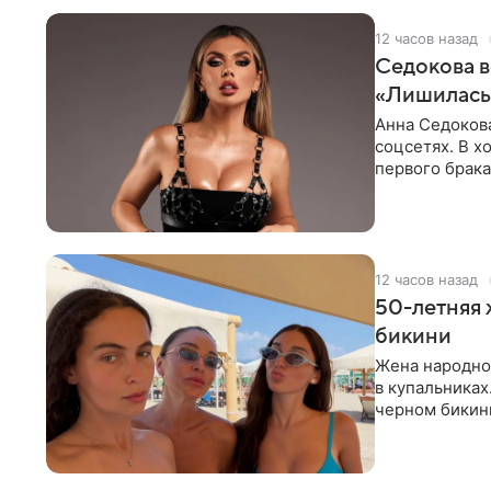
12 часов назад
Седокова в
«Лишилась 
Анна Седокова
соцсетях. В х
первого брака
ответственнос
12 часов назад
50-летняя 
бикини
Жена народно
в купальниках
черном бикини
выбрала банд