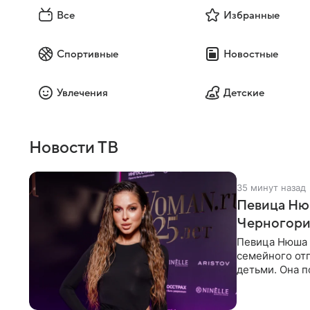
Все
Избранные
Спортивные
Новостные
Увлечения
Детские
Новости ТВ
35 минут назад
Певица Нюш
Черногор
Певица Нюша 
семейного отп
детьми. Она п
городов. Ста