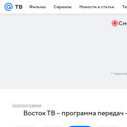
Фильмы
Сериалы
Новости и статьи
Те
См
* трансл
Телепрограмма
Восток ТВ – программа передач 