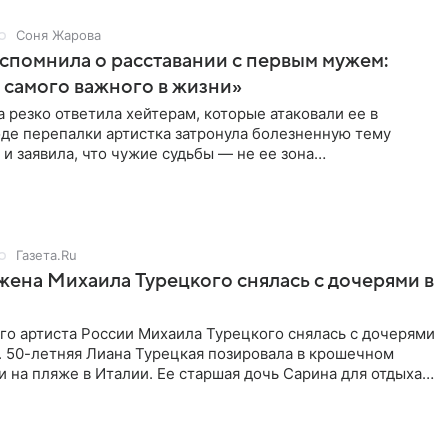
Соня Жарова
спомнила о расставании с первым мужем:
самого важного в жизни»
 резко ответила хейтерам, которые атаковали ее в
оде перепалки артистка затронула болезненную тему
 и заявила, что чужие судьбы — не ее зона
ти. От Валентина
Газета.Ru
жена Михаила Турецкого снялась с дочерями в
го артиста России Михаила Турецкого снялась с дочерями
. 50-летняя Лиана Турецкая позировала в крошечном
 на пляже в Италии. Ее старшая дочь Сарина для отдыха
о