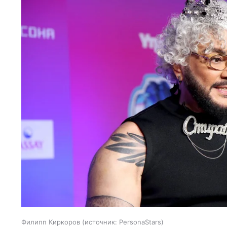
Филипп Киркоров
источник:
PersonaStars