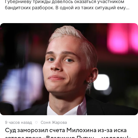
Губерниеву трижды довелось оказаться участником
бандитских разборок. В одной из таких ситуаций ему
выдали тяжелый предмет и приказали вступить в драку,
однако он
9 часов назад
Соня Жарова
Суд заморозил счета Милохина из-за иска