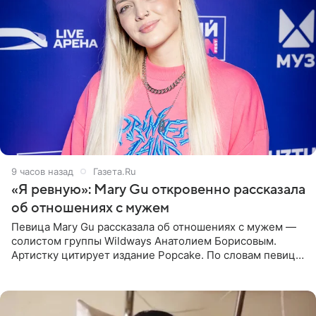
9 часов назад
Газета.Ru
«Я ревную»: Mary Gu откровенно рассказала
об отношениях с мужем
Певица Mary Gu рассказала об отношениях с мужем —
солистом группы Wildways Анатолием Борисовым.
Артистку цитирует издание Popcake. По словам певицы,
залог любви — это принять недостатки другого
человека. Также