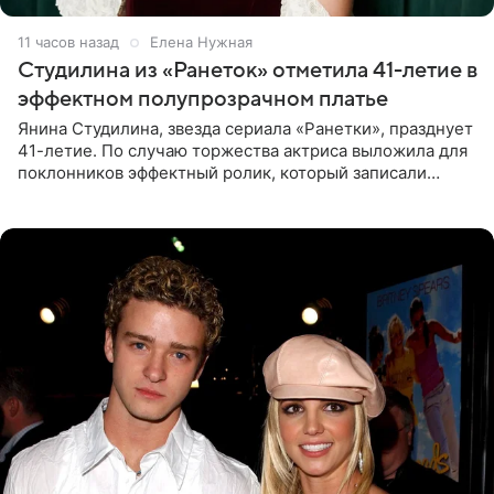
11 часов назад
Елена Нужная
Студилина из «Ранеток» отметила 41-летие в
эффектном полупрозрачном платье
Янина Студилина, звезда сериала «Ранетки», празднует
41-летие. По случаю торжества актриса выложила для
поклонников эффектный ролик, который записали
прошлой ночью. В кадре артистка предстала в
вечернем