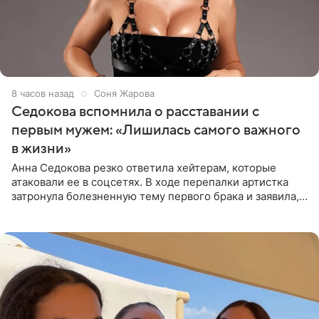
8 часов назад
Соня Жарова
Седокова вспомнила о расставании с
первым мужем: «Лишилась самого важного
в жизни»
Анна Седокова резко ответила хейтерам, которые
атаковали ее в соцсетях. В ходе перепалки артистка
затронула болезненную тему первого брака и заявила,
что чужие судьбы — не ее зона ответственности. От
Валентина