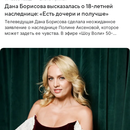
Дана Борисова высказалась о 18-летней
наследнице: «Есть дочери и получше»
Телеведущая Дана Борисова сделала неожиданное
заявление о наследнице Полине Аксеновой, которое
может задеть ее чувства. В эфире «Шоу Воли» 50-
летняя знаменитость откровенно призналась, что не
считает свою дочь