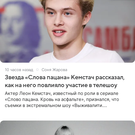
10 часов назад
Соня Жарова
Звезда «Слова пацана» Кемстач рассказал,
как на него повлияло участие в телешоу
Актер Леон Кемстач, известный по роли в сериале
«Слово пацана. Кровь на асфальте», признался, что
съемки в экстремальном шоу «Выживалити.
Наследники» кардинально повлияли на его образ жизни.
Подробностями он