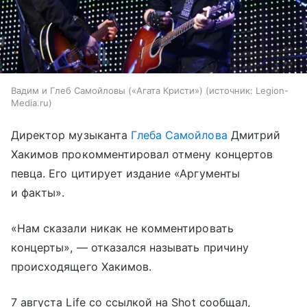
Вадим и Глеб Самойловы («Агата Кристи»)
источник:
Legion-
Media.ru
Директор музыканта
Глеба Самойлова
Дмитрий
Хакимов прокомментировал отмену концертов
певца. Его цитирует издание «Аргументы
и факты».
«Нам сказали никак не комментировать
концерты», — отказался называть причину
происходящего Хакимов.
7 августа Life со ссылкой на Shot сообщал,