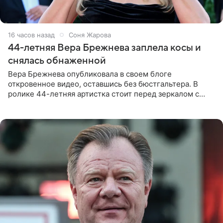
16 часов назад
Соня Жарова
44-летняя Вера Брежнева заплела косы и
снялась обнаженной
Вера Брежнева опубликовала в своем блоге
откровенное видео, оставшись без бюстгальтера. В
ролике 44-летняя артистка стоит перед зеркалом с
обнаженной грудью. Волосы певица собрала в косы и
надела головной убор.