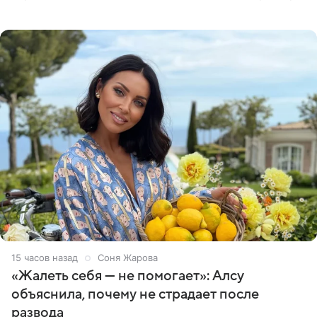
артистки Станислав Влайку и пресс-атташе
Московского
15 часов назад
Соня Жарова
«Жалеть себя — не помогает»: Алсу
объяснила, почему не страдает после
развода