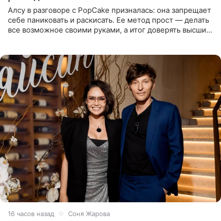
Алсу в разговоре с PopCake призналась: она запрещает
себе паниковать и раскисать. Ее метод прост — делать
все возможное своими руками, а итог доверять высшим
силам. Певица утверждает, что истерики и потеря
16 часов назад
Соня Жарова