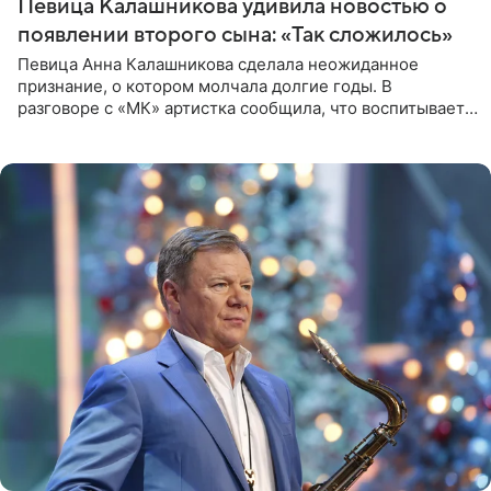
Певица Калашникова удивила новостью о
появлении второго сына: «Так сложилось»
Певица Анна Калашникова сделала неожиданное
признание, о котором молчала долгие годы. В
разговоре с «МК» артистка сообщила, что воспитывает
не одного, а сразу двух сыновей. «На самом деле я
всегда мечтала, что