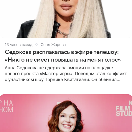
13 часов назад
Соня Жарова
Седокова расплакалась в эфире телешоу:
«Никто не смеет повышать на меня голос»
Анна Седокова не сдержала эмоции на площадке
нового проекта «Мастер игры». Поводом стал конфликт
с участником шоу Торнике Квитатиани. Он обвинил
певицу в нечестной игре, и словесная перепалка
переросла в