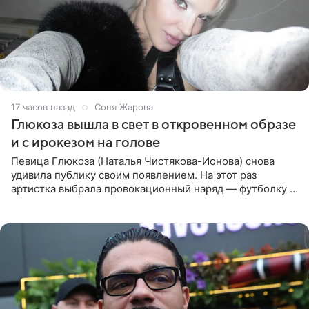
17 часов назад
Соня Жарова
Глюкоза вышла в свет в откровенном образе
и с ирокезом на голове
Певица Глюкоза (Наталья Чистякова-Ионова) снова
удивила публику своим появлением. На этот раз
артистка выбрала провокационный наряд — футболку с
принтом, имитирующим полуобнаженную грудь. Свой
образ Глюкоза