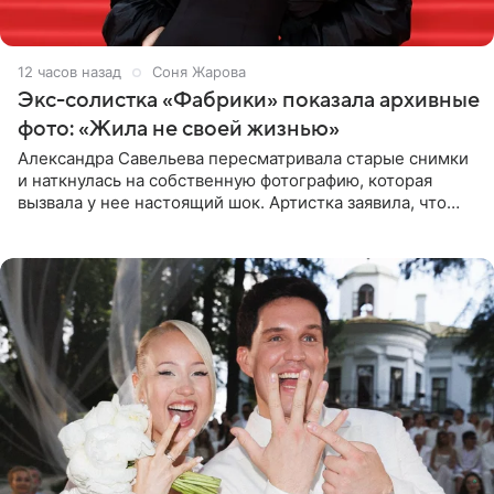
12 часов назад
Соня Жарова
Экс-солистка «Фабрики» показала архивные
фото: «Жила не своей жизнью»
Александра Савельева пересматривала старые снимки
и наткнулась на собственную фотографию, которая
вызвала у нее настоящий шок. Артистка заявила, что
пропасть между ее прошлым и нынешним обликом
огромна. При