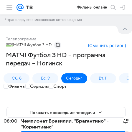
Фильмы онлайн
* транслируется московская сетка вещания
Телепрограмма
МАТЧ! Футбол 3 HD
(
Сменить регион
)
МАТЧ! Футбол 3 HD – программа
передач – Ногинск
Сб, 8
Вс, 9
Сегодня
Вт, 11
Ср,
Фильмы
Сериалы
Спорт
Показать прошедшие передачи
08:00
Чемпионат Бразилии. "Брагантино" -
"Коринтианс"