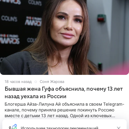
18 часов назад
Соня Жарова
Бывшая жена Гуфа объяснила, почему 13 лет
назад уехала из России
Блогерша Айза-Лилуна Ай объяснила в своем Telegram-
канале, почему приняла решение покинуть Россию
вместе с детьми 13 лет назад. Одной из ключевых
причин переезда на Бали стало желание оградить
старшего сына от
Используем
технологии рекомендаций