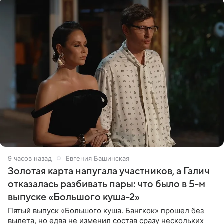
9 часов назад
Евгения Башинская
Золотая карта напугала участников, а Галич
отказалась разбивать пары: что было в 5-м
выпуске «Большого куша-2»
Пятый выпуск «Большого куша. Бангкок» прошел без
вылета, но едва не изменил состав сразу нескольких