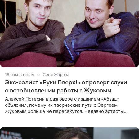
18 часов назад
Соня Жарова
Экс-солист «Руки Вверх!» опроверг слухи
о возобновлении работы с Жуковым
Алексей Потехин в разговоре с изданием «Абзац»
объяснил, почему их творческие пути с Сергеем
Жуковым больше не пересекутся. Недавно артисты
воссоединились на большом концерте «30 нам уже!»,
который прошел в