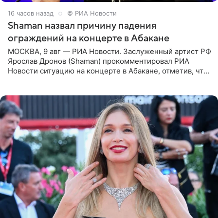
16 часов назад
© РИА Новости
Shaman назвал причину падения
ограждений на концерте в Абакане
МОСКВА, 9 авг — РИА Новости. Заслуженный артист РФ
Ярослав Дронов (Shaman) прокомментировал РИА
Новости ситуацию на концерте в Абакане, отметив, что
во время исполнения песни «Братья-славяне» он
обменивался