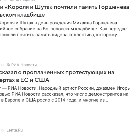
и «Короля и Шута» почтили память Горшенева
овском кладбище
Короля и Шута» в день рождения Михаила Горшенева
хийное собрание на Богословском кладбище. Как передает
 пришли почтить память лидера коллектива, которому
о бы
© РИА Новости
сказал о проплаченных протестующих на
ертах в ЕС и США
г — РИА Новости. Народный артист России, джазмен Игорь
рвью РИА Новости рассказал, что число демонстрантов на
 в Европе и США росло с 2014 года, и многие из
,
Lenta.Ru