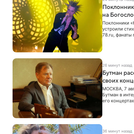
Поклонник
на Богосл
Поклонники «
устроили сти
78.ru, фанаты
сегодня могл
26 минут назад
Бутман рас
своих конц
МОСКВА, 7 ав
Бутман в инте
его концертах
протестующих
36 минут назад