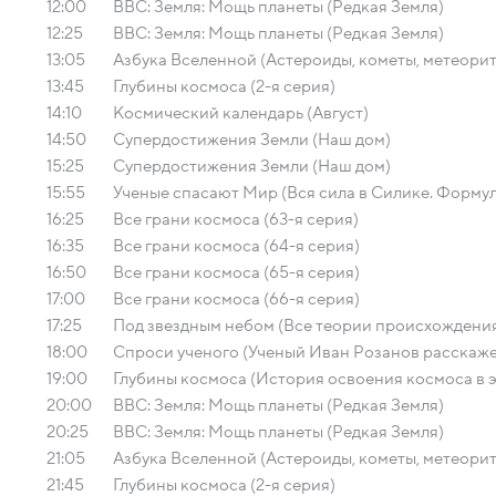
12:00
BBC: Земля: Мощь планеты (Редкая Земля)
12:25
BBC: Земля: Мощь планеты (Редкая Земля)
13:05
Азбука Вселенной (Астероиды, кометы, метеори
13:45
Глубины космоса (2-я серия)
14:10
Космический календарь (Август)
14:50
Супердостижения Земли (Наш дом)
15:25
Супердостижения Земли (Наш дом)
15:55
Ученые спасают Мир (Вся сила в Силике. Формул
16:25
Все грани космоса (63-я серия)
16:35
Все грани космоса (64-я серия)
16:50
Все грани космоса (65-я серия)
17:00
Все грани космоса (66-я серия)
17:25
Под звездным небом (Все теории происхождения
18:00
Спроси ученого (Ученый Иван Розанов расскаж
19:00
Глубины космоса (История освоения космоса в 
20:00
BBC: Земля: Мощь планеты (Редкая Земля)
20:25
BBC: Земля: Мощь планеты (Редкая Земля)
21:05
Азбука Вселенной (Астероиды, кометы, метеори
21:45
Глубины космоса (2-я серия)