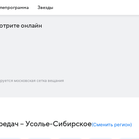
лепрограмма
Звезды
отрите онлайн
ируется московская сетка вещания
ередач – Усолье-Сибирское
(
Сменить регион
)