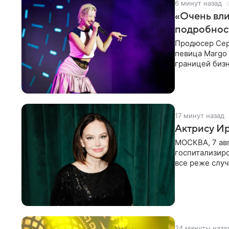
6 минут назад
«Очень вли
подробнос
Продюсер Серг
певица Margo 
границей биз
Киркорова в
17 минут назад
Актрису Ир
МОСКВА, 7 ав
госпитализир
все реже случ
“премьера”. В
24 минуты наза