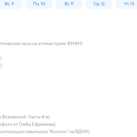
Вс, 9
Пн, 10
Вт, 11
Ср, 12
Чт, 13
птические часы на атомах тулия ФИАН)
)
)
 Вселенной. Часть 4-я)
офото от Глеба Ефремова)
экспозиции павильона "Космос" на ВДНХ)