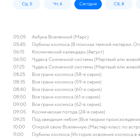
Ср, 5
Чт, 6
Сегодня
Сб, 8
05:05
Азбука Вселенной (Марс)
05:45
Глубины космоса (В поисках темной материи. О
06:15
Космический календарь (Август)
06:50
Чудеса Солнечной системы (Мертвый или живой
07:25
Чудеса Солнечной системы (Мертвый или живой
08:25
Все грани космоса (58-я серия)
08:35
Все грани космоса (59-я серия)
08:40
Все грани космоса (60-я серия)
08:50
Все грани космоса (61-я серия)
09:00
Все грани космоса (62-я серия)
09:05
Космическая погода (24-я серия)
09:25
Под звездным небом (Все теории происхождения
10:00
Открой свою Вселенную (Мастер-класс по астр
11:00
Глубины космоса (История освоения космоса в 