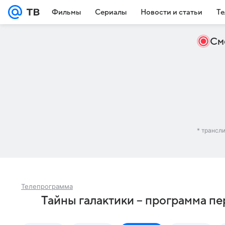
Фильмы
Сериалы
Новости и статьи
Те
См
* трансл
Телепрограмма
Тайны галактики – программа п