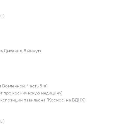
ты)
а Дыхания. 8 минут)
 Вселенной. Часть 5-я)
ет про космическую медицину)
экспозиции павильона "Космос" на ВДНХ)
ты)