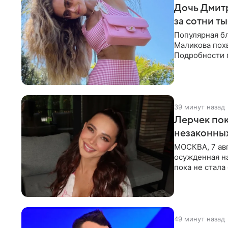
Дочь Дмит
за сотни т
Популярная б
Маликова похв
Подробности 
обратили вни
39 минут назад
Лерчек пок
незаконны
МОСКВА, 7 авг
осужденная на
пока не стал
инстанции. Ка
49 минут назад