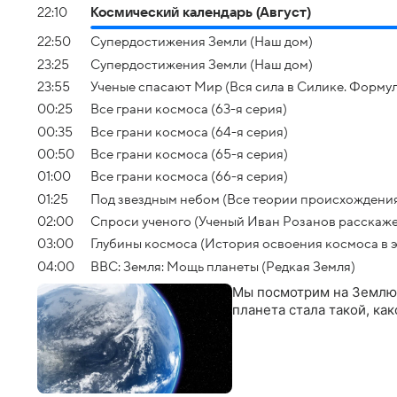
22:10
Космический календарь (Август)
22:50
Супердостижения Земли (Наш дом)
23:25
Супердостижения Земли (Наш дом)
23:55
Ученые спасают Мир (Вся сила в Силике. Формул
00:25
Все грани космоса (63-я серия)
00:35
Все грани космоса (64-я серия)
00:50
Все грани космоса (65-я серия)
01:00
Все грани космоса (66-я серия)
01:25
Под звездным небом (Все теории происхождения
02:00
Спроси ученого (Ученый Иван Розанов расскаж
03:00
Глубины космоса (История освоения космоса в 
04:00
BBC: Земля: Мощь планеты (Редкая Земля)
Мы посмотрим на Землю 
планета стала такой, ка