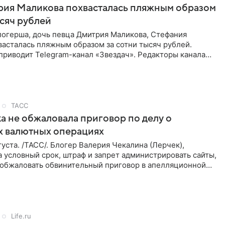
рия Маликова похвасталась пляжным образом
ысяч рублей
логерша, дочь певца Дмитрия Маликова, Стефания
асталась пляжным образом за сотни тысяч рублей.
приводит Telegram-канал «Звездач». Редакторы канала
мание на
ТАСС
а не обжаловала приговор по делу о
х валютных операциях
уста. /ТАСС/. Блогер Валерия Чекалина (Лерчек),
 условный срок, штраф и запрет администрировать сайты,
а обжаловать обвинительный приговор в апелляционной
к
Life.ru