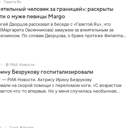
Газета.Ru
ятельный человек за границей»: раскрыты
ти о муже певицы Margo
ей Дворцов рассказал в беседе с «Газетой.Ru», что
(Маргарита Овсянникова) замужем за влиятельным за
несменом. По словам Дворцова, о браке протеже Филиппа
© РИА Новости
ину Безрукову госпитализировали
г — РИА Новости. Актрису Ирину Безрукову
овали на скорой помощи с переломом ноги. «С возрастом
ается что-то впервые. Но у меня случилась необычная
первые в
д
Соня Жарова