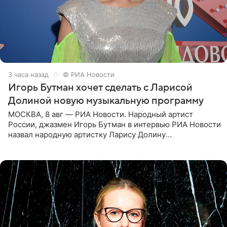
3 часа назад
© РИА Новости
Игорь Бутман хочет сделать с Ларисой
Долиной новую музыкальную программу
МОСКВА, 8 авг — РИА Новости. Народный артист
России, джазмен Игорь Бутман в интервью РИА Новости
назвал народную артистку Ларису Долину
великолепной певицей и рассказал о желании сделать с
ней новую совместную