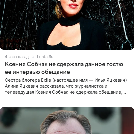
4 часа назад
Lenta.Ru
Ксения Собчак не сдержала данное гостю
ее интервью обещание
Сестра блогера Exile (настоящее имя — Илья Яцкевич)
Алина Яцкевич рассказала, что журналистка и
телеведущая Ксения Собчак не сдержала обещание,
которое дала ему во время интервью с ним. Об этом она
заявила в