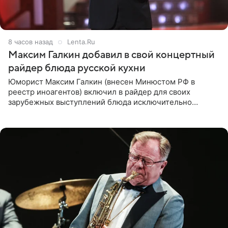
8 часов назад
Lenta.Ru
Максим Галкин добавил в свой концертный
райдер блюда русской кухни
Юморист Максим Галкин (внесен Минюстом РФ в
реестр иноагентов) включил в райдер для своих
зарубежных выступлений блюда исключительно
русской кухни. Об этом сообщает РИА Новости.
Согласно документу, в гримерную