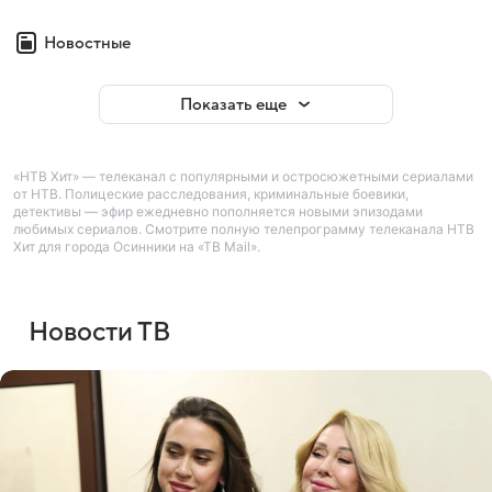
Новостные
Показать еще
«НТВ Хит» — телеканал с популярными и остросюжетными сериалами
от НТВ. Полицеские расследования, криминальные боевики,
детективы — эфир ежедневно пополняется новыми эпизодами
любимых сериалов. Смотрите полную телепрограмму телеканала НТВ
Хит для города Осинники на «ТВ Mail».
Новости ТВ