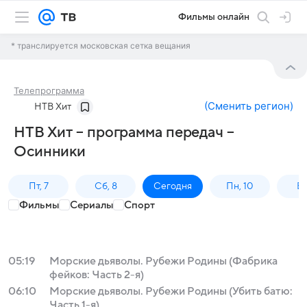
Фильмы онлайн
* транслируется московская сетка вещания
Телепрограмма
(
Сменить регион
)
НТВ Хит
НТВ Хит – программа передач –
Осинники
Пт, 7
Сб, 8
Сегодня
Пн, 10
Вт,
Фильмы
Сериалы
Спорт
05:19
Морские дьяволы. Рубежи Родины (Фабрика
фейков: Часть 2-я)
06:10
Морские дьяволы. Рубежи Родины (Убить батю:
Часть 1-я)