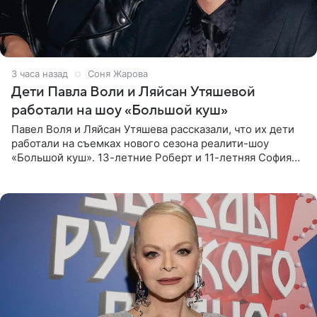
3 часа назад
Соня Жарова
Дети Павла Воли и Ляйсан Утяшевой
работали на шоу «Большой куш»
Павел Воля и Ляйсан Утяшева рассказали, что их дети
работали на съемках нового сезона реалити-шоу
«Большой куш». 13-летние Роберт и 11-летняя София
отправились вместе с родителями в Таиланд и успели
поработать