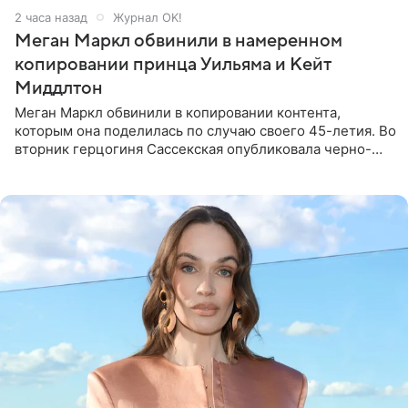
2 часа назад
Журнал OK!
Меган Маркл обвинили в намеренном
копировании принца Уильяма и Кейт
Миддлтон
Меган Маркл обвинили в копировании контента,
которым она поделилась по случаю своего 45-летия. Во
вторник герцогиня Сассекская опубликовала черно-
белую фотографию, на которой она прыгает в бассейн с
воздушными