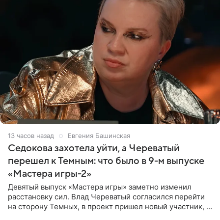
13 часов назад
Евгения Башинская
Седокова захотела уйти, а Череватый
перешел к Темным: что было в 9-м выпуске
«Мастера игры-2»
Девятый выпуск «Мастера игры» заметно изменил
расстановку сил. Влад Череватый согласился перейти
на сторону Темных, в проект пришел новый участник, а
Курбан Омаров и Анна Седокова оказались под таким