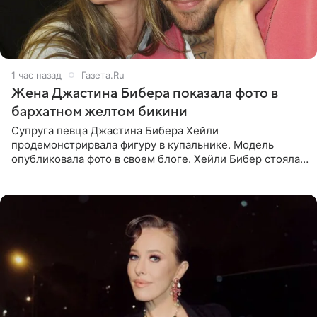
1 час назад
Газета.Ru
Жена Джастина Бибера показала фото в
бархатном желтом бикини
Супруга певца Джастина Бибера Хейли
продемонстрирвала фигуру в купальнике. Модель
опубликовала фото в своем блоге. Хейли Бибер стояла
перед зеркалом в желтом крошечном бархатном
бикини, которое дополнила