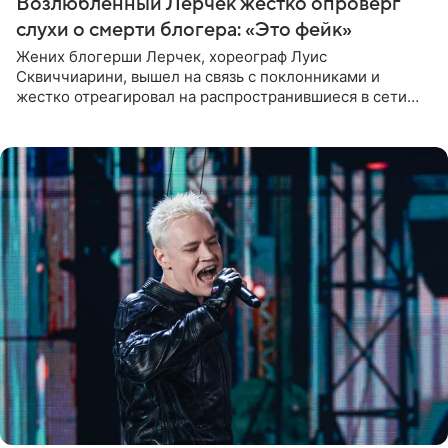
Возлюбленный Лерчек жестко опроверг
слухи о смерти блогера: «Это фейк»
Жених блогерши Лерчек, хореограф Луис
Сквиччиарини, вышел на связь с поклонниками и
жестко отреагировал на распространившиеся в сети
слухи о смерти Валерии Чекалиной. «Это фейк! Я в
шоке, что такие люди