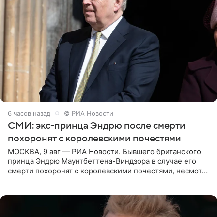
6 часов назад
© РИА Новости
СМИ: экс-принца Эндрю после смерти
похоронят с королевскими почестями
МОСКВА, 9 авг — РИА Новости. Бывшего британского
принца Эндрю Маунтбеттена-Виндзора в случае его
смерти похоронят с королевскими почестями, несмотря
на лишение всех титулов, сообщает Daily Mail со
ссылкой на