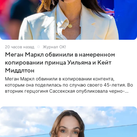
20 часов назад
Журнал OK!
Меган Маркл обвинили в намеренном
копировании принца Уильяма и Кейт
Миддлтон
Меган Маркл обвинили в копировании контента,
которым она поделилась по случаю своего 45-летия. Во
вторник герцогиня Сассекская опубликовала черно-
белую фотографию, на которой она прыгает в бассейн с
воздушными