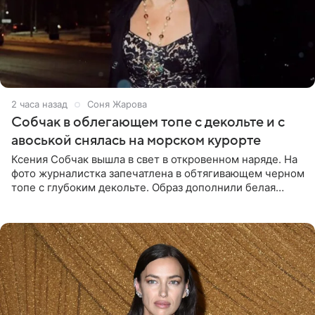
2 часа назад
Соня Жарова
Собчак в облегающем топе с декольте и с
авоськой снялась на морском курорте
Ксения Собчак вышла в свет в откровенном наряде. На
фото журналистка запечатлена в обтягивающем черном
топе с глубоким декольте. Образ дополнили белая
юбка-миди, вьетнамки на платформе и соломенная
шляпа.