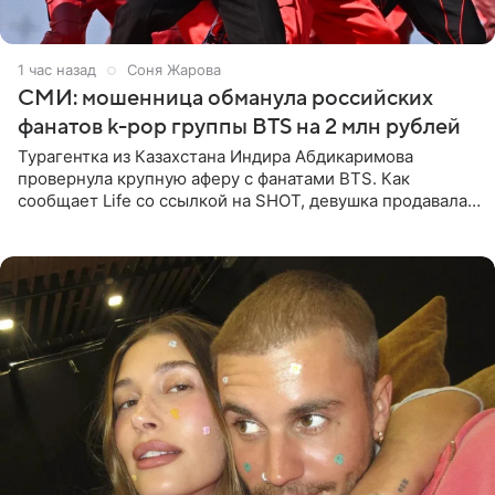
1 час назад
Соня Жарова
СМИ: мошенница обманула российских
фанатов k-pop группы BTS на 2 млн рублей
Турагентка из Казахстана Индира Абдикаримова
провернула крупную аферу с фанатами BTS. Как
сообщает Life со ссылкой на SHOT, девушка продавала
поддельные туры на концерт группы в Пусане. По
данным издания,