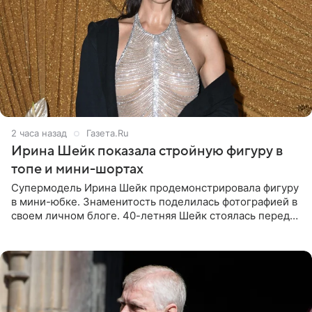
2 часа назад
Газета.Ru
Ирина Шейк показала стройную фигуру в
топе и мини-шортах
Супермодель Ирина Шейк продемонстрировала фигуру
в мини-юбке. Знаменитость поделилась фотографией в
своем личном блоге. 40-летняя Шейк стоялась перед
зеркалом в черном топе с кружевом, который
дополнила