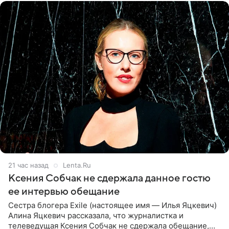
21 час назад
Lenta.Ru
Ксения Собчак не сдержала данное гостю
ее интервью обещание
Сестра блогера Exile (настоящее имя — Илья Яцкевич)
Алина Яцкевич рассказала, что журналистка и
телеведущая Ксения Собчак не сдержала обещание,