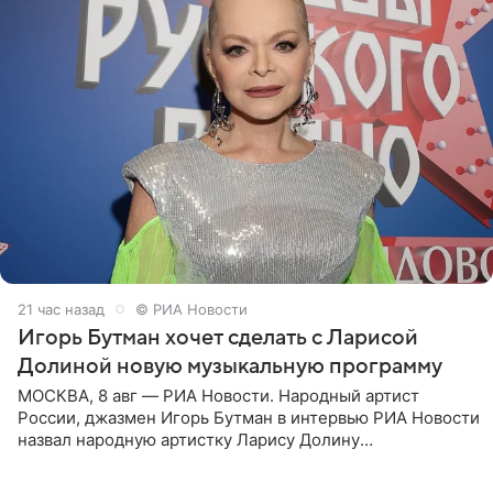
21 час назад
© РИА Новости
Игорь Бутман хочет сделать с Ларисой
Долиной новую музыкальную программу
МОСКВА, 8 авг — РИА Новости. Народный артист
России, джазмен Игорь Бутман в интервью РИА Новости
назвал народную артистку Ларису Долину
великолепной певицей и рассказал о желании сделать с
ней новую совместную