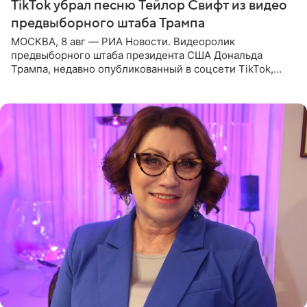
TikTok убрал песню Тейлор Свифт из видео
предвыборного штаба Трампа
МОСКВА, 8 авг — РИА Новости. Видеоролик
предвыборного штаба президента США Дональда
Трампа, недавно опубликованный в соцсети TikTok,
остался без звуковой дорожки в виде песни August
(«Август») американской