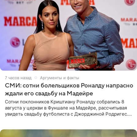
7 часов назад
Аргументы и факты
СМИ: сотни болельщиков Роналду напрасно
ждали его свадьбу на Мадейре
Сотни поклонников Криштиану Роналду собрались 8
августа у церкви в Фуншале на Мадейре, рассчитывая
увидеть свадьбу футболиста с Джорджиной Родригес.
Однако знаменитая пара на церемонии не появилась —
вместо них