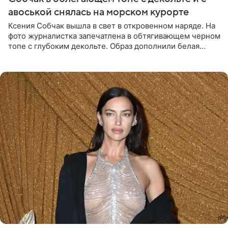
авоськой снялась на морском курорте
Ксения Собчак вышла в свет в откровенном наряде. На
фото журналистка запечатлена в обтягивающем черном
топе с глубоким декольте. Образ дополнили белая
юбка-миди, вьетнамки на платформе и соломенная
шляпа.