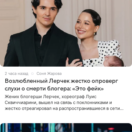
2 часа назад
Соня Жарова
Возлюбленный Лерчек жестко опроверг
слухи о смерти блогера: «Это фейк»
Жених блогерши Лерчек, хореограф Луис
Сквиччиарини, вышел на связь с поклонниками и
жестко отреагировал на распространившиеся в сети
слухи о смерти Валерии Чекалиной. «Это фейк! Я в
шоке, что такие люди