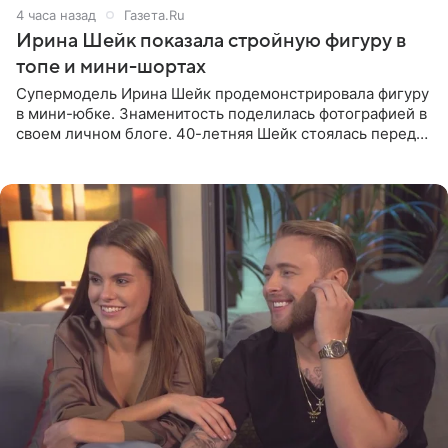
4 часа назад
Газета.Ru
Ирина Шейк показала стройную фигуру в
топе и мини-шортах
Супермодель Ирина Шейк продемонстрировала фигуру
в мини-юбке. Знаменитость поделилась фотографией в
своем личном блоге. 40-летняя Шейк стоялась перед
зеркалом в черном топе с кружевом, который
дополнила