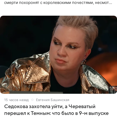
смерти похоронят с королевскими почестями, несмотря
на лишение всех титулов, сообщает Daily Mail со
ссылкой на
15 часов назад
Евгения Башинская
Седокова захотела уйти, а Череватый
перешел к Темным: что было в 9-м выпуске