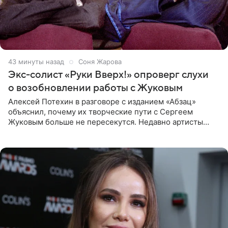
43 минуты назад
Соня Жарова
Экс-солист «Руки Вверх!» опроверг слухи
о возобновлении работы с Жуковым
Алексей Потехин в разговоре с изданием «Абзац»
объяснил, почему их творческие пути с Сергеем
Жуковым больше не пересекутся. Недавно артисты
воссоединились на большом концерте «30 нам уже!»,
который прошел в