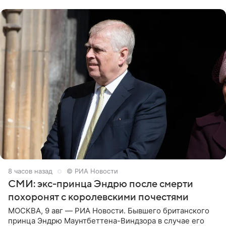
отцом. Об
8 часов назад
© РИА Новости
СМИ: экс-принца Эндрю после смерти
похоронят с королевскими почестями
МОСКВА, 9 авг — РИА Новости. Бывшего британского
принца Эндрю Маунтбеттена-Виндзора в случае его