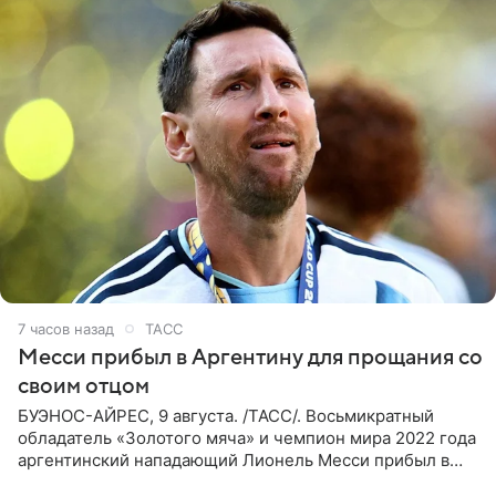
7 часов назад
ТАСС
Месси прибыл в Аргентину для прощания со
своим отцом
БУЭНОС-АЙРЕС, 9 августа. /ТАСС/. Восьмикратный
обладатель «Золотого мяча» и чемпион мира 2022 года
аргентинский нападающий Лионель Месси прибыл в
Аргентину для участия в церемонии прощания со своим