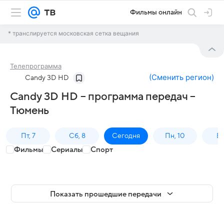
Фильмы онлайн
* транслируется московская сетка вещания
Телепрограмма
(
Сменить регион
)
Candy 3D HD
Candy 3D HD – программа передач –
Тюмень
Пт, 7
Сб, 8
Сегодня
Пн, 10
Вт,
Фильмы
Сериалы
Спорт
Показать прошедшие передачи