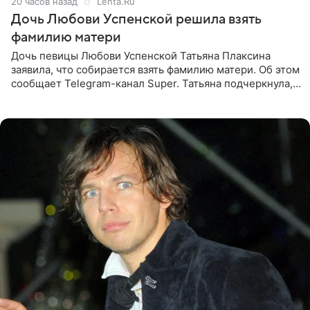
20 часов назад
Lenta.Ru
Дочь Любови Успенской решила взять
фамилию матери
Дочь певицы Любови Успенской Татьяна Плаксина
заявила, что собирается взять фамилию матери. Об этом
сообщает Telegram-канал Super. Татьяна подчеркнула,
что приняла решение о смене фамилии, поскольку
именно от