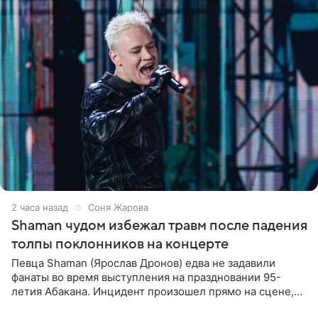
2 часа назад
Соня Жарова
Shaman чудом избежал травм после падения
толпы поклонников на концерте
Певца Shaman (Ярослав Дронов) едва не задавили
фанаты во время выступления на праздновании 95-
летия Абакана. Инцидент произошел прямо на сцене,
подробности сообщает «Абзац». Толпа поклонников