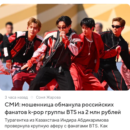
навалилась на
3 часа назад
Соня Жарова
СМИ: мошенница обманула российских
фанатов k-pop группы BTS на 2 млн рублей
Турагентка из Казахстана Индира Абдикаримова
провернула крупную аферу с фанатами BTS. Как