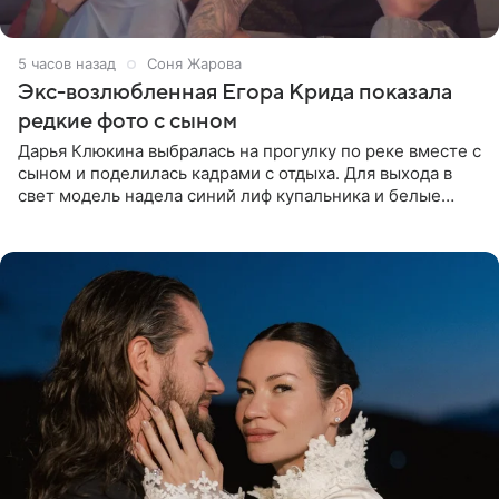
5 часов назад
Соня Жарова
Экс-возлюбленная Егора Крида показала
редкие фото с сыном
Дарья Клюкина выбралась на прогулку по реке вместе с
сыном и поделилась кадрами с отдыха. Для выхода в
свет модель надела синий лиф купальника и белые
шорты, дополнив образ солнцезащитными очками.
Волосы