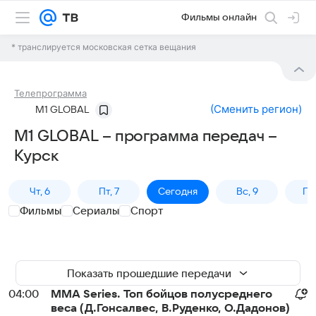
Фильмы онлайн
* транслируется московская сетка вещания
Телепрограмма
(
Сменить регион
)
M1 GLOBAL
M1 GLOBAL – программа передач –
Курск
Чт, 6
Пт, 7
Сегодня
Вс, 9
Пн,
Фильмы
Сериалы
Спорт
Показать прошедшие передачи
04:00
MMA Series. Топ бойцов полусреднего
веса (Д.Гонсалвес, В.Руденко, О.Дадонов)