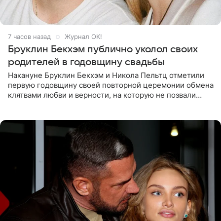
7 часов назад
Журнал OK!
Бруклин Бекхэм публично уколол своих
родителей в годовщину свадьбы
Накануне Бруклин Бекхэм и Никола Пельтц отметили
первую годовщину своей повторной церемонии обмена
клятвами любви и верности, на которую не позвали
никого из клана Бекхэм. По словам инсайдеров, пара
считает это