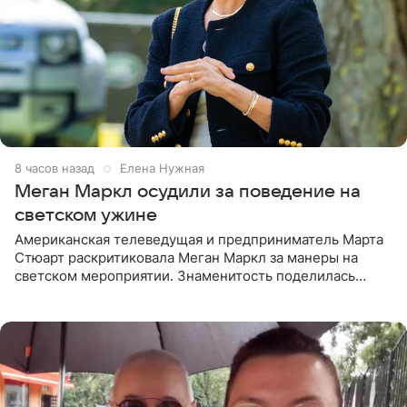
8 часов назад
Елена Нужная
Меган Маркл осудили за поведение на
светском ужине
Американская телеведущая и предприниматель Марта
Стюарт раскритиковала Меган Маркл за манеры на
светском мероприятии. Знаменитость поделилась
деталями личной встречи с герцогиней Сассекской,
пишет PageSix. По