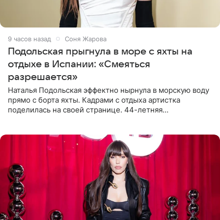
9 часов назад
Соня Жарова
Подольская прыгнула в море с яхты на
отдыхе в Испании: «Смеяться
разрешается»
Наталья Подольская эффектно нырнула в морскую воду
прямо с борта яхты. Кадрами с отдыха артистка
поделилась на своей странице. 44-летняя
знаменитость предстала перед поклонниками в ярком
розовом купальнике с