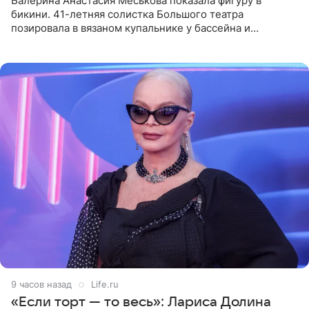
Балерина Анастасия Меськова показала фигуру в
бикини. 41-летняя солистка Большого театра
позировала в вязаном купальнике у бассейна и
опубликовала фото в личном блоге. Артистка
поделилась кадрами с отдыха за
9 часов назад
Life.ru
«Если торт — то весь»: Лариса Долина