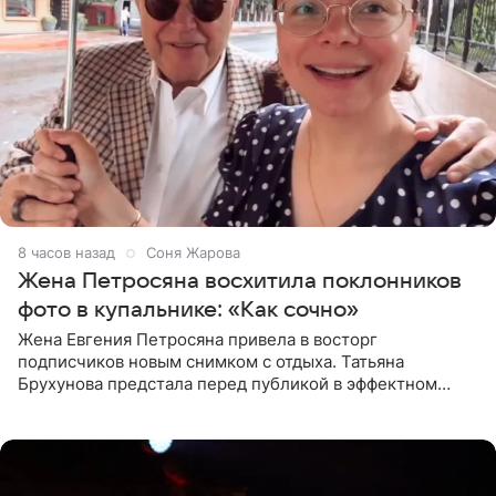
8 часов назад
Соня Жарова
Жена Петросяна восхитила поклонников
фото в купальнике: «Как сочно»
Жена Евгения Петросяна привела в восторг
подписчиков новым снимком с отдыха. Татьяна
Брухунова предстала перед публикой в эффектном
черно-сиреневом монокини, позируя прямо в бассейне.
«Ох, как сочно», «Татьяна,