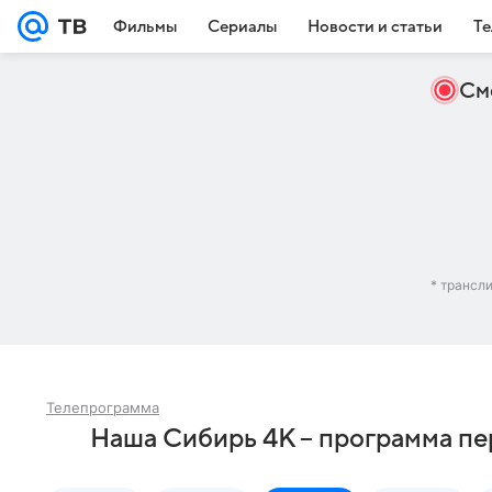
Фильмы
Сериалы
Новости и статьи
Те
См
* трансл
Телепрограмма
Наша Сибирь 4К – программа пе