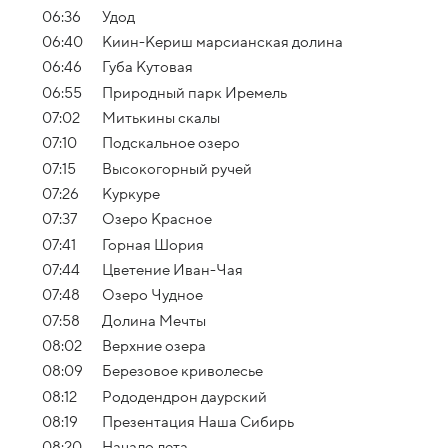
06:36
Удод
06:40
Киин-Кериш марсианская долина
06:46
Губа Кутовая
06:55
Природный парк Иремель
07:02
Митькины скалы
07:10
Подскальное озеро
07:15
Высокогорный ручей
07:26
Куркуре
07:37
Озеро Красное
07:41
Горная Шория
07:44
Цветение Иван-Чая
07:48
Озеро Чудное
07:58
Долина Мечты
08:02
Верхние озера
08:09
Березовое криволесье
08:12
Рододендрон даурский
08:19
Презентация Наша Сибирь
08:20
Начало лета