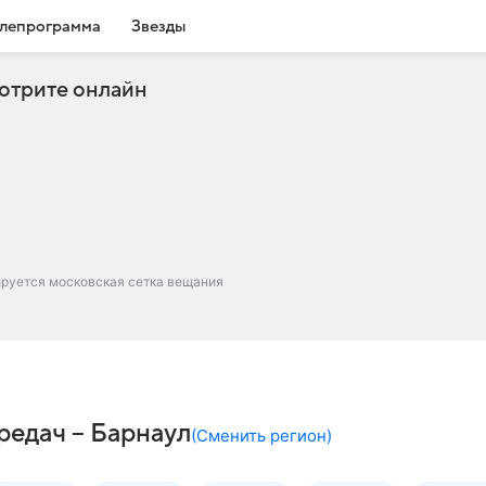
лепрограмма
Звезды
отрите онлайн
ируется московская сетка вещания
редач – Барнаул
(
Сменить регион
)