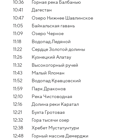
10:36
Горная река Балбанью
10:41
Дагестан
10:47
Озеро Нижнее Шавлинское
11:05
Байкальская гавань
11:09
Озеро Черное
11:18
Водопад Ледяной
11:22
Сердце Золотой долины
11:26
Кузнецкий Алатау
11:32
Высокогорный ручей
11:43
Малый Яломан
11:52
Водопад Кравцовский
11:59
Парк Драконов
12:10
Река Чистоводная
12:16
Долина реки Каратал
12:21
Бухта Гротовая
12:32
Гора тысячи озер
12:38
Хребет Мустатунтури
12:48
Горный массив Демерджи