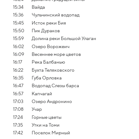
15:34
Вайда
15:36
Чульчинский водопад
15:45
Исток реки Бия
15:50
Пик Дураков
15:59
Долина реки Большой Улаган
16:02
Озеро Ворожеич
16:09
Весеннее море цветов
16:17
Река Балбанью
16:22
Бухта Теляковского
16:35
Губа Орловка
16:47
Водопад Слезы барса
16:57
Капчагай
17:03
Озеро Андронино
17:08
Учар
17:24
Горные цветы
17:35
Утки на Томи
17:42
Поселок Мирный