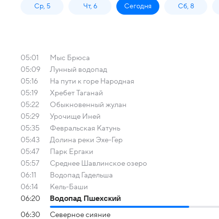
Ср, 5
Чт, 6
Сегодня
Сб, 8
05:01
Мыс Брюса
05:09
Лунный водопад
05:16
На пути к горе Народная
05:19
Хребет Таганай
05:22
Обыкновенный жулан
05:29
Урочище Иней
05:35
Февральская Катунь
05:43
Долина реки Эхе-Гер
05:47
Парк Ергаки
05:57
Среднее Шавлинское озеро
06:11
Водопад Гадельша
06:14
Кель-Баши
06:20
Водопад Пшехский
06:30
Северное сияние