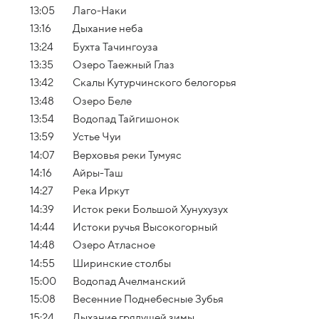
13:05
Лаго-Наки
13:16
Дыхание неба
13:24
Бухта Тачингоуза
13:35
Озеро Таежный Глаз
13:42
Скалы Кутурчинского белогорья
13:48
Озеро Беле
13:54
Водопад Тайгишонок
13:59
Устье Чуи
14:07
Верховья реки Тумуяс
14:16
Айры-Таш
14:27
Река Иркут
14:39
Исток реки Большой Хунухузух
14:44
Истоки ручья Высокогорный
14:48
Озеро Атласное
14:55
Ширинские столбы
15:00
Водопад Ачелманский
15:08
Весенние Поднебесные Зубья
15:24
Дыхание грядущей зимы