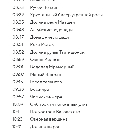
08:23
Ручей Вензин
08:29
Хрустальный бисер утренней росы
08:35
Долина реки Маашей
08:43
Алгуйские водопады
08:47
Домашние лошади
08:51
Река Исток
08:52
Долина ручья Тайгишонок
08:59
Озеро Киделю
09:01
Водопад Мраморный
09:07
Малый Яломан
09:15
Город талантов
09:38
Босжира
09:57
Японское море
10:09
Сибирский пепельный улит
10:11
Полуостров Ватовского
10:23
Озерная вершина
10:31
Долина шаров