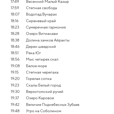
17:49
Весенний Малый Казыр
17:59
Степная свобода
18:07
Водопад Вучарах
18:16
Сиреневый край
18:23
Сумеречная гармония
18:28
Озеро Витианави
18:38
Долина замков Айракты
18:46
Дерен шведский
18:51
Река Юг
18:56
Мыс четырех скал
19:08
Белое море
19:15
Cтепная черепаха
19:20
Горелая сопка
19:23
Скалы Белый город
19:30
Верхотомский ручей
19:37
Озеро Каровое
19:42
Величие Поднебесных Зубьев
19:48
Утро на Соболином