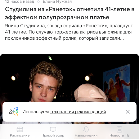
12 часов назад
Елена Нужная
Студилина из «Ранеток» отметила 41-летие в
эффектном полупрозрачном платье
Янина Студилина, звезда сериала «Ранетки», празднует
41-летие. По случаю торжества актриса выложила для
поклонников эффектный ролик, который записали
прошлой ночью. В кадре артистка предстала в
вечернем
Используем
технологии рекомендаций
Расписание
Прямой эфир
Напоминания
Новости ТВ