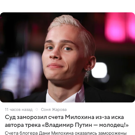
выдали тяжелый предмет и приказали вступить в драку,
однако он
11 часов назад
Соня Жарова
Суд заморозил счета Милохина из-за иска
автора трека «Владимир Путин — молодец!»
Счета блогера Дани Милохина оказались заморожены