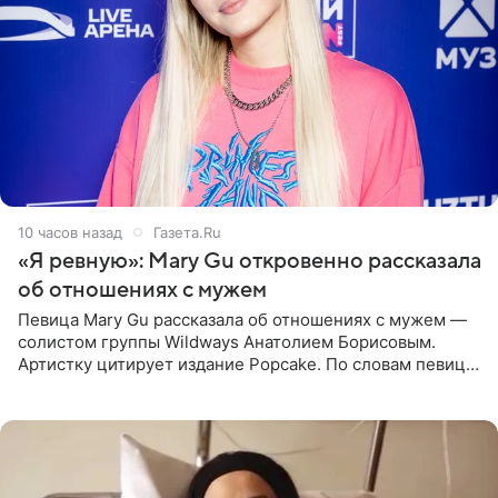
10 часов назад
Газета.Ru
«Я ревную»: Mary Gu откровенно рассказала
об отношениях с мужем
Певица Mary Gu рассказала об отношениях с мужем —
солистом группы Wildways Анатолием Борисовым.
Артистку цитирует издание Popcake. По словам певицы,
залог любви — это принять недостатки другого
человека. Также