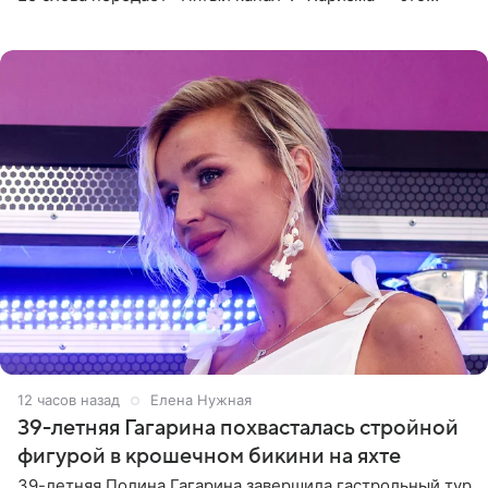
отчасти все-таки приобретенное качество, а не
врожденное, потому
12 часов назад
Елена Нужная
39-летняя Гагарина похвасталась стройной
фигурой в крошечном бикини на яхте
39-летняя Полина Гагарина завершила гастрольный тур