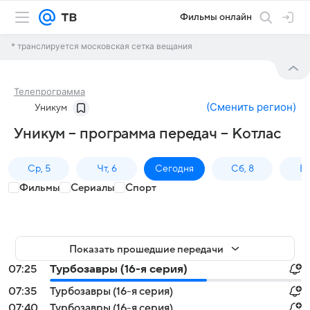
Фильмы онлайн
* транслируется московская сетка вещания
Телепрограмма
(
Сменить регион
)
Уникум
Уникум – программа передач – Котлас
Ср, 5
Чт, 6
Сегодня
Сб, 8
Вс
Фильмы
Сериалы
Спорт
Показать прошедшие передачи
07:25
Турбозавры (16-я серия)
07:35
Турбозавры (16-я серия)
07:40
Турбозавры (16-я серия)