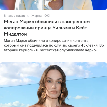
8 часов назад
Журнал OK!
Меган Маркл обвинили в намеренном
копировании принца Уильяма и Кейт
Миддлтон
Меган Маркл обвинили в копировании контента,
которым она поделилась по случаю своего 45-летия. Во
вторник герцогиня Сассекская опубликовала черно-
белую фотографию, на которой она прыгает в бассейн с
воздушными