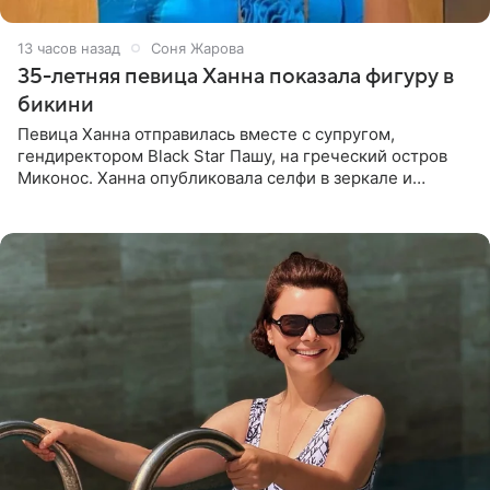
13 часов назад
Соня Жарова
35-летняя певица Ханна показала фигуру в
бикини
Певица Ханна отправилась вместе с супругом,
гендиректором Black Star Пашу, на греческий остров
Миконос. Ханна опубликовала селфи в зеркале и
призналась, что сейчас особенно довольна собой. По
словам певицы, она