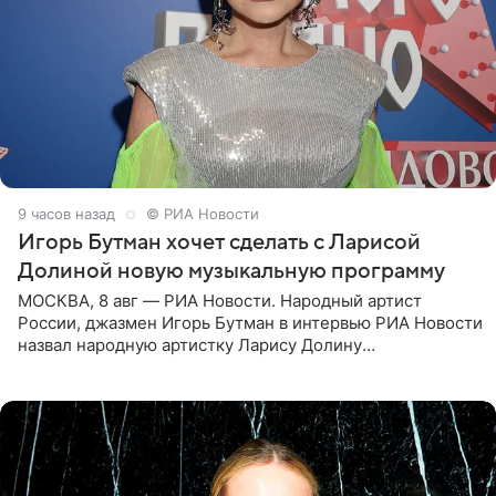
9 часов назад
© РИА Новости
Игорь Бутман хочет сделать с Ларисой
Долиной новую музыкальную программу
МОСКВА, 8 авг — РИА Новости. Народный артист
России, джазмен Игорь Бутман в интервью РИА Новости
назвал народную артистку Ларису Долину
великолепной певицей и рассказал о желании сделать с
ней новую совместную