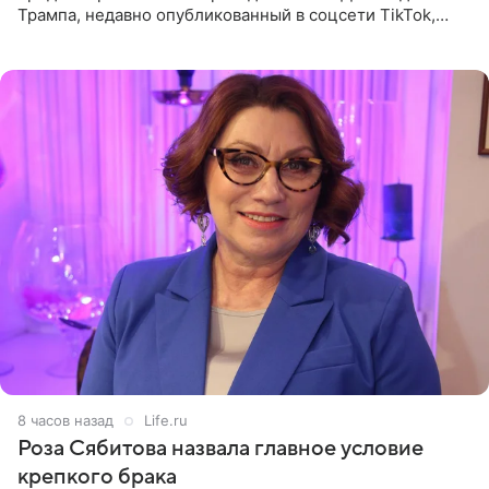
Трампа, недавно опубликованный в соцсети TikTok,
остался без звуковой дорожки в виде песни August
(«Август») американской
8 часов назад
Life.ru
Роза Сябитова назвала главное условие
крепкого брака