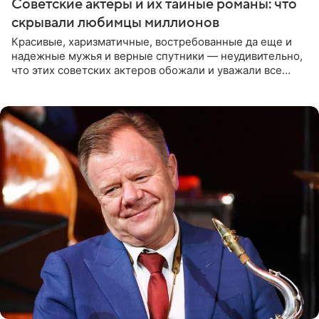
Советские актеры и их тайные романы: что
скрывали любимцы миллионов
Красивые, харизматичные, востребованные да еще и
надежные мужья и верные спутники — неудивительно,
что этих советских актеров обожали и уважали все
женщины большой страны, и наверняка не раз ставили
их в