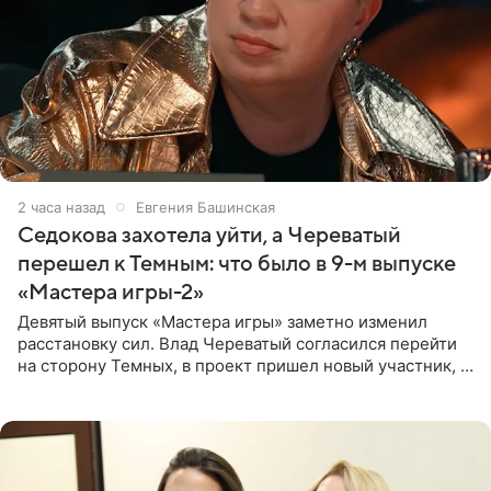
2 часа назад
Евгения Башинская
Седокова захотела уйти, а Череватый
перешел к Темным: что было в 9-м выпуске
«Мастера игры-2»
Девятый выпуск «Мастера игры» заметно изменил
расстановку сил. Влад Череватый согласился перейти
на сторону Темных, в проект пришел новый участник, а
Курбан Омаров и Анна Седокова оказались под таким
давлением.