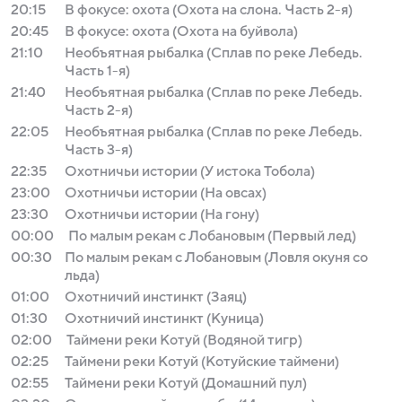
20:15
В фокусе: охота (Охота на слона. Часть 2-я)
20:45
В фокусе: охота (Охота на буйвола)
21:10
Необъятная рыбалка (Сплав по реке Лебедь.
Часть 1-я)
21:40
Необъятная рыбалка (Сплав по реке Лебедь.
Часть 2-я)
22:05
Необъятная рыбалка (Сплав по реке Лебедь.
Часть 3-я)
22:35
Охотничьи истории (У истока Тобола)
23:00
Охотничьи истории (На овсах)
23:30
Охотничьи истории (На гону)
00:00
По малым рекам с Лобановым (Первый лед)
00:30
По малым рекам с Лобановым (Ловля окуня со
льда)
01:00
Охотничий инстинкт (Заяц)
01:30
Охотничий инстинкт (Куница)
02:00
Таймени реки Котуй (Водяной тигр)
02:25
Таймени реки Котуй (Котуйские таймени)
02:55
Таймени реки Котуй (Домашний пул)