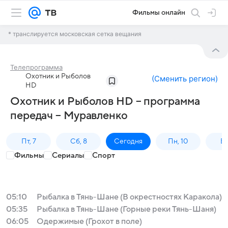
Фильмы онлайн
* транслируется московская сетка вещания
Телепрограмма
Охотник и Рыболов
(
Сменить регион
)
HD
Охотник и Рыболов HD – программа
передач – Муравленко
Пт, 7
Сб, 8
Сегодня
Пн, 10
Вт,
Фильмы
Сериалы
Спорт
05:10
Рыбалка в Тянь-Шане (В окрестностях Каракола)
05:35
Рыбалка в Тянь-Шане (Горные реки Тянь-Шаня)
06:05
Одержимые (Грохот в поле)