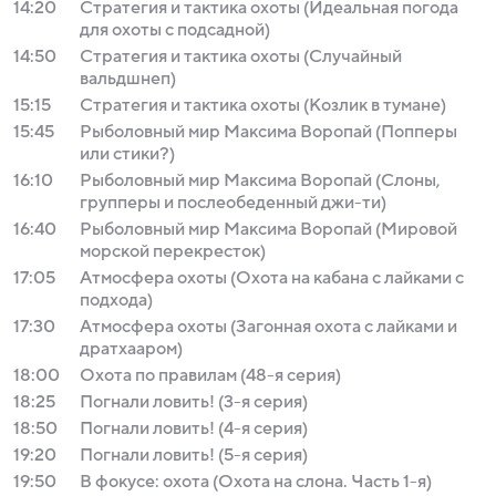
14:20
Стратегия и тактика охоты (Идеальная погода
для охоты с подсадной)
14:50
Стратегия и тактика охоты (Случайный
вальдшнеп)
15:15
Стратегия и тактика охоты (Козлик в тумане)
15:45
Рыболовный мир Максима Воропай (Попперы
или стики?)
16:10
Рыболовный мир Максима Воропай (Слоны,
групперы и послеобеденный джи-ти)
16:40
Рыболовный мир Максима Воропай (Мировой
морской перекресток)
17:05
Атмосфера охоты (Охота на кабана с лайками с
подхода)
17:30
Атмосфера охоты (Загонная охота с лайками и
дратхааром)
18:00
Охота по правилам (48-я серия)
18:25
Погнали ловить! (3-я серия)
18:50
Погнали ловить! (4-я серия)
19:20
Погнали ловить! (5-я серия)
19:50
В фокусе: охота (Охота на слона. Часть 1-я)