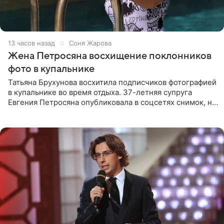
13 часов назад
Соня Жарова
Жена Петросяна восхищение поклонников
фото в купальнике
Татьяна Брухунова восхитила подписчиков фотографией
в купальнике во время отдыха. 37-летняя супруга
Евгения Петросяна опубликовала в соцсетях снимок, на
котором позирует у бассейна в белоснежном монокини
с