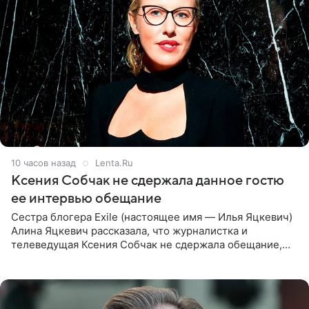
10 часов назад
Lenta.Ru
Ксения Собчак не сдержала данное гостю
ее интервью обещание
Сестра блогера Exile (настоящее имя — Илья Яцкевич)
Алина Яцкевич рассказала, что журналистка и
телеведущая Ксения Собчак не сдержала обещание,
которое дала ему во время интервью с ним. Об этом она
заявила в