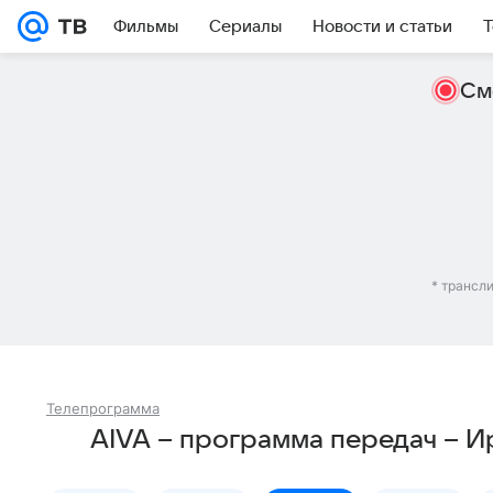
Фильмы
Сериалы
Новости и статьи
Т
См
* трансл
Телепрограмма
AIVA – программа передач – И