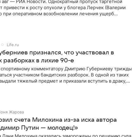
 авг — РИА Новости. Однократный пропуск таргетной
 привести к росту опухоли у блогера Лерчек (Валерии
но при оперативном возобновлении лечения ущерб
ритичен,
Life.ru
уберниев признался, что участвовал в
 разборках в лихие 90-е
ы спортивному комментатору Дмитрию Губерниеву трижды
аться участником бандитских разборок. В одной из таких
выдали тяжелый предмет и приказали вступить в драку,
Соня Жарова
озил счета Милохина из-за иска автора
адимир Путин — молодец!»
а Дани Милохина оказались заморожены по решению суда.