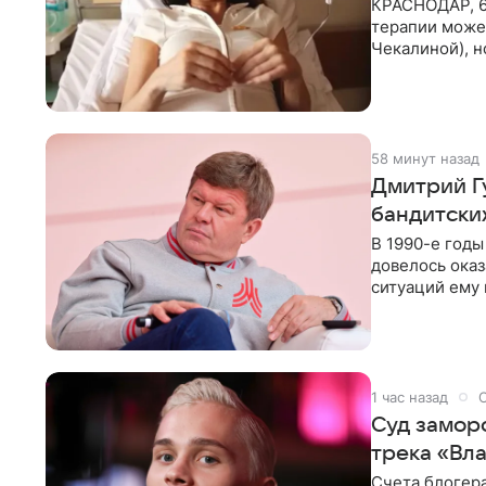
КРАСНОДАР, 6
терапии может
Чекалиной), 
здоровью не к
58 минут назад
Дмитрий Г
бандитских
В 1990-е год
довелось оказ
ситуаций ему 
однако он
1 час назад
Суд замор
трека «Вл
Счета блогер