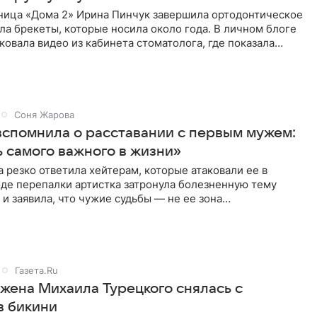
ница «Дома 2» Ирина Пинчук завершила ортодонтическое
ла брекеты, которые носила около года. В личном блоге
ковала видео из кабинета стоматолога, где показала
ия
Соня Жарова
вспомнила о расставании с первым мужем:
 самого важного в жизни»
 резко ответила хейтерам, которые атаковали ее в
оде перепалки артистка затронула болезненную тему
 и заявила, что чужие судьбы — не ее зона
ти. От Валентина
Газета.Ru
 жена Михаила Турецкого снялась с
в бикини