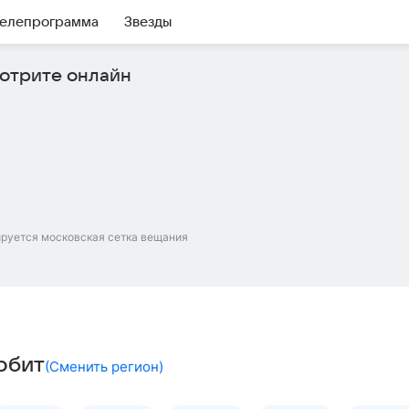
елепрограмма
Звезды
отрите онлайн
ируется московская сетка вещания
рбит
(
Сменить регион
)