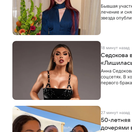
Бывшая участ
лечение и сня
звезда опубли
процесс снят
18 минут назад
Седокова 
«Лишилась
Анна Седокова
соцсетях. В х
первого брака
ответственнос
27 минут назад
50-летняя
дочерями 