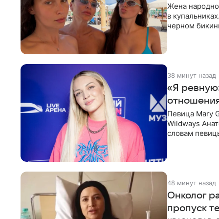
Жена народно
в купальниках
черном бикини
выбрала банд
38 минут назад
«Я ревную
отношения
Певица Mary 
Wildways Анат
словам певицы
человека. Та
48 минут назад
Онколог ра
пропуск т