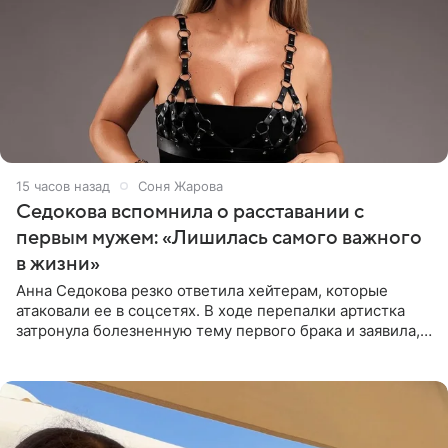
15 часов назад
Соня Жарова
Седокова вспомнила о расставании с
первым мужем: «Лишилась самого важного
в жизни»
Анна Седокова резко ответила хейтерам, которые
атаковали ее в соцсетях. В ходе перепалки артистка
затронула болезненную тему первого брака и заявила,
что чужие судьбы — не ее зона ответственности. От
Валентина