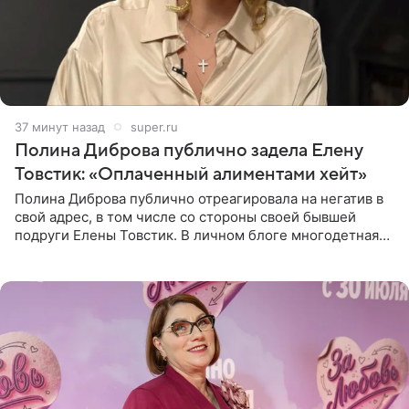
37 минут назад
super.ru
Полина Диброва публично задела Елену
Товстик: «Оплаченный алиментами хейт»
Полина Диброва публично отреагировала на негатив в
свой адрес, в том числе со стороны своей бывшей
подруги Елены Товстик. В личном блоге многодетная
мама дала понять, что считает экс‑супругу Романа
Товстика