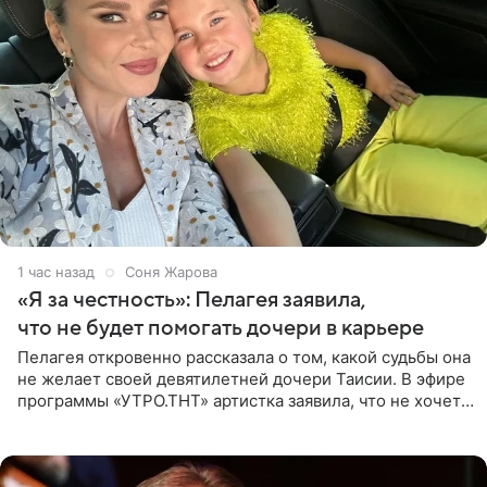
1 час назад
Соня Жарова
«Я за честность»: Пелагея заявила,
что не будет помогать дочери в карьере
Пелагея откровенно рассказала о том, какой судьбы она
не желает своей девятилетней дочери Таисии. В эфире
программы «УТРО.ТНТ» артистка заявила, что не хочет
для наследницы карьеры исполнительницы. Пелагея