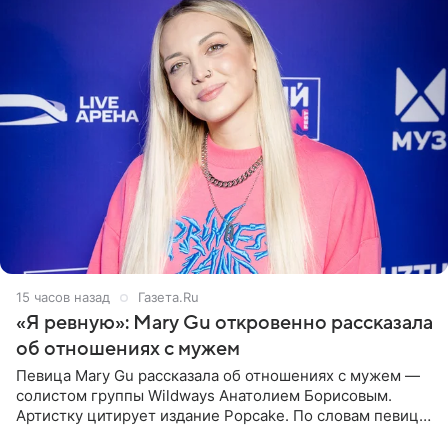
15 часов назад
Газета.Ru
«Я ревную»: Mary Gu откровенно рассказала
об отношениях с мужем
Певица Mary Gu рассказала об отношениях с мужем —
солистом группы Wildways Анатолием Борисовым.
Артистку цитирует издание Popcake. По словам певицы,
залог любви — это принять недостатки другого