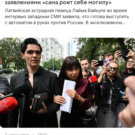
заявлениями «сама роет себе могилу»
Латвийская эстрадная певица Лайма Вайкуле во время
интервью западным СМИ заявила, что готова выступить
с автоматом в руках против России. В эксклюзивном
комментарии aif.ru продюсер Сергей Дворцов отметил,
что
2 часа назад
ТАСС