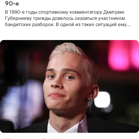
90-е
В 1990-е годы спортивному комментатору Дмитрию
Губерниеву трижды довелось оказаться участником
бандитских разборок. В одной из таких ситуаций ему
выдали тяжелый предмет и приказали вступить в драку,
однако он