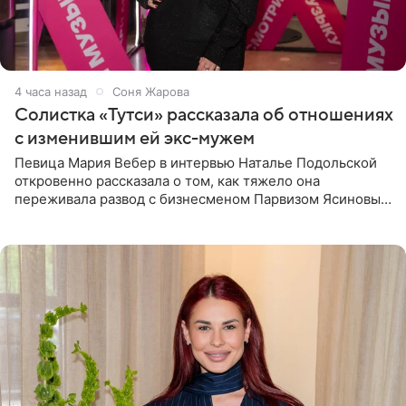
4 часа назад
Соня Жарова
Солистка «Тутси» рассказала об отношениях
с изменившим ей экс-мужем
Певица Мария Вебер в интервью Наталье Подольской
откровенно рассказала о том, как тяжело она
переживала развод с бизнесменом Парвизом Ясиновым.
Артистка призналась, что измена бывшего супруга стала
для нее