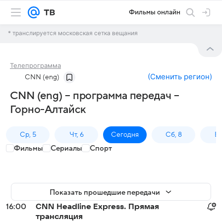
Фильмы онлайн
* транслируется московская сетка вещания
Телепрограмма
(
Сменить регион
)
CNN (eng)
CNN (eng) – программа передач –
Горно-Алтайск
Ср, 5
Чт, 6
Сегодня
Сб, 8
Вс
Фильмы
Сериалы
Спорт
Показать прошедшие передачи
16:00
CNN Headline Express. Прямая
трансляция