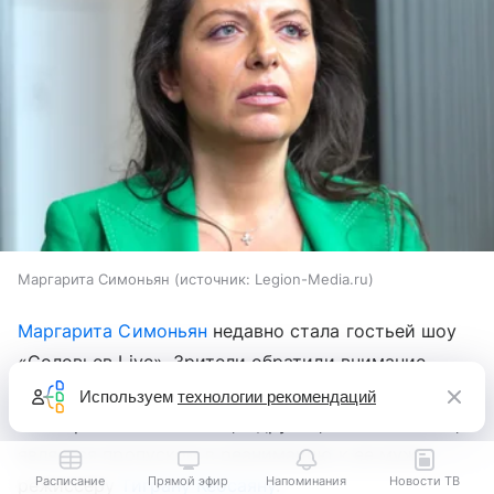
Маргарита Симоньян
источник:
Legion-Media.ru
Маргарита Симоньян
недавно стала гостьей шоу
«Соловьев Live». Зрители обратили внимание
на то, что на руке она носит два браслета: один —
Используем
технологии рекомендаций
с изображением святых, а другой, как оказалось,
является пропуском в реанимацию к ее мужу,
Расписание
Прямой эфир
Напоминания
Новости ТВ
режиссеру
Тиграну Кеосаяну
.