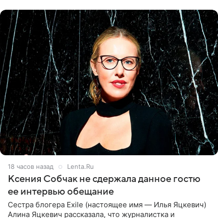
ней новую совместную
18 часов назад
Lenta.Ru
Ксения Собчак не сдержала данное гостю
ее интервью обещание
Сестра блогера Exile (настоящее имя — Илья Яцкевич)
Алина Яцкевич рассказала, что журналистка и