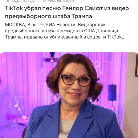
16 часов назад
© РИА Новости
TikTok убрал песню Тейлор Свифт из видео
предвыборного штаба Трампа
МОСКВА, 8 авг — РИА Новости. Видеоролик
предвыборного штаба президента США Дональда
Трампа, недавно опубликованный в соцсети TikTok,
остался без звуковой дорожки в виде песни August
(«Август») американской