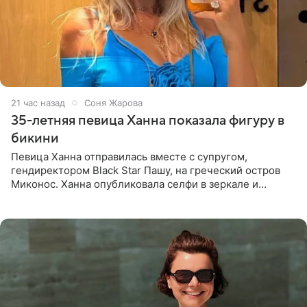
21 час назад
Соня Жарова
35-летняя певица Ханна показала фигуру в
бикини
Певица Ханна отправилась вместе с супругом,
гендиректором Black Star Пашу, на греческий остров
Миконос. Ханна опубликовала селфи в зеркале и
призналась, что сейчас особенно довольна собой. По
словам певицы, она