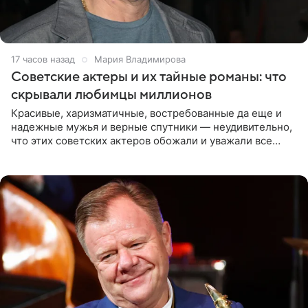
17 часов назад
Мария Владимирова
Советские актеры и их тайные романы: что
скрывали любимцы миллионов
Красивые, харизматичные, востребованные да еще и
надежные мужья и верные спутники — неудивительно,
что этих советских актеров обожали и уважали все
женщины большой страны, и наверняка не раз ставили
их в