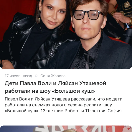
17 часов назад
Соня Жарова
Дети Павла Воли и Ляйсан Утяшевой
работали на шоу «Большой куш»
Павел Воля и Ляйсан Утяшева рассказали, что их дети
работали на съемках нового сезона реалити-шоу
«Большой куш». 13-летние Роберт и 11-летняя София
отправились вместе с родителями в Таиланд и успели
поработать