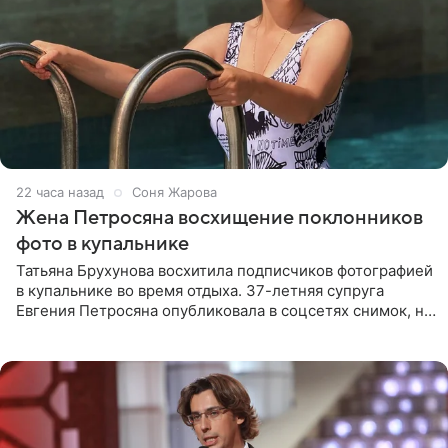
22 часа назад
Соня Жарова
Жена Петросяна восхищение поклонников
фото в купальнике
Татьяна Брухунова восхитила подписчиков фотографией
в купальнике во время отдыха. 37-летняя супруга
Евгения Петросяна опубликовала в соцсетях снимок, на
котором позирует у бассейна в белоснежном монокини
с