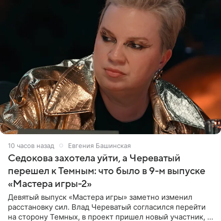
10 часов назад
Евгения Башинская
Седокова захотела уйти, а Череватый
перешел к Темным: что было в 9-м выпуске
«Мастера игры-2»
Девятый выпуск «Мастера игры» заметно изменил
расстановку сил. Влад Череватый согласился перейти
на сторону Темных, в проект пришел новый участник, а