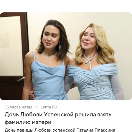
Курбан Омаров и Анна Седокова оказались под таким
давлением.
15 часов назад
Lenta.Ru
Дочь Любови Успенской решила взять
фамилию матери
Дочь певицы Любови Успенской Татьяна Плаксина