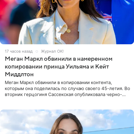
17 часов назад
Журнал OK!
Меган Маркл обвинили в намеренном
копировании принца Уильяма и Кейт
Миддлтон
Меган Маркл обвинили в копировании контента,
которым она поделилась по случаю своего 45-летия. Во
вторник герцогиня Сассекская опубликовала черно-
белую фотографию, на которой она прыгает в бассейн с
воздушными