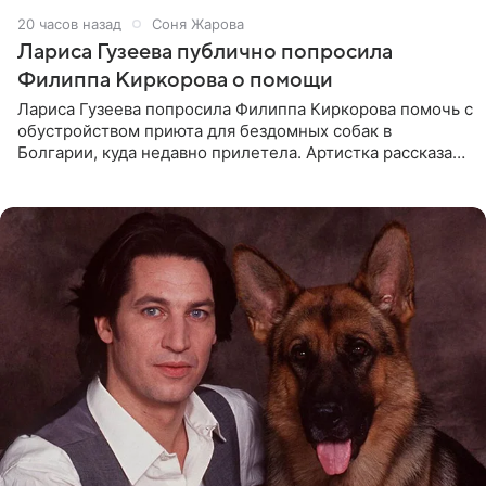
20 часов назад
Соня Жарова
Лариса Гузеева публично попросила
Филиппа Киркорова о помощи
Лариса Гузеева попросила Филиппа Киркорова помочь с
обустройством приюта для бездомных собак в
Болгарии, куда недавно прилетела. Артистка рассказала
о местных волонтерах, которые временно забирают
животных к