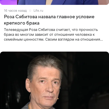
16 часов назад
Life.ru
Роза Сябитова назвала главное условие
крепкого брака
Телеведущая Роза Сябитова считает, что прочность
брака во многом зависит от отношения человека к
семейным ценностям. Своим взглядом на отношения
телеведущая поделилась с корреспондентом Пятого
канала на