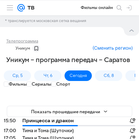
Фильмы онлайн
* транслируется московская сетка вещания
Телепрограмма
(
Сменить регион
)
Уникум
Уникум – программа передач – Саратов
Ср, 5
Чт, 6
Сегодня
Сб, 8
Вс
Фильмы
Сериалы
Спорт
Показать прошедшие передачи
15:50
Принцесса и дракон
17:00
Тима и Тома (Шуточки)
17:05
Тима и Тома (Шуточки)