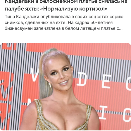
Канделаки в белоснежном платье снялась на
палубе яхты: «Нормализую кортизол»
Тина Канделаки опубликовала в своих соцсетях серию
снимков, сделанных на яхте. На кадрах 50-летняя
бизнесвумен запечатлена в белом летящем платье с
глубокими разрезами на талии. Свой образ Канделаки
дополнила