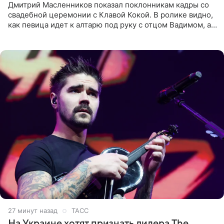
Дмитрий Масленников показал поклонникам кадры со
свадебной церемонии с Клавой Кокой. В ролике видно,
как певица идет к алтарю под руку с отцом Вадимом, а у
алтаря ее ждут жених и Филипп Киркоров. Именно
27 минут назад
ТАСС
На Украине хотят признать лидера The