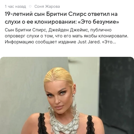
1 час назад
Соня Жарова
19-летний сын Бритни Спирс ответил на
слухи о ее клонировании: «Это безумие»
Сын Бритни Спирс, Джейден Джеймс, публично
опроверг слухи о том, что его мать якобы клонировали.
Информацию сообщает издание Just Jared. «Это
заставляет меня понять, что многое в СМИ
преувеличено и фальшиво.