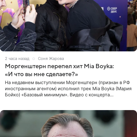
2 часа назад
Соня Жарова
Моргенштерн перепел хит Mia Boyka:
«И что вы мне сделаете?»
На недавнем выступлении Моргенштерн (признан в РФ
иностранным агентом) исполнил трек Mia Boyka (Мария
Бойко) «Базовый минимум». Видео с концерта
опубликовала Алена Жигалова в своем Telegram-
канале. «Доброе утро