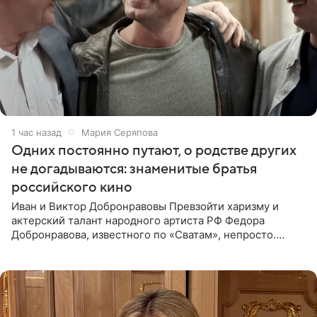
1 час назад
Мария Серяпова
Одних постоянно путают, о родстве других
не догадываются: знаменитые братья
российского кино
Иван и Виктор Добронравовы Превзойти харизму и
актерский талант народного артиста РФ Федора
Добронравова, известного по «Сватам», непросто.
Однако его сыновья достойно продолжают знаменитую
фамилию в