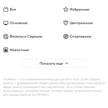
Все
Избранные
Основные
Центральные
Фильмы и Сериалы
Спортивные
Новостные
Показать еще
«Уникум» — это современный канал для детей от 6 до 12 лет. Задача
канала — формирование общих ценностей у детей разных поколений. В
эфире канала показывают как зарубежные, так и отечественные
мультсериалы. Смотрите полную телепрограмму телеканала Уникум
для города Саратов на «ТВ Mail».