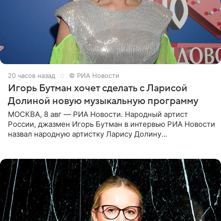
20 часов назад
© РИА Новости
Игорь Бутман хочет сделать с Ларисой
Долиной новую музыкальную программу
МОСКВА, 8 авг — РИА Новости. Народный артист
России, джазмен Игорь Бутман в интервью РИА Новости
назвал народную артистку Ларису Долину
великолепной певицей и рассказал о желании сделать с
ней новую совместную