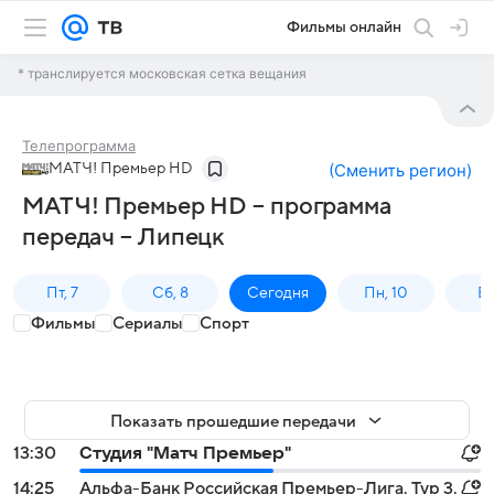
Фильмы онлайн
* транслируется московская сетка вещания
Телепрограмма
МАТЧ! Премьер HD
(
Сменить регион
)
МАТЧ! Премьер HD – программа
передач – Липецк
Пт, 7
Сб, 8
Сегодня
Пн, 10
Вт,
Фильмы
Сериалы
Спорт
Показать прошедшие передачи
13:30
Студия "Матч Премьер"
14:25
Альфа-Банк Российская Премьер-Лига. Тур 3.