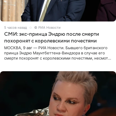
5 часов назад
© РИА Новости
СМИ: экс-принца Эндрю после смерти
похоронят с королевскими почестями
МОСКВА, 9 авг — РИА Новости. Бывшего британского
принца Эндрю Маунтбеттена-Виндзора в случае его
смерти похоронят с королевскими почестями, несмотря
на лишение всех титулов, сообщает Daily Mail со
ссылкой на