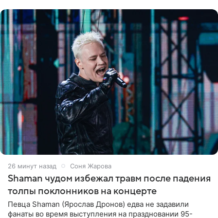
26 минут назад
Соня Жарова
Shaman чудом избежал травм после падения
толпы поклонников на концерте
Певца Shaman (Ярослав Дронов) едва не задавили
фанаты во время выступления на праздновании 95-