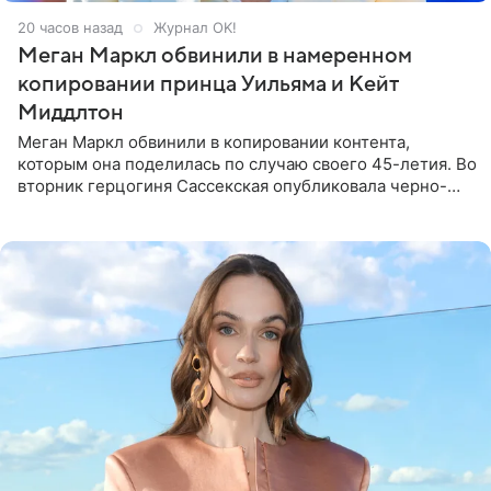
20 часов назад
Журнал OK!
Меган Маркл обвинили в намеренном
копировании принца Уильяма и Кейт
Миддлтон
Меган Маркл обвинили в копировании контента,
которым она поделилась по случаю своего 45-летия. Во
вторник герцогиня Сассекская опубликовала черно-
белую фотографию, на которой она прыгает в бассейн с
воздушными