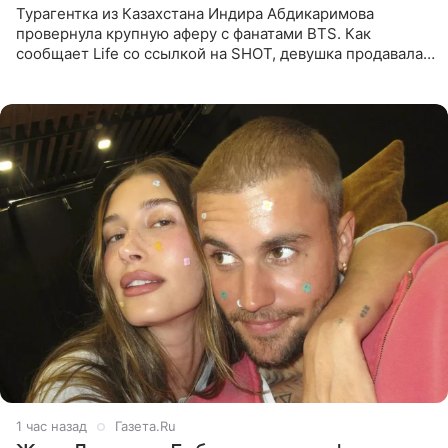
Турагентка из Казахстана Индира Абдикаримова
провернула крупную аферу с фанатами BTS. Как
сообщает Life со ссылкой на SHOT, девушка продавала
поддельные туры на концерт группы в Пусане. По
данным издания,
1 час назад
Газета.Ru