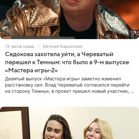
13 часов назад
Евгения Башинская
Седокова захотела уйти, а Череватый
перешел к Темным: что было в 9-м выпуске
«Мастера игры-2»
Девятый выпуск «Мастера игры» заметно изменил
расстановку сил. Влад Череватый согласился перейти
на сторону Темных, в проект пришел новый участник, а
Курбан Омаров и Анна Седокова оказались под таким
давлением.