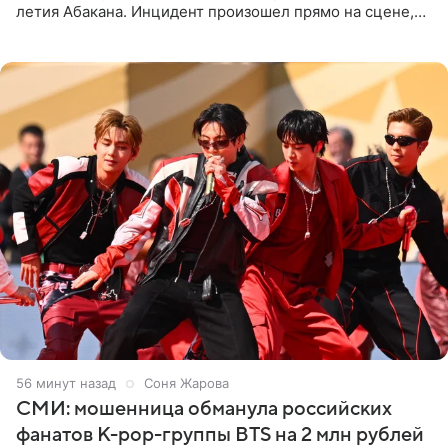
летия Абакана. Инцидент произошел прямо на сцене,
подробности сообщает «Абзац». Толпа поклонников
навалилась на
56 минут назад
Соня Жарова
СМИ: мошенница обманула российских
фанатов K-pop-группы BTS на 2 млн рублей