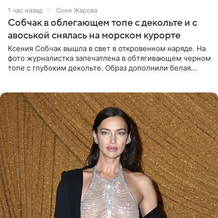
1 час назад
Соня Жарова
Собчак в облегающем топе с декольте и с
авоськой снялась на морском курорте
Ксения Собчак вышла в свет в откровенном наряде. На
фото журналистка запечатлена в обтягивающем черном
топе с глубоким декольте. Образ дополнили белая
юбка-миди, вьетнамки на платформе и соломенная
шляпа.