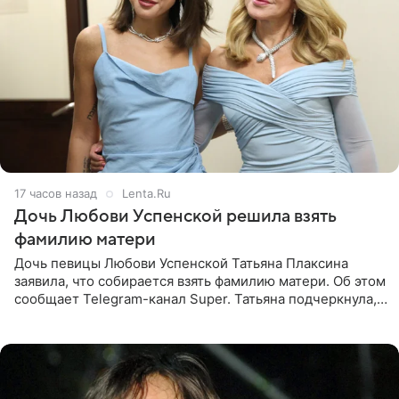
17 часов назад
Lenta.Ru
Дочь Любови Успенской решила взять
фамилию матери
Дочь певицы Любови Успенской Татьяна Плаксина
заявила, что собирается взять фамилию матери. Об этом
сообщает Telegram-канал Super. Татьяна подчеркнула,
что приняла решение о смене фамилии, поскольку
именно от