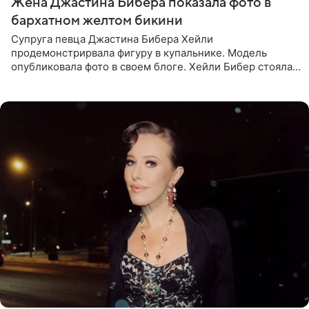
Жена Джастина Бибера показала фото в
бархатном желтом бикини
Супруга певца Джастина Бибера Хейли
продемонстрирвала фигуру в купальнике. Модель
опубликовала фото в своем блоге. Хейли Бибер стояла
перед зеркалом в желтом крошечном бархатном
бикини, которое дополнила