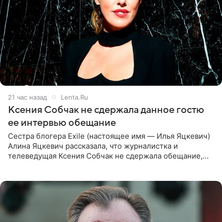
21 час назад
Lenta.Ru
Ксения Собчак не сдержала данное гостю
ее интервью обещание
Сестра блогера Exile (настоящее имя — Илья Яцкевич)
Алина Яцкевич рассказала, что журналистка и
телеведущая Ксения Собчак не сдержала обещание,
которое дала ему во время интервью с ним. Об этом она
заявила в