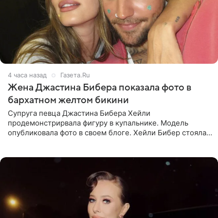
4 часа назад
Газета.Ru
Жена Джастина Бибера показала фото в
бархатном желтом бикини
Супруга певца Джастина Бибера Хейли
продемонстрирвала фигуру в купальнике. Модель
опубликовала фото в своем блоге. Хейли Бибер стояла
перед зеркалом в желтом крошечном бархатном
бикини, которое дополнила