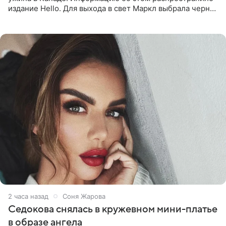
издание Hello. Для выхода в свет Маркл выбрала черное
платье с асимметричным кроем, оголяющим одно
плечо, и
2 часа назад
Соня Жарова
Седокова снялась в кружевном мини-платье
в образе ангела