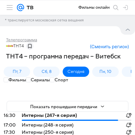
Фильмы онлайн
* транслируется московская сетка вещания
Телепрограмма
ТНТ4
(
Сменить регион
)
ТНТ4 – программа передач – Витебск
Пт, 7
Сб, 8
Сегодня
Пн, 10
Вт,
Фильмы
Сериалы
Спорт
Показать прошедшие передачи
16:30
Интерны (247-я серия)
17:00
Интерны (248-я серия)
17:30
Интерны (250-я серия)