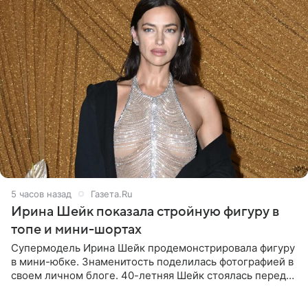
5 часов назад
Газета.Ru
Ирина Шейк показала стройную фигуру в
топе и мини-шортах
Супермодель Ирина Шейк продемонстрировала фигуру
в мини-юбке. Знаменитость поделилась фотографией в
своем личном блоге. 40-летняя Шейк стоялась перед
зеркалом в черном топе с кружевом, который
дополнила