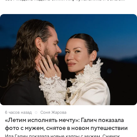
шорты, дополнив образ солнцезащитными очками.
Волосы
6 часов назад
Соня Жарова
«Летим исполнять мечту»: Галич показала
фото с мужем, снятое в новом путешествии
Ида Галич показала новые кадры с мужем. Снимок