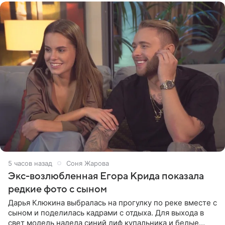
5 часов назад
Соня Жарова
Экс-возлюбленная Егора Крида показала
редкие фото с сыном
Дарья Клюкина выбралась на прогулку по реке вместе с
сыном и поделилась кадрами с отдыха. Для выхода в
свет модель надела синий лиф купальника и белые