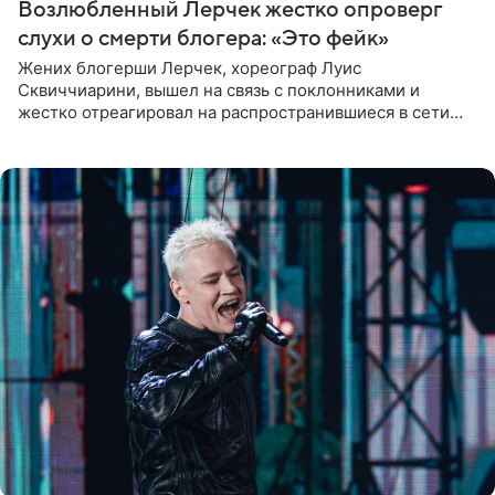
Возлюбленный Лерчек жестко опроверг
слухи о смерти блогера: «Это фейк»
Жених блогерши Лерчек, хореограф Луис
Сквиччиарини, вышел на связь с поклонниками и
жестко отреагировал на распространившиеся в сети
слухи о смерти Валерии Чекалиной. «Это фейк! Я в
шоке, что такие люди