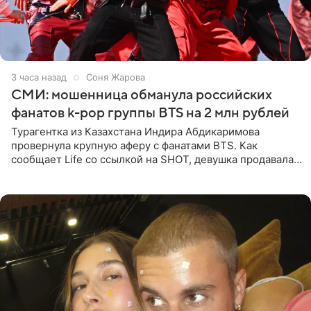
3 часа назад
Соня Жарова
СМИ: мошенница обманула российских
фанатов k-pop группы BTS на 2 млн рублей
Турагентка из Казахстана Индира Абдикаримова
провернула крупную аферу с фанатами BTS. Как
сообщает Life со ссылкой на SHOT, девушка продавала
поддельные туры на концерт группы в Пусане. По
данным издания,