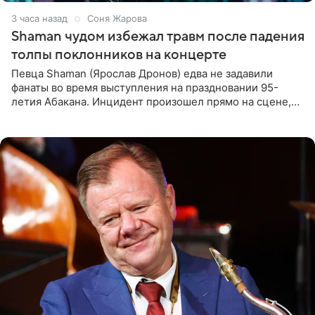
3 часа назад
Соня Жарова
Shaman чудом избежал травм после падения
толпы поклонников на концерте
Певца Shaman (Ярослав Дронов) едва не задавили
фанаты во время выступления на праздновании 95-
летия Абакана. Инцидент произошел прямо на сцене,
подробности сообщает «Абзац». Толпа поклонников
навалилась на