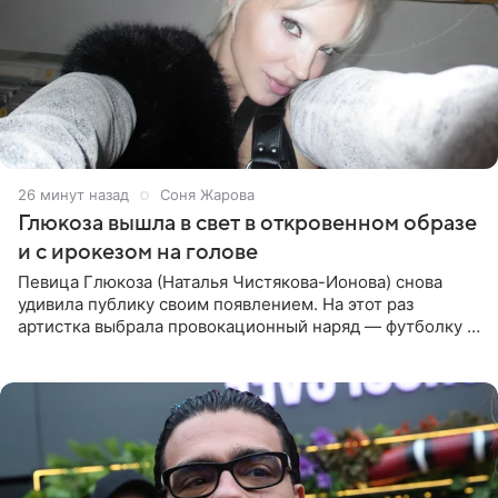
26 минут назад
Соня Жарова
Глюкоза вышла в свет в откровенном образе
и с ирокезом на голове
Певица Глюкоза (Наталья Чистякова-Ионова) снова
удивила публику своим появлением. На этот раз
артистка выбрала провокационный наряд — футболку с
принтом, имитирующим полуобнаженную грудь. Свой
образ Глюкоза