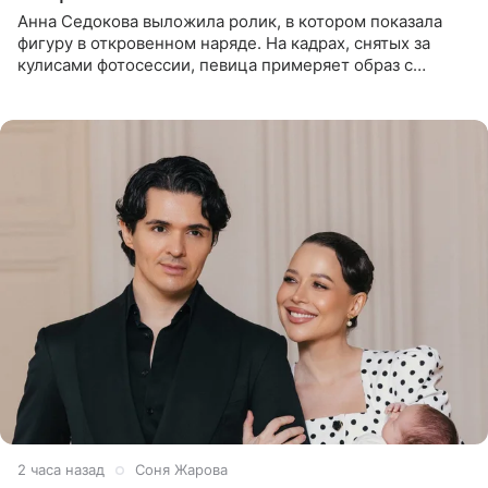
Анна Седокова выложила ролик, в котором показала
фигуру в откровенном наряде. На кадрах, снятых за
кулисами фотосессии, певица примеряет образ с
ангельскими крыльями за спиной. Главным акцентом
наряда стало
2 часа назад
Соня Жарова