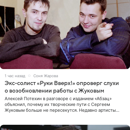
1 час назад
Соня Жарова
Экс-солист «Руки Вверх!» опроверг слухи
о возобновлении работы с Жуковым
Алексей Потехин в разговоре с изданием «Абзац»
объяснил, почему их творческие пути с Сергеем
Жуковым больше не пересекутся. Недавно артисты
воссоединились на большом концерте «30 нам уже!»,
который прошел в