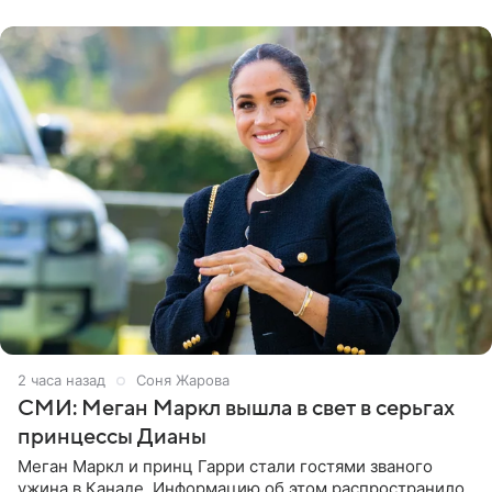
старшего сына от
2 часа назад
Соня Жарова
СМИ: Меган Маркл вышла в свет в серьгах
принцессы Дианы
Меган Маркл и принц Гарри стали гостями званого
ужина в Канаде. Информацию об этом распространило