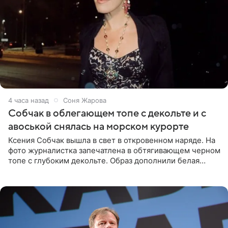
4 часа назад
Соня Жарова
Собчак в облегающем топе с декольте и с
авоськой снялась на морском курорте
Ксения Собчак вышла в свет в откровенном наряде. На
фото журналистка запечатлена в обтягивающем черном
топе с глубоким декольте. Образ дополнили белая
юбка-миди, вьетнамки на платформе и соломенная
шляпа.