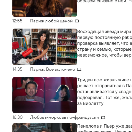
образом связано с ней. 
12:55
Париж любой ценой
Восходящая звезда мира
первую постоянную рабо
проверка выявляет, что 
страну и семью, которые
невозможное, чтобы вер
14:35
Париж. Все включено
Тридан всю жизнь живет 
решает отправиться в Па
останавливается у сводн
подозревал. Тот же, жел
за Виолетту
16:30
Любовь-морковь по-французски
Пенелопа и Пьер уже да
любовную связь. Накану