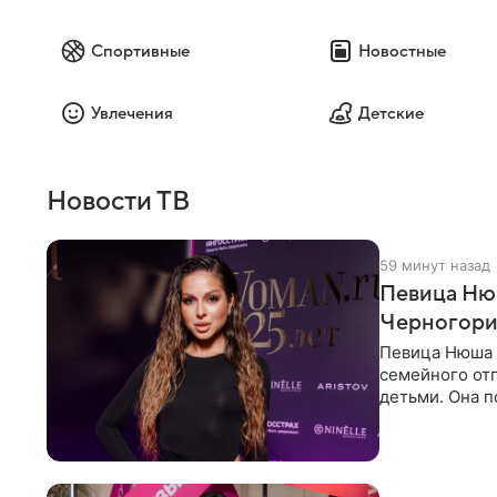
Спортивные
Новостные
Увлечения
Детские
Новости ТВ
59 минут назад
Певица Нюш
Черногор
Певица Нюша 
семейного отп
детьми. Она п
городов. Ста