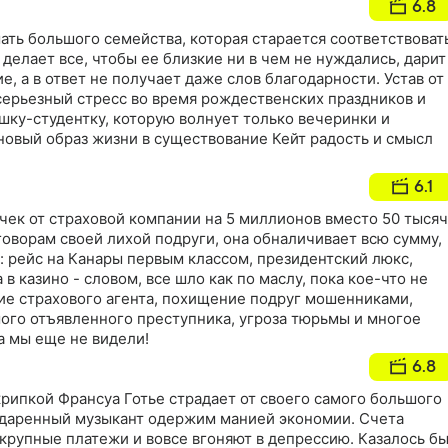
6.8
мать большого семейства, которая старается соответствоват
 делает все, чтобы ее близкие ни в чем не нуждались, дарит
е, а в ответ не получает даже слов благодарности. Устав от
серьезный стресс во время рождественских праздников и
шку-студентку, которую волнует только вечеринки и
новый образ жизни в существование Кейт радость и смысл
6.1
чек от страховой компании на 5 миллионов вместо 50 тысяч
оворам своей лихой подруги, она обналичивает всю сумму,
в: рейс на Канары первым классом, президентский люкс,
 в казино - словом, все шло как по маслу, пока кое-что не
ие страхового агента, похищение подруг мошенниками,
мого отъявленного преступника, угроза тюрьмы и многое
а мы еще не видели!
6.8
рипкой Франсуа Готье страдает от своего самого большого
 Одаренный музыкант одержим манией экономии. Счета
а крупные платежи и вовсе вгоняют в депрессию. Казалось бы