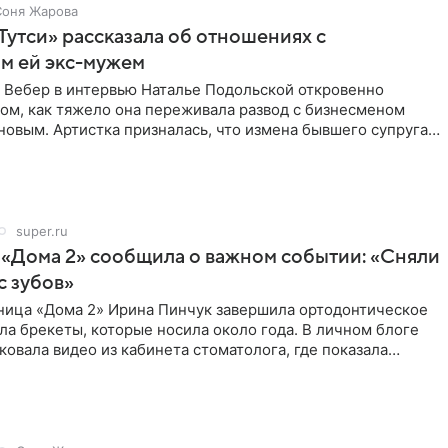
Соня Жарова
Тутси» рассказала об отношениях с
м ей экс-мужем
 Вебер в интервью Наталье Подольской откровенно
том, как тяжело она переживала развод с бизнесменом
овым. Артистка призналась, что измена бывшего супруга
super.ru
 «Дома 2» сообщила о важном событии: «Сняли
с зубов»
ница «Дома 2» Ирина Пинчук завершила ортодонтическое
ла брекеты, которые носила около года. В личном блоге
ковала видео из кабинета стоматолога, где показала
ия