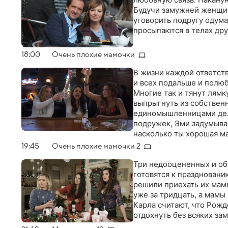
Будучи замужней женщин
уговорить подругу одума
просыпаются в телах дру
18:00
Очень плохие мамочки
В жизни каждой ответств
и всех подальше и полюб
Многие так и тянут лямк
выпрыгнуть из собственн
единомышленницами дело
подружек, Эми задумывает
насколько ты хорошая м
людьми?
19:45
Очень плохие мамочки 2
Три недооцененных и о
готовятся к праздновани
решили приехать их мам
уже за тридцать, а мамы
Карла считают, что Рожд
отдохнуть без всяких за