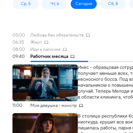
Ср, 5
Чт, 6
Сегодня
Сб, 8
05:00
Любовь без обязательств
06:35
Жмот
08:00
Иди к папочке
09:40
Работник месяца
Инес - образцовая сотру
получает меньше всех, т
несносного босса. Под 
начальником о повышени
случай. Теперь Мелоди 
в области клининга, чтоб
11:00
Моя девушка - монстр
В столице республики Ко
ниоткуда, крушит все во
лишилась работы, парня 