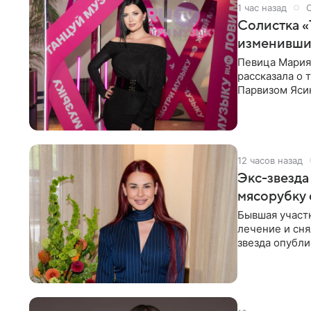
1 час назад
Солистка «
изменивши
Певица Мария
рассказала о 
Парвизом Ясин
стала для нее
12 часов назад
Экс-звезда
мясорубку 
Бывшая участ
лечение и сня
звезда опубли
процесс снят