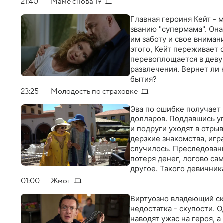
21:40
Маме снова 19
Главная героиня Кейт - 
званию "супермама". Она
им заботу и свое внимани
этого, Кейт переживает 
перевоплощается в деву
развлечения. Вернет ли 
бытия?
23:25
Молодость по страховке
Эва по ошибке получает 
долларов. Поддавшись уг
и подруги уходят в отры
дерзкие знакомства, игра
случилось. Преследован
потеря денег, логово са
другое. Такого девичник
01:00
Жмот
Виртуозно владеющий ск
недостатка - скупости.
наводят ужас на героя, 