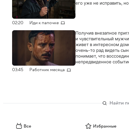
его уже не исправить, н
02:20
Иди к папочке
Получив внезапное пригл
и чувствительный мужчи
живет в интересном доме
очень-то рад видеть сын
понимает, что воссоедин
непредвиденное событи
03:45
Работник месяца
Все
Избранные