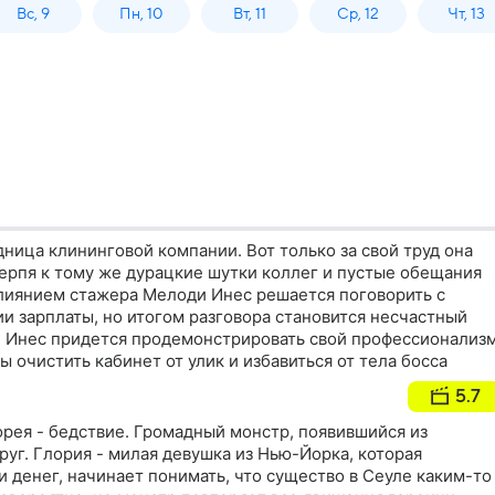
Вс, 9
Пн, 10
Вт, 11
Ср, 12
Чт, 13
дница клининговой компании. Вот только за свой труд она
ерпя к тому же дурацкие шутки коллег и пустые обещания
влиянием стажера Мелоди Инес решается поговорить с
и зарплаты, но итогом разговора становится несчастный
и Инес придется продемонстрировать свой профессионализ
ы очистить кабинет от улик и избавиться от тела босса
5.7
рея - бедствие. Громадный монстр, появившийся из
круг. Глория - милая девушка из Нью-Йорка, которая
и денег, начинает понимать, что существо в Сеуле каким-то