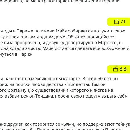
Невероятно, но монстр повторяет все движения героини
7.1
 моды в Париже по имени Майя собирается получить свою
ту в знаменитом модном доме. Обычная полицейская
ее виза просрочена, и девушку депортируют в Марокко, в
 она хотела забыть. Майе остается сделать все возможное и
нуться в Париж
6.6
и работает на мексиканском курорте. В свои 50 лет он
риж на поиски любви детства - Виолетты. Там он
ого брата Луи, о существовании которого никогда не
ая избавиться от Тридана, просит свою подругу выдать себя
вно дружат, как говорится семьями, но поддерживают тайну
не своей свадьбы Пенелопа решает проститься с Пьером.