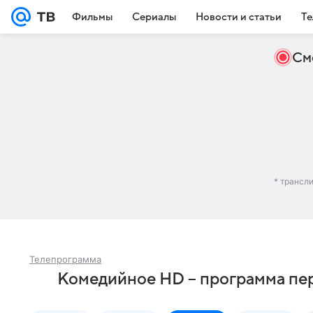
Фильмы
Сериалы
Новости и статьи
Те
См
* трансл
Телепрограмма
Комедийное HD – программа пер