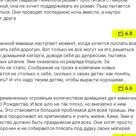
ой, она не хочет поддерживать их роман. Пьер пытается
ться. Они проводят последнюю ночь вместе, а наутро
г друга
6.8
енной мамаши наступает момент, когда хочется послать вс
ить себя дорогую. Вот только не все могут на это решиться.
у домашней каторги, доводя себя до депрессии, пытаясь
ых штанов. Эми оказалась из разряда борцов. За
 не стало. Соображая на троих в компании новых
ся не столько о себе, сколько о своих детях: как понять,
ать? И что надо твоим детям, чтобы вырасти хорошими
6.6
бремененных огромным количеством домашних дел мамочк
ю Рождества. И все шло не так плохо, но внезапно к ним
ы. Это становится большой проблемой для всей троицы. Им
 все продолжают их критиковать и учить жизни. Кики, Эми и
ество должно быть праздником для всех. Они хотят просто
морочек и не собираются плясать под дудку своих матерей