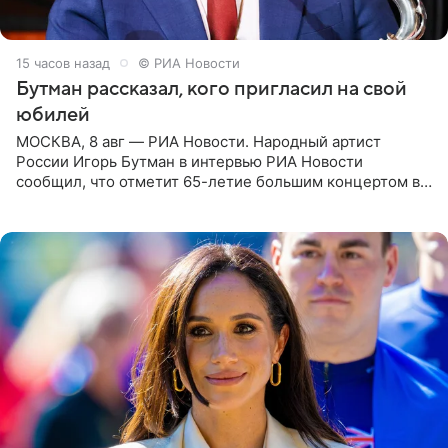
15 часов назад
© РИА Новости
Бутман рассказал, кого пригласил на свой
юбилей
МОСКВА, 8 авг — РИА Новости. Народный артист
России Игорь Бутман в интервью РИА Новости
сообщил, что отметит 65-летие большим концертом в
Кремлевском дворце, а вместе с ним на сцену выйдут
его друзья —