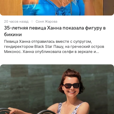
20 часов назад
Соня Жарова
35-летняя певица Ханна показала фигуру в
бикини
Певица Ханна отправилась вместе с супругом,
гендиректором Black Star Пашу, на греческий остров
Миконос. Ханна опубликовала селфи в зеркале и
призналась, что сейчас особенно довольна собой. По
словам певицы, она