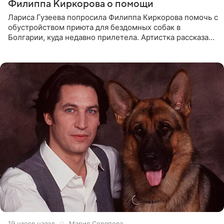
Филиппа Киркорова о помощи
Лариса Гузеева попросила Филиппа Киркорова помочь с
обустройством приюта для бездомных собак в
Болгарии, куда недавно прилетела. Артистка рассказала
о местных волонтерах, которые временно забирают
животных к
19 часов назад
Мария Серяпова