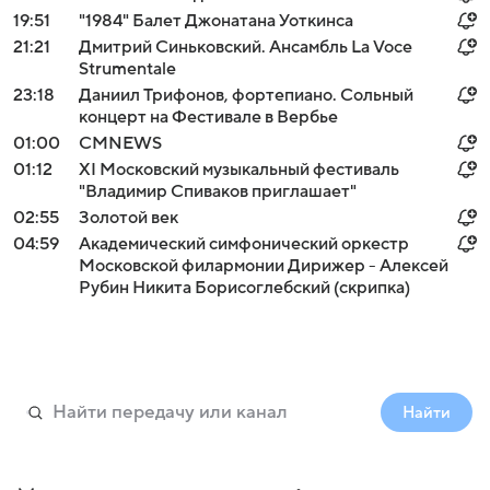
19:51
"1984" Балет Джонатана Уоткинса
21:21
Дмитрий Синьковский. Ансамбль La Voce
Strumentale
23:18
Даниил Трифонов, фортепиано. Сольный
концерт на Фестивале в Вербье
01:00
СМNEWS
01:12
XI Московский музыкальный фестиваль
"Владимир Спиваков приглашает"
02:55
Золотой век
04:59
Академический симфонический оркестр
Московской филармонии Дирижер - Алексей
Рубин Никита Борисоглебский (скрипка)
Найти