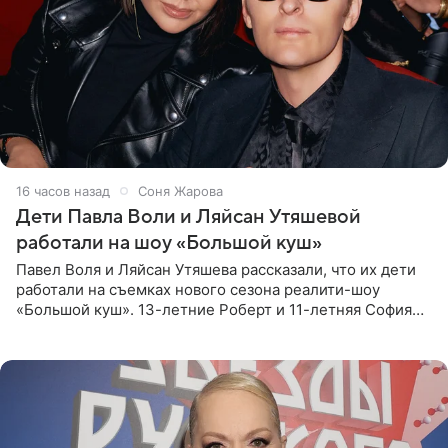
16 часов назад
Соня Жарова
Дети Павла Воли и Ляйсан Утяшевой
работали на шоу «Большой куш»
Павел Воля и Ляйсан Утяшева рассказали, что их дети
работали на съемках нового сезона реалити-шоу
«Большой куш». 13-летние Роберт и 11-летняя София
отправились вместе с родителями в Таиланд и успели
поработать