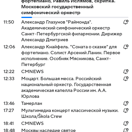
фортепиано, Равиль Ислямов, скрипка.
Московский государственный
симфонический оркестр
11:50
Александр Глазунов "Раймонда".
Академический симфонический оркестр
Санкт-Петербургской филармонии. Дирижер
Александр Дмитриев
12:06
Александр Кнайфель. "Соната о сказке" для
фортепиано. Солист Арсений Ланин. Первое
исполнение. Особняк Мясникова, Санкт-
Петербург
12:22
СМNEWS
12:33
Моцарт. Большая месса. Российский
национальный оркестр. Государственная
академическая капелла России им. А.А.
Юрлова
13:46
Тамерлан
17:27
Мультимедиа концерт классической музыки.
Школа/Škola Crew
18:41
СМNEWS
18:48
Москвы наследие святое