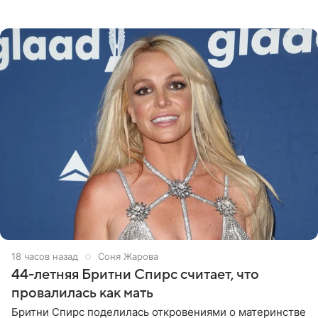
«Интервидение» могла бы представить молодая певица
Варвара Убель, так
18 часов назад
Соня Жарова
44-летняя Бритни Спирс считает, что
провалилась как мать
Бритни Спирс поделилась откровениями о материнстве