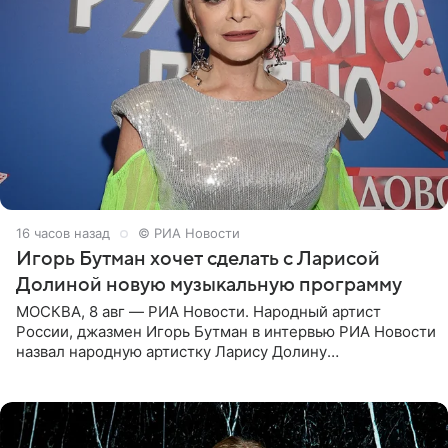
16 часов назад
© РИА Новости
Игорь Бутман хочет сделать с Ларисой
Долиной новую музыкальную программу
МОСКВА, 8 авг — РИА Новости. Народный артист
России, джазмен Игорь Бутман в интервью РИА Новости
назвал народную артистку Ларису Долину
великолепной певицей и рассказал о желании сделать с
ней новую совместную