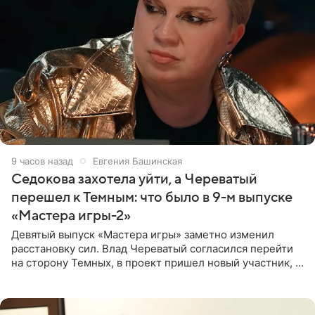
9 часов назад
Евгения Башинская
Седокова захотела уйти, а Череватый
перешел к Темным: что было в 9-м выпуске
«Мастера игры-2»
Девятый выпуск «Мастера игры» заметно изменил
расстановку сил. Влад Череватый согласился перейти
на сторону Темных, в проект пришел новый участник, а
Курбан Омаров и Анна Седокова оказались под таким
давлением.