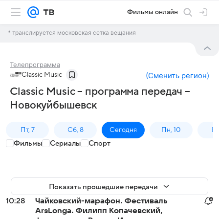
Фильмы онлайн
* транслируется московская сетка вещания
Телепрограмма
Classic Music
(
Сменить регион
)
Classic Music – программа передач –
Новокуйбышевск
Пт, 7
Сб, 8
Сегодня
Пн, 10
Вт,
Фильмы
Сериалы
Спорт
Показать прошедшие передачи
10:28
Чайковский-марафон. Фестиваль
ArsLonga. Филипп Копачевский,