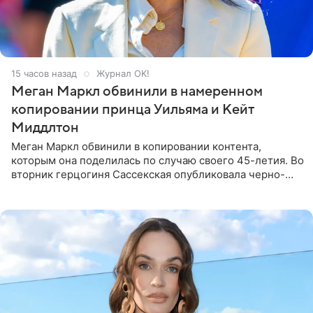
15 часов назад
Журнал OK!
Меган Маркл обвинили в намеренном
копировании принца Уильяма и Кейт
Миддлтон
Меган Маркл обвинили в копировании контента,
которым она поделилась по случаю своего 45-летия. Во
вторник герцогиня Сассекская опубликовала черно-
белую фотографию, на которой она прыгает в бассейн с
воздушными