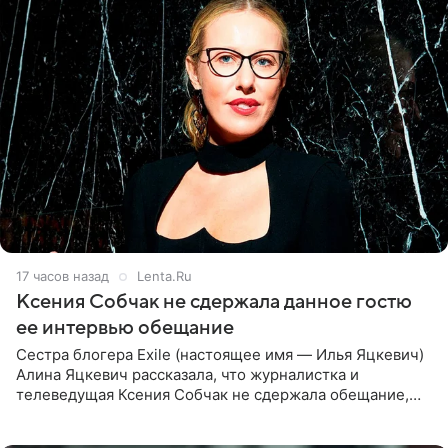
17 часов назад
Lenta.Ru
Ксения Собчак не сдержала данное гостю
ее интервью обещание
Сестра блогера Exile (настоящее имя — Илья Яцкевич)
Алина Яцкевич рассказала, что журналистка и
телеведущая Ксения Собчак не сдержала обещание,
которое дала ему во время интервью с ним. Об этом она
заявила в