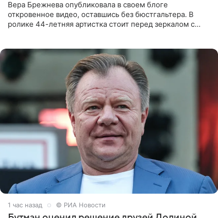
Вера Брежнева опубликовала в своем блоге
откровенное видео, оставшись без бюстгальтера. В
ролике 44-летняя артистка стоит перед зеркалом с
обнаженной грудью. Волосы певица собрала в косы и
надела головной убор.
1 час назад
© РИА Новости
Бутман оценил решение друзей Долиной