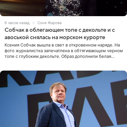
6 часов назад
Соня Жарова
Собчак в облегающем топе с декольте и с
авоськой снялась на морском курорте
Ксения Собчак вышла в свет в откровенном наряде. На
фото журналистка запечатлена в обтягивающем черном
топе с глубоким декольте. Образ дополнили белая
юбка-миди, вьетнамки на платформе и соломенная
шляпа.