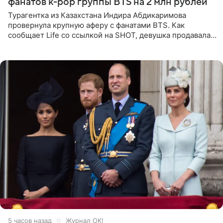
фанатов k-pop группы BTS на 2 млн рублей
Турагентка из Казахстана Индира Абдикаримова
провернула крупную аферу с фанатами BTS. Как
сообщает Life со ссылкой на SHOT, девушка продавала
поддельные туры на концерт группы в Пусане. По
данным издания,
5 часов назад
Журнал OK!