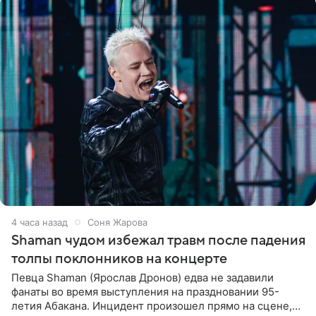
4 часа назад
Соня Жарова
Shaman чудом избежал травм после падения
толпы поклонников на концерте
Певца Shaman (Ярослав Дронов) едва не задавили
фанаты во время выступления на праздновании 95-
летия Абакана. Инцидент произошел прямо на сцене,