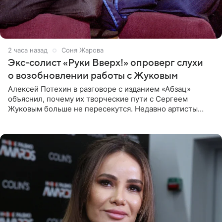
2 часа назад
Соня Жарова
Экс-солист «Руки Вверх!» опроверг слухи
о возобновлении работы с Жуковым
Алексей Потехин в разговоре с изданием «Абзац»
объяснил, почему их творческие пути с Сергеем
Жуковым больше не пересекутся. Недавно артисты
воссоединились на большом концерте «30 нам уже!»,
который прошел в