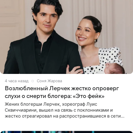
4 часа назад
Соня Жарова
Возлюбленный Лерчек жестко опроверг
слухи о смерти блогера: «Это фейк»
Жених блогерши Лерчек, хореограф Луис
Сквиччиарини, вышел на связь с поклонниками и
жестко отреагировал на распространившиеся в сети
слухи о смерти Валерии Чекалиной. «Это фейк! Я в
шоке, что такие люди