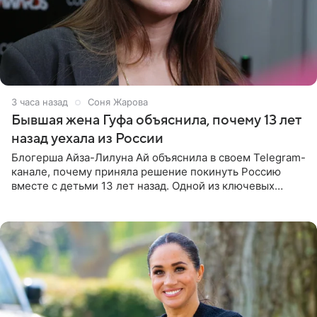
3 часа назад
Соня Жарова
Бывшая жена Гуфа объяснила, почему 13 лет
назад уехала из России
Блогерша Айза-Лилуна Ай объяснила в своем Telegram-
канале, почему приняла решение покинуть Россию
вместе с детьми 13 лет назад. Одной из ключевых
причин переезда на Бали стало желание оградить
старшего сына от