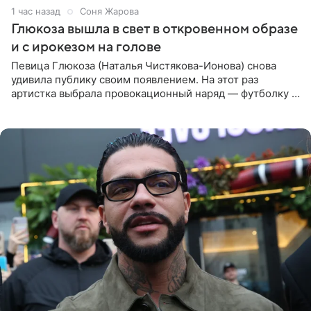
1 час назад
Соня Жарова
Глюкоза вышла в свет в откровенном образе
и с ирокезом на голове
Певица Глюкоза (Наталья Чистякова-Ионова) снова
удивила публику своим появлением. На этот раз
артистка выбрала провокационный наряд — футболку с
принтом, имитирующим полуобнаженную грудь. Свой
образ Глюкоза