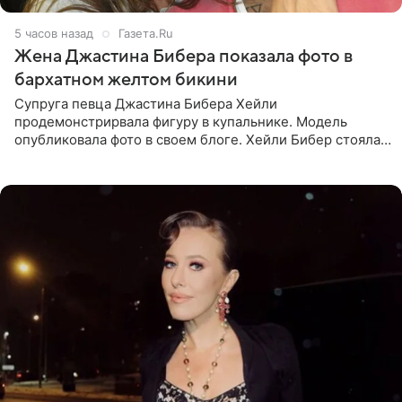
5 часов назад
Газета.Ru
Жена Джастина Бибера показала фото в
бархатном желтом бикини
Супруга певца Джастина Бибера Хейли
продемонстрирвала фигуру в купальнике. Модель
опубликовала фото в своем блоге. Хейли Бибер стояла
перед зеркалом в желтом крошечном бархатном
бикини, которое дополнила