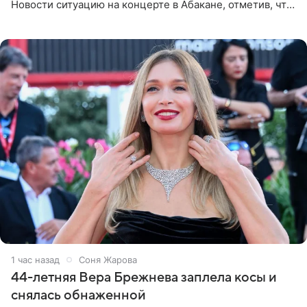
Новости ситуацию на концерте в Абакане, отметив, что
во время исполнения песни «Братья-славяне» он
обменивался
1 час назад
Соня Жарова
44-летняя Вера Брежнева заплела косы и
снялась обнаженной