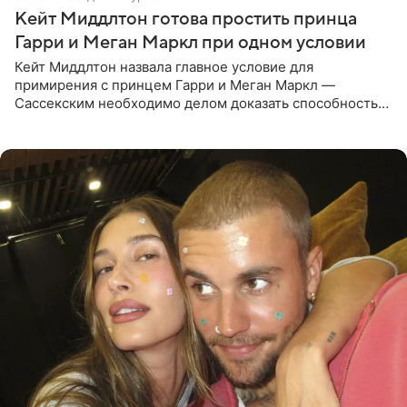
Кейт Миддлтон готова простить принца
Гарри и Меган Маркл при одном условии
Кейт Миддлтон назвала главное условие для
примирения с принцем Гарри и Меган Маркл —
Сассекским необходимо делом доказать способность
хранить семейные тайны и полностью восстановить
подорванное доверие.