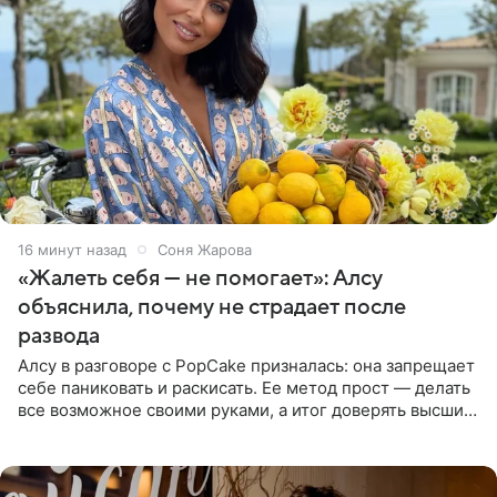
17 минут назад
Соня Жарова
«Жалеть себя — не помогает»: Алсу
объяснила, почему не страдает после
развода
Алсу в разговоре с PopCake призналась: она запрещает
себе паниковать и раскисать. Ее метод прост — делать
все возможное своими руками, а итог доверять высшим
силам. Певица утверждает, что истерики и потеря