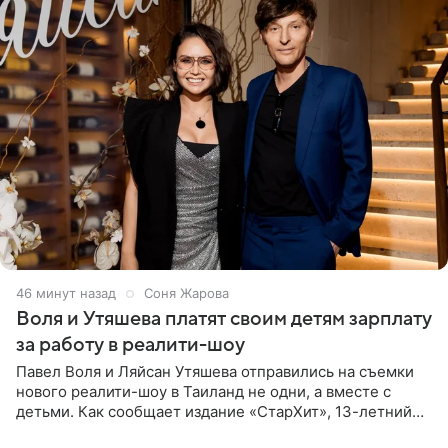
47 минут назад
Соня Жарова
Воля и Утяшева платят своим детям зарплату
за работу в реалити-шоу
Павел Воля и Ляйсан Утяшева отправились на съемки
нового реалити-шоу в Таиланд не одни, а вместе с
детьми. Как сообщает издание «СтарХит», 13-летний
Роберт и 11-летняя София не просто сопровождают