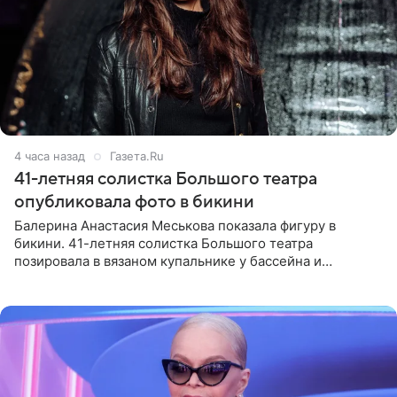
4 часа назад
Газета.Ru
41-летняя солистка Большого театра
опубликовала фото в бикини
Балерина Анастасия Меськова показала фигуру в
бикини. 41-летняя солистка Большого театра
позировала в вязаном купальнике у бассейна и
опубликовала фото в личном блоге. Артистка
поделилась кадрами с отдыха за