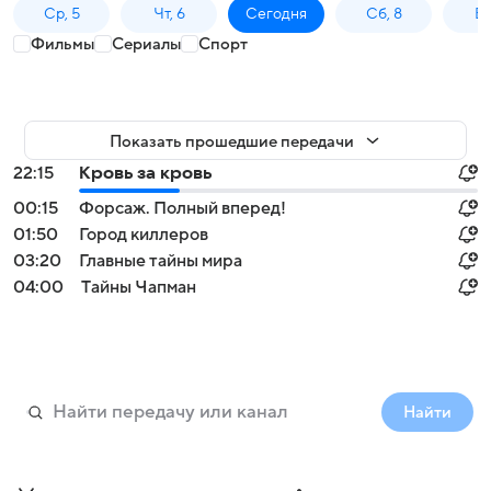
Ср, 5
Чт, 6
Сегодня
Сб, 8
Вс
Фильмы
Сериалы
Спорт
Показать прошедшие передачи
22:15
Кровь за кровь
00:15
Форсаж. Полный вперед!
01:50
Город киллеров
03:20
Главные тайны мира
04:00
Тaйны Чапман
Найти