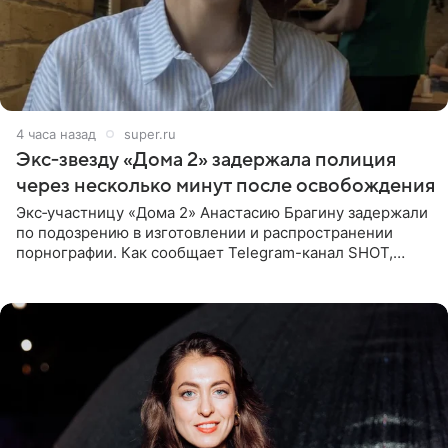
4 часа назад
super.ru
Экс‑звезду «Дома 2» задержала полиция
через несколько минут после освобождения
Экс‑участницу «Дома 2» Анастасию Брагину задержали
по подозрению в изготовлении и распространении
порнографии. Как сообщает Telegram-канал SHOT,
девушка может оказаться в СИЗО. Следствие
ходатайствует об