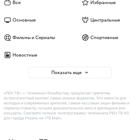
Все
Избранные
Основные
Центральные
Фильмы и Сериалы
Спортивные
Новостные
Показать еще
«РЕН ТВ» — телеканал-блокбастер, предлагает зрителям
остросюжетный контент самых разных форматов. Это новости для
молодых и современных зрителей, самые кассовые экшн-фильмы и
сериалы планеты, лучшее документальное кино и зрелищные рок-
концерты. Смотрите полную телепрограмму телеканала РЕН ТВ HD
для города Рязань на «ТВ Mail».