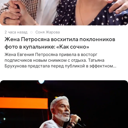
2 часа назад
Соня Жарова
Жена Петросяна восхитила поклонников
фото в купальнике: «Как сочно»
Жена Евгения Петросяна привела в восторг
подписчиков новым снимком с отдыха. Татьяна
Брухунова предстала перед публикой в эффектном
черно-сиреневом монокини, позируя прямо в бассейне.
«Ох, как сочно», «Татьяна,