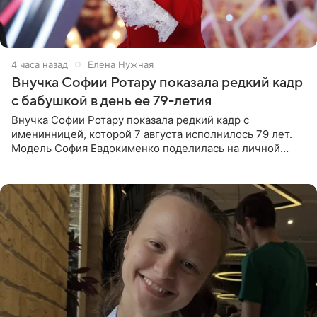
4 часа назад
Елена Нужная
Внучка Софии Ротару показала редкий кадр
с бабушкой в день ее 79-летия
Внучка Софии Ротару показала редкий кадр с
именинницей, которой 7 августа исполнилось 79 лет.
Модель София Евдокименко поделилась на личной
странице в социальной сети фотографией знаменитой
бабушки. На снимке