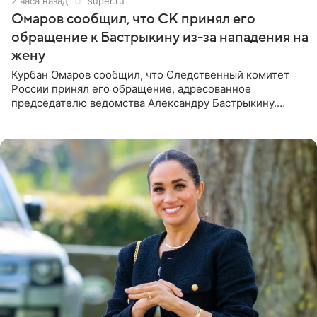
2 часа назад
super.ru
Омаров сообщил, что СК принял его
обращение к Бастрыкину из-за нападения на
жену
Курбан Омаров сообщил, что Следственный комитет
России принял его обращение, адресованное
председателю ведомства Александру Бастрыкину.
Бизнесмен опубликовал ответ Информационного
центра СК в личном блоге. В