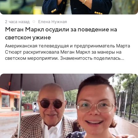
2 часа назад
Елена Нужная
Меган Маркл осудили за поведение на
светском ужине
Американская телеведущая и предприниматель Марта
Стюарт раскритиковала Меган Маркл за манеры на
светском мероприятии. Знаменитость поделилась
деталями личной встречи с герцогиней Сассекской,
пишет PageSix. По