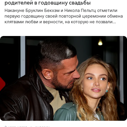
родителей в годовщину свадьбы
Накануне Бруклин Бекхэм и Никола Пельтц отметили
первую годовщину своей повторной церемонии обмена
клятвами любви и верности, на которую не позвали
никого из клана Бекхэм. По словам инсайдеров, пара
считает это