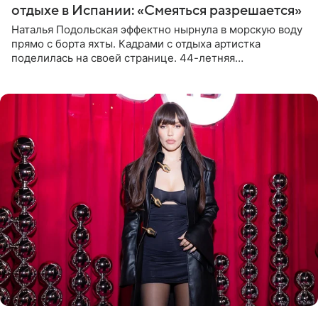
отдыхе в Испании: «Смеяться разрешается»
Наталья Подольская эффектно нырнула в морскую воду
прямо с борта яхты. Кадрами с отдыха артистка
поделилась на своей странице. 44-летняя
знаменитость предстала перед поклонниками в ярком
розовом купальнике с