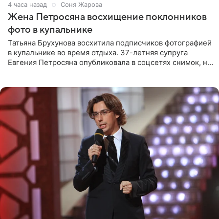
4 часа назад
Соня Жарова
Жена Петросяна восхищение поклонников
фото в купальнике
Татьяна Брухунова восхитила подписчиков фотографией
в купальнике во время отдыха. 37-летняя супруга
Евгения Петросяна опубликовала в соцсетях снимок, на
котором позирует у бассейна в белоснежном монокини
с