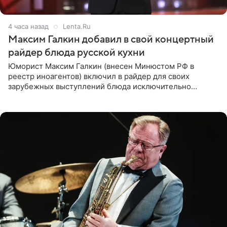
4 часа назад
Lenta.Ru
Максим Галкин добавил в свой концертный
райдер блюда русской кухни
Юморист Максим Галкин (внесен Минюстом РФ в
реестр иноагентов) включил в райдер для своих
зарубежных выступлений блюда исключительно
русской кухни. Об этом сообщает РИА Новости.
Согласно документу, в гримерную