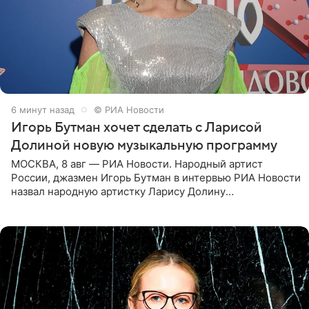
6 минут назад
© РИА Новости
Игорь Бутман хочет сделать с Ларисой
Долиной новую музыкальную программу
МОСКВА, 8 авг — РИА Новости. Народный артист
России, джазмен Игорь Бутман в интервью РИА Новости
назвал народную артистку Ларису Долину
великолепной певицей и рассказал о желании сделать с
ней новую совместную