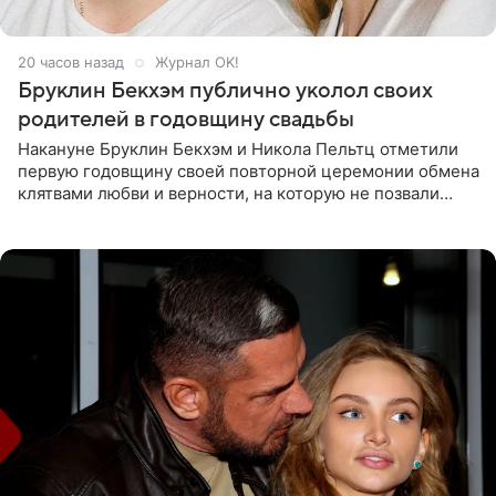
20 часов назад
Журнал OK!
Бруклин Бекхэм публично уколол своих
родителей в годовщину свадьбы
Накануне Бруклин Бекхэм и Никола Пельтц отметили
первую годовщину своей повторной церемонии обмена
клятвами любви и верности, на которую не позвали
никого из клана Бекхэм. По словам инсайдеров, пара
считает это