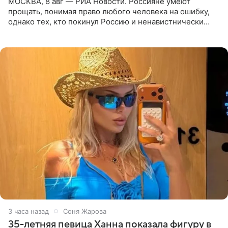
МОСКВА, 8 авг — РИА Новости. Россияне умеют
прощать, понимая право любого человека на ошибку,
однако тех, кто покинул Россию и ненавистнически
высказывается о стране и соотечественниках, не стоит
принимать
3 часа назад
Соня Жарова
35-летняя певица Ханна показала фигуру в