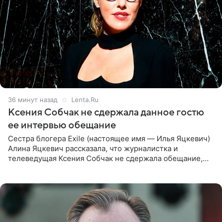
36 минут назад
Lenta.Ru
Ксения Собчак не сдержала данное гостю
ее интервью обещание
Сестра блогера Exile (настоящее имя — Илья Яцкевич)
Алина Яцкевич рассказала, что журналистка и
телеведущая Ксения Собчак не сдержала обещание,
которое дала ему во время интервью с ним. Об этом она
заявила в