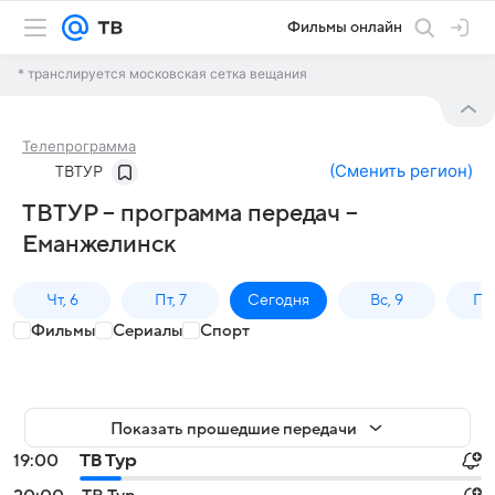
Фильмы онлайн
* транслируется московская сетка вещания
Телепрограмма
(
Сменить регион
)
ТВТУР
ТВТУР – программа передач –
Еманжелинск
Чт, 6
Пт, 7
Сегодня
Вс, 9
Пн,
Фильмы
Сериалы
Спорт
Показать прошедшие передачи
19:00
ТВ Тур