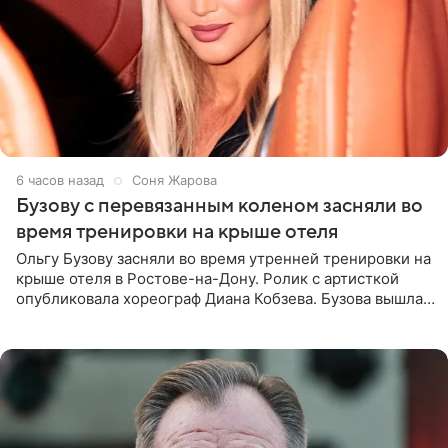
6 часов назад
Соня Жарова
Бузову с перевязанным коленом засняли во
время тренировки на крыше отеля
Ольгу Бузову засняли во время утренней тренировки на
крыше отеля в Ростове-на-Дону. Ролик с артисткой
опубликовала хореограф Диана Кобзева. Бузова вышла
на занятие спортом в 32-градусную жару ранним утром,