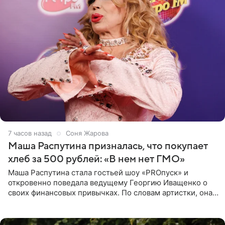
7 часов назад
Соня Жарова
Маша Распутина призналась, что покупает
хлеб за 500 рублей: «В нем нет ГМО»
Маша Распутина стала гостьей шоу «PROпуск» и
откровенно поведала ведущему Георгию Иващенко о
своих финансовых привычках. По словам артистки, она
давно перестала следить за тратами и может позволить
себе жить,