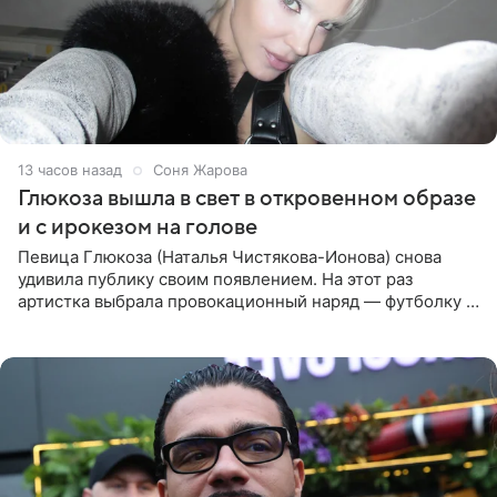
13 часов назад
Соня Жарова
Глюкоза вышла в свет в откровенном образе
и с ирокезом на голове
Певица Глюкоза (Наталья Чистякова-Ионова) снова
удивила публику своим появлением. На этот раз
артистка выбрала провокационный наряд — футболку с
принтом, имитирующим полуобнаженную грудь. Свой
образ Глюкоза