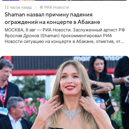
12 часов назад
© РИА Новости
Shaman назвал причину падения
ограждений на концерте в Абакане
МОСКВА, 9 авг — РИА Новости. Заслуженный артист РФ
Ярослав Дронов (Shaman) прокомментировал РИА
Новости ситуацию на концерте в Абакане, отметив, что
во время исполнения песни «Братья-славяне» он
обменивался