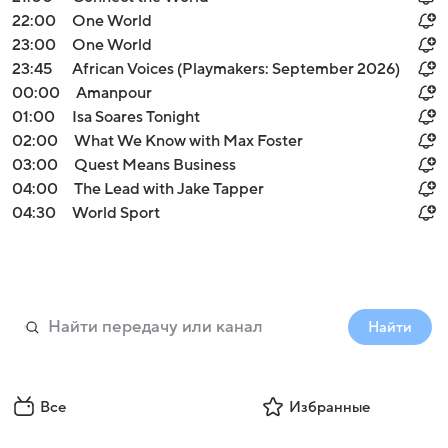
22:00
One World
23:00
One World
23:45
African Voices (Playmakers: September 2026)
00:00
Amanpour
01:00
Isa Soares Tonight
02:00
What We Know with Max Foster
03:00
Quest Means Business
04:00
The Lead with Jake Tapper
04:30
World Sport
Найти
Все
Избранные