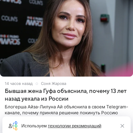
14 часов назад
Соня Жарова
Бывшая жена Гуфа объяснила, почему 13 лет
назад уехала из России
Блогерша Айза-Лилуна Ай объяснила в своем Telegram-
канале, почему приняла решение покинуть Россию
вместе с детьми 13 лет назад. Одной из ключевых
причин переезда на Бали стало желание оградить
Используем
технологии рекомендаций
старшего сына от