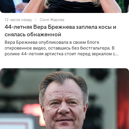
12 часов назад
Соня Жарова
44-летняя Вера Брежнева заплела косы и
снялась обнаженной
Вера Брежнева опубликовала в своем блоге
откровенное видео, оставшись без бюстгальтера. В
ролике 44-летняя артистка стоит перед зеркалом с
обнаженной грудью. Волосы певица собрала в косы и
надела головной убор.