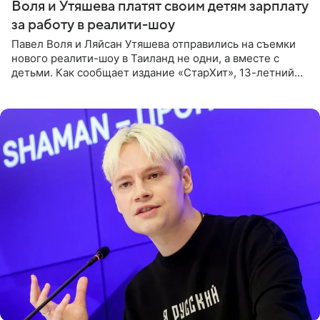
Воля и Утяшева платят своим детям зарплату
за работу в реалити-шоу
Павел Воля и Ляйсан Утяшева отправились на съемки
нового реалити-шоу в Таиланд не одни, а вместе с
детьми. Как сообщает издание «СтарХит», 13-летний
Роберт и 11-летняя София не просто сопровождают
родителей, а