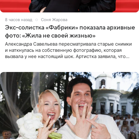
8 часов назад
Соня Жарова
Экс-солистка «Фабрики» показала архивные
фото: «Жила не своей жизнью»
Александра Савельева пересматривала старые снимки
и наткнулась на собственную фотографию, которая
вызвала у нее настоящий шок. Артистка заявила, что
пропасть между ее прошлым и нынешним обликом
огромна. При