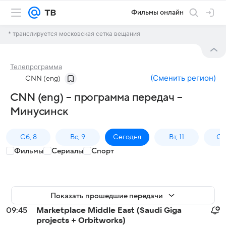
Фильмы онлайн
* транслируется московская сетка вещания
Телепрограмма
(
Сменить регион
)
CNN (eng)
CNN (eng) – программа передач –
Минусинск
Сб, 8
Вс, 9
Сегодня
Вт, 11
Ср,
Фильмы
Сериалы
Спорт
Показать прошедшие передачи
09:45
Marketplace Middle East (Saudi Giga
projects + Orbitworks)