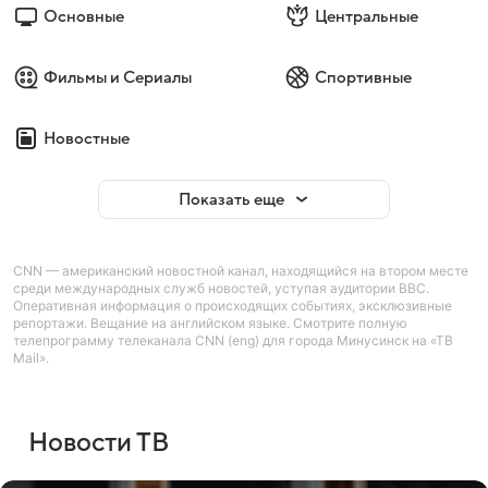
Основные
Центральные
Фильмы и Сериалы
Спортивные
Новостные
Показать еще
CNN — американский новостной канал, находящийся на втором месте
среди международных служб новостей, уступая аудитории BBC.
Оперативная информация о происходящих событиях, эксклюзивные
репортажи. Вещание на английском языке. Смотрите полную
телепрограмму телеканала CNN (eng) для города Минусинск на «ТВ
Mail».
Новости ТВ