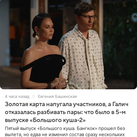
4 часа назад
Евгения Башинская
Золотая карта напугала участников, а Галич
отказалась разбивать пары: что было в 5-м
выпуске «Большого куша-2»
Пятый выпуск «Большого куша. Бангкок» прошел без
вылета, но едва не изменил состав сразу нескольких