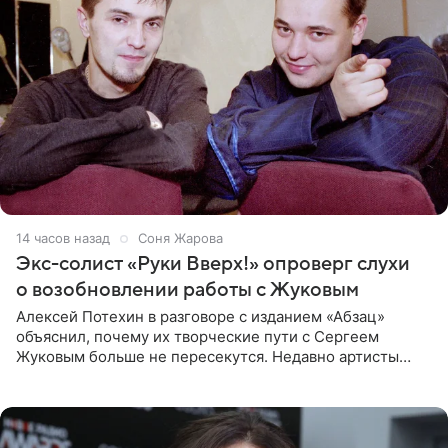
14 часов назад
Соня Жарова
Экс-солист «Руки Вверх!» опроверг слухи
о возобновлении работы с Жуковым
Алексей Потехин в разговоре с изданием «Абзац»
объяснил, почему их творческие пути с Сергеем
Жуковым больше не пересекутся. Недавно артисты
воссоединились на большом концерте «30 нам уже!»,
который прошел в