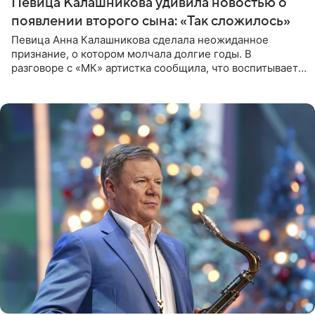
Певица Калашникова удивила новостью о
появлении второго сына: «Так сложилось»
Певица Анна Калашникова сделала неожиданное
признание, о котором молчала долгие годы. В
разговоре с «МК» артистка сообщила, что воспитывает
не одного, а сразу двух сыновей. «На самом деле я
всегда мечтала, что