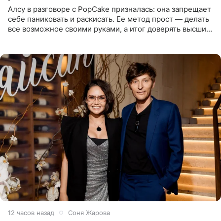
Алсу в разговоре с PopCake призналась: она запрещает
себе паниковать и раскисать. Ее метод прост — делать
все возможное своими руками, а итог доверять высшим
силам. Певица утверждает, что истерики и потеря
12 часов назад
Соня Жарова