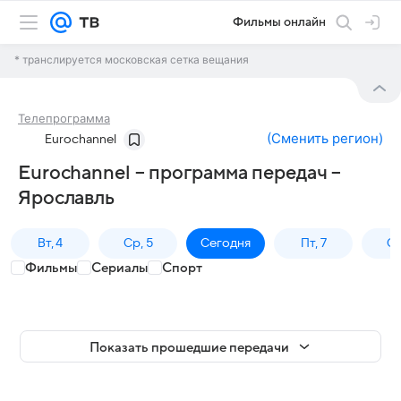
Фильмы онлайн
* транслируется московская сетка вещания
Телепрограмма
(
Сменить регион
)
Eurochannel
Eurochannel – программа передач –
Ярославль
Вт, 4
Ср, 5
Сегодня
Пт, 7
Сб
Фильмы
Сериалы
Спорт
Показать прошедшие передачи