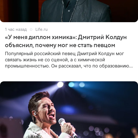
1 час назад
Life.ru
«У меня диплом химика»: Дмитрий Колдун
объяснил, почему мог не стать певцом
Популярный российский певец Дмитрий Колдун мог
связать жизнь не со сценой, а с химической
промышленностью. Он рассказал, что по образованию
является специалистом по полимерным материалам и
до начала музыкальной