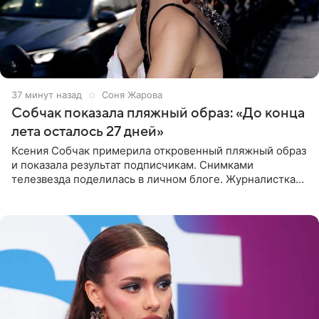
37 минут назад
Соня Жарова
Собчак показала пляжный образ: «До конца
лета осталось 27 дней»
Ксения Собчак примерила откровенный пляжный образ
и показала результат подписчикам. Снимками
телезвезда поделилась в личном блоге. Журналистка
сейчас отдыхает за рубежом. На свежем кадре Собчак
запечатлена в