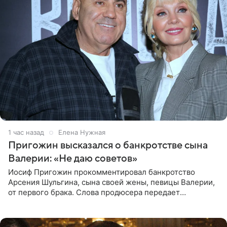
1 час назад
Елена Нужная
Пригожин высказался о банкротстве сына
Валерии: «Не даю советов»
Иосиф Пригожин прокомментировал банкротство
Арсения Шульгина, сына своей жены, певицы Валерии,
от первого брака. Слова продюсера передает
«СтарХит». Пригожин признался, что не лезет в дела
взрослых детей, и