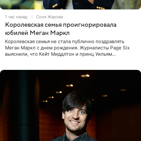
1 час назад
Соня Жарова
Королевская семья проигнорировала
юбилей Меган Маркл
Королевская семья не стала публично поздравлять
Меган Маркл с днем рождения. Журналисты Page Six
выяснили, что Кейт Миддлтон и принц Уильям
проигнорировали эту дату в своих соцсетях. По словам
экспертов,