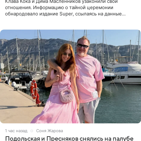
Клава Кока и Дима Масленников узаконили свои
отношения. Информацию о тайной церемонии
обнародовало издание Super, ссылаясь на данные
инсайдеров. Торжество прошло в узком кругу, без
присутствия широкой публики и
1 час назад
Соня Жарова
Подольская и Пресняков снялись на палубе