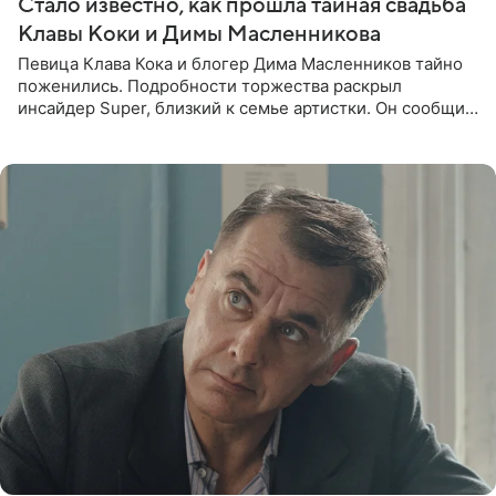
Стало известно, как прошла тайная свадьба
Клавы Коки и Димы Масленникова
Певица Клава Кока и блогер Дима Масленников тайно
поженились. Подробности торжества раскрыл
инсайдер Super, близкий к семье артистки. Он сообщил,
что отец невесты остался в полном восторге от
праздника.