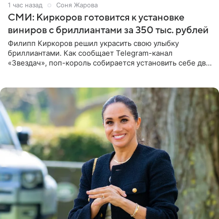
1 час назад
Соня Жарова
СМИ: Киркоров готовится к установке
виниров с бриллиантами за 350 тыс. рублей
Филипп Киркоров решил украсить свою улыбку
бриллиантами. Как сообщает Telegram-канал
«Звездач», поп-король собирается установить себе два
винира с драгоценной огранкой. Сумма, которую артист
готов выложить за