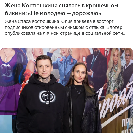
Жена Костюшкина снялась в крошечном
бикини: «Не молодею — дорожаю»
Жена Стаса Костюшкина Юлия привела в восторг
подписчиков откровенным снимком с отдыха. Блогер
опубликовала на личной странице в социальной сети
фото в ярком бикини, позируя на пирсе во время отпуска
в Турции,