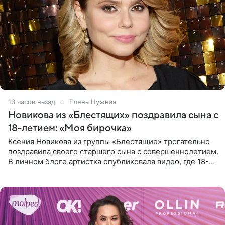
13 часов назад
Елена Нужная
Новикова из «Блестящих» поздравила сына с
18-летием: «Моя бирочка»
Ксения Новикова из группы «Блестящие» трогательно
поздравила своего старшего сына с совершеннолетием.
В личном блоге артистка опубликовала видео, где 18-
летний Мирон легко подхватил маму на руки и закружил
во