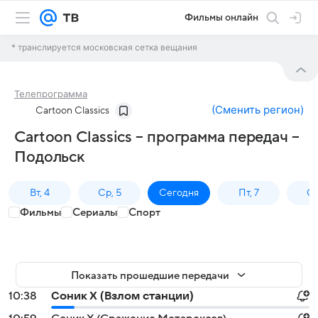
Фильмы онлайн
* транслируется московская сетка вещания
Телепрограмма
(
Сменить регион
)
Cartoon Classics
Cartoon Classics – программа передач –
Подольск
Вт, 4
Ср, 5
Сегодня
Пт, 7
Сб
Фильмы
Сериалы
Спорт
Показать прошедшие передачи
10:38
Соник Х (Взлом станции)