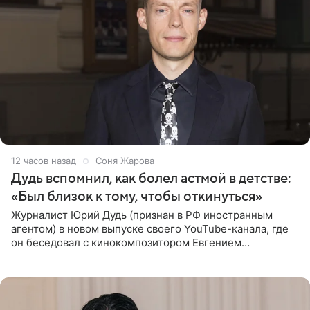
12 часов назад
Соня Жарова
Дудь вспомнил, как болел астмой в детстве:
«Был близок к тому, чтобы откинуться»
Журналист Юрий Дудь (признан в РФ иностранным
агентом) в новом выпуске своего YouTube-канала, где
он беседовал с кинокомпозитором Евгением
Гальпериным, поделился личной историей о борьбе с
бронхиальной астмой в