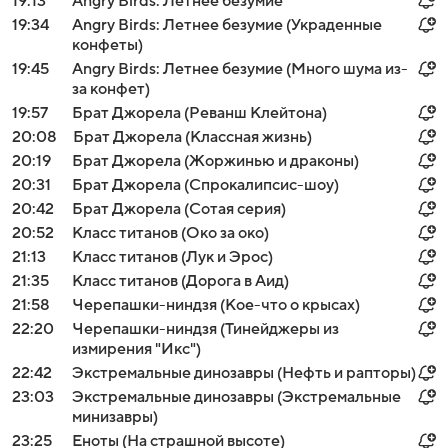
19:13
Angry Birds: Летнее безумие
19:34
Angry Birds: Летнее безумие (Украденные
конфеты)
19:45
Angry Birds: Летнее безумие (Много шума из-
за конфет)
19:57
Брат Джорела (Реванш Клейтона)
20:08
Брат Джорела (Классная жизнь)
20:19
Брат Джорела (Жоржинью и драконы)
20:31
Брат Джорела (Спрокалипсис-шоу)
20:42
Брат Джорела (Сотая серия)
20:52
Класс титанов (Око за око)
21:13
Класс титанов (Лук и Эрос)
21:35
Класс титанов (Дорога в Аид)
21:58
Черепашки-ниндзя (Кое-что о крысах)
22:20
Черепашки-ниндзя (Тинейджеры из
измирения "Икс")
22:42
Экстремальные динозавры (Нефть и рапторы)
23:03
Экстремальные динозавры (Экстремальные
минизавры)
23:25
Еноты (На страшной высоте)