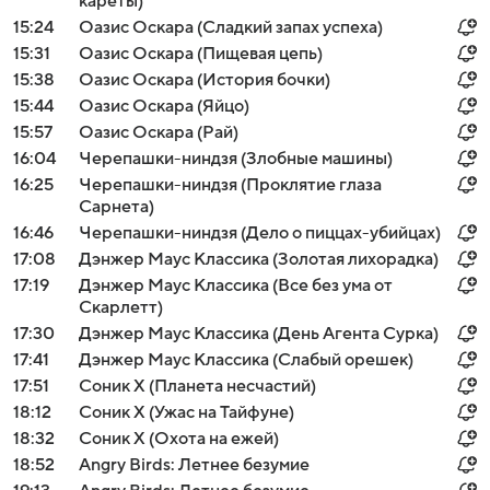
кареты)
15:24
Оазис Оскара (Сладкий запах успеха)
15:31
Оазис Оскара (Пищевая цепь)
15:38
Оазис Оскара (История бочки)
15:44
Оазис Оскара (Яйцо)
15:57
Оазис Оскара (Рай)
16:04
Черепашки-ниндзя (Злобные машины)
16:25
Черепашки-ниндзя (Проклятие глаза
Сарнета)
16:46
Черепашки-ниндзя (Дело о пиццах-убийцах)
17:08
Дэнжер Маус Классика (Золотая лихорадка)
17:19
Дэнжер Маус Классика (Все без ума от
Скарлетт)
17:30
Дэнжер Маус Классика (День Агента Сурка)
17:41
Дэнжер Маус Классика (Слабый орешек)
17:51
Соник Х (Планета несчастий)
18:12
Соник Х (Ужас на Тайфуне)
18:32
Соник Х (Охота на ежей)
18:52
Angry Birds: Летнее безумие