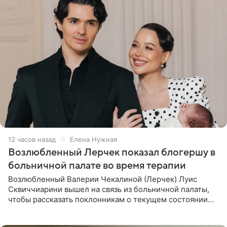
12 часов назад
Елена Нужная
Возлюбленный Лерчек показал блогершу в
больничной палате во время терапии
Возлюбленный Валерии Чекалиной (Лерчек) Луис
Сквиччиарини вышел на связь из больничной палаты,
чтобы рассказать поклонникам о текущем состоянии
блогерши. Он подтвердил, что основной курс
химиотерапии позади, но