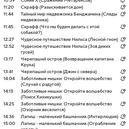
10:59
Соник Х (Сражение Метарексов)
11:20
Скрафф (Разыскивается дом)
11:44
Тайный мир медвежонка Бенджамина (Следы
медвежонка)
11:45
Скрафф (Что мы будем делать с этой
собакой?)
12:27
Чудесное путешествие Нильса (Лесной гном)
12:52
Чудесное путешествие Нильса (Зов диких
гусей)
13:17
Черепаший остров (Возвращение капитана
Крука)
13:41
Черепаший остров (Джин с севера)
14:04
Заботливые мишки: Откройте волшебство
(Случай с радугой)
14:15
Заботливые мишки: Откройте волшебство
(Поиск Хихикушки)
14:25
Заботливые мишки: Откройте волшебство
(Озорник веселится)
14:36
Лапиш - маленький башмачник (Интерлюдия)
15:00
Лапиш - маленький башмачник (Ограбление