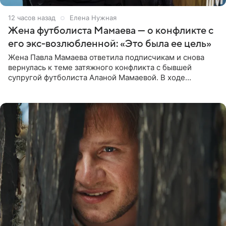
12 часов назад
Елена Нужная
Жена футболиста Мамаева — о конфликте с
его экс-возлюбленной: «Это была ее цель»
Жена Павла Мамаева ответила подписчикам и снова
вернулась к теме затяжного конфликта с бывшей
супругой футболиста Аланой Мамаевой. В ходе
общения с аудиторией один из пользователей
признался, что раньше судил о