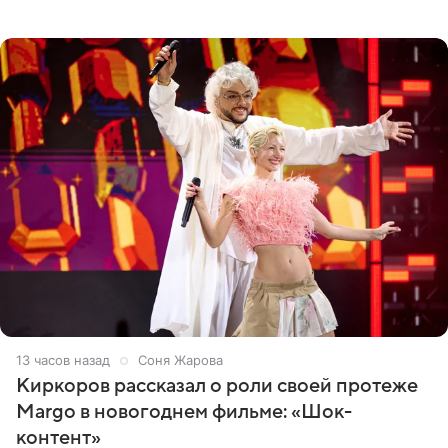
популярным рэпером 9mice (настоящее имя — Сергей
Дмитриев).
13 часов назад
Соня Жарова
Киркоров рассказал о роли своей протеже
Margo в новогоднем фильме: «Шок-
контент»