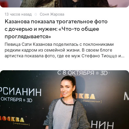
13 часов назад
Соня Жарова
Казанова показала трогательное фото
с дочерью и мужем: «Что-то общее
проглядывается»
Певица Сати Казанова поделилась с поклонниками
редким кадром из семейной жизни. В своем блоге
артистка показала фото, где ее муж Стефано Тиоццо и
их маленькая дочь спят рядом. На снимке отец и
малышка лежат в