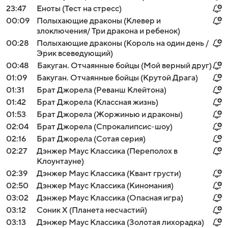
23:47
Еноты (Тест на стресс)
00:09
Полыхающие драконы (Клевер и
злоключения/ Три дракона и ребенок)
00:28
Полыхающие драконы (Король на один день /
Эрик всеведующий)
00:48
Бакуган. Отчаянные бойцы (Мой верный друг)
01:09
Бакуган. Отчаянные бойцы (Крутой Драга)
01:31
Брат Джорела (Реванш Клейтона)
01:42
Брат Джорела (Классная жизнь)
01:53
Брат Джорела (Жоржинью и драконы)
02:04
Брат Джорела (Спрокалипсис-шоу)
02:16
Брат Джорела (Сотая серия)
02:27
Дэнжер Маус Классика (Переполох в
Клоунтауне)
02:39
Дэнжер Маус Классика (Квант грусти)
02:50
Дэнжер Маус Классика (Киномания)
03:02
Дэнжер Маус Классика (Опасная игра)
03:12
Соник Х (Планета несчастий)
03:13
Дэнжер Маус Классика (Золотая лихорадка)