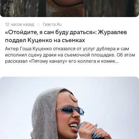
12 часов назад
Газета.Ru
«Отойдите, я сам буду драться»: Журавлев
поддел Куценко на съемках
Актер Гоша Куценко отказался от услуг дублера и сам
исполнил сцену драки на съемочной площадке. Об этом
рассказал «Пятому каналу» его коллега и комик
Дмитрий Журавлев. По словам артиста, когда Куценко