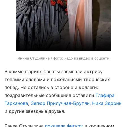
Янина Студилина / фото: кадр из видео в соцсети
В комментариях фанаты засыпали актрису
теплыми словами и пожеланиями творческих
побед. Не остались в стороне и коллеги:
поздравительные сообщения оставили
Глафира
Тарханова
,
Зепюр Прилучная-Брутян
,
Ника Здорик
и другие звездные друзья.
Ранее Студилина
показала фигуру
в крошечном