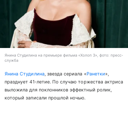
Янина Студилина на премьере фильма «Холоп 3», фото: пресс-
служба
Янина Студилина
, звезда сериала «
Ранетки
»,
празднует 41-летие. По случаю торжества актриса
выложила для поклонников эффектный ролик,
который записали прошлой ночью.