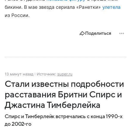
бикини. В мае звезда сериала «Ранетки»
улетела
из России.
Поделиться
13 минут назад
Источник:
super.ru
Стали известны подробности
расставания Бритни Спирс и
Джастина Тимберлейка
Спирс и Тимберлейк встречались с конца 1990‑х
до 2002-го