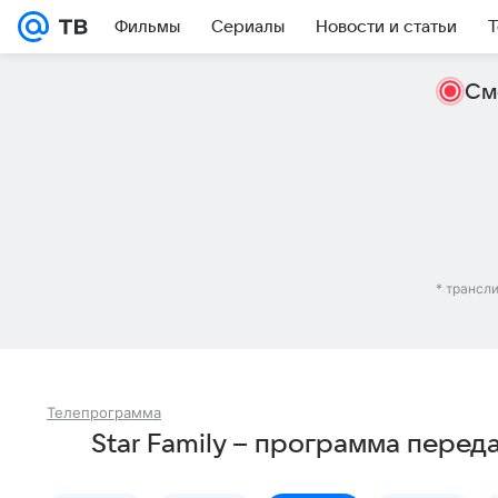
Фильмы
Сериалы
Новости и статьи
Т
См
* трансл
Телепрограмма
Star Family – программа перед