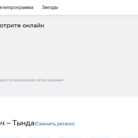
елепрограмма
Звезды
отрите онлайн
ируется московская сетка вещания
ач – Тында
(
Сменить регион
)