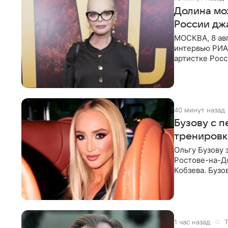
Долина мо
России дж
МОСКВА, 8 ав
интервью РИА
артистке Росс
первом в Рос
40 минут назад
Бузову с 
тренировк
Ольгу Бузову 
Ростове-на-До
Кобзева. Бузо
утром,
1 час назад