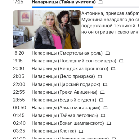
17:25
Напарницы (Тайна учителя)
Антонина, приехав забра
Мужчина незадолго до с
подержанной техникой. 
но он отрицает свою вин
18:20
Напарницы (Смертельная роль)
19:15
Напарницы (Последний сон офицера)
20:10
Напарницы (Вещдок из прошлого)
21:05
Напарницы (Дело призрака)
22:00
Напарницы (Царский подарок)
22:55
Напарницы (Грехи Авиценны)
23:55
Напарницы (Бедный студент)
00:50
Напарницы (Алмаз магараджи)
01:45
Напарницы (Тайная летопись)
02:40
Напарницы (Бокал шампанского)
03:35
Напарницы (Клетка)
04:30
Напарницы (Нехорошая квартира)