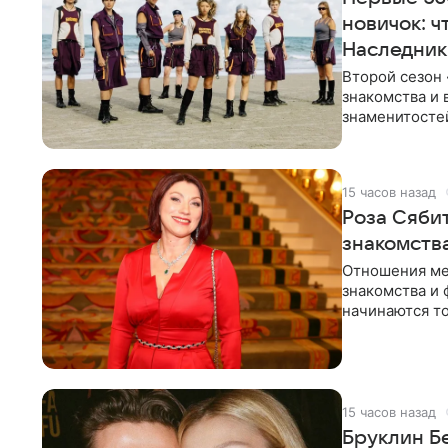
новичок: ч
Наследник
Второй сезон 
знакомства и 
знаменитостей
несколько дне
15 часов назад
Роза Сябит
знакомств
Отношения ме
знакомства и 
начинаются то
многого,
15 часов назад
Бруклин Б