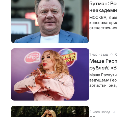
Бутман: Р
неакадеми
МОСКВА, 8 авг
консерватори
отечественной
исполнителей
1 час назад
Маша Распу
рублей: «
Маша Распути
ведущему Гео
артистки, она
себе жить,
2 часа назад