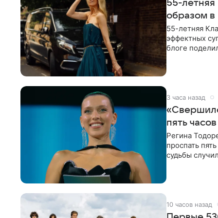
55-летняя
образом в
55-летняя Кла
эффектных су
блоге поделил
роли гостьи,
3 часа назад
«Свершило
пять часов
Регина Тодоре
проспать пять
судьбы случил
ребенком. Ар
10 часов назад
Первые 53