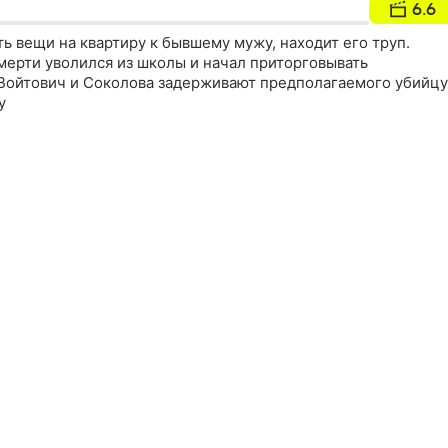
6.6
ть вещи на квартиру к бывшему мужу, находит его труп.
мерти уволился из школы и начал приторговывать
Войтович и Соколова задерживают предполагаемого убийцу
у