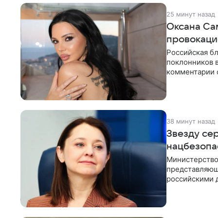
25 минут назад
Оксана Са
провокаци
Российская б
поклонников 
комментарии о
компании Met
38 минут назад
Звезду се
нацбезопа
Министерство
представляющ
российскими 
Рубцова, изве