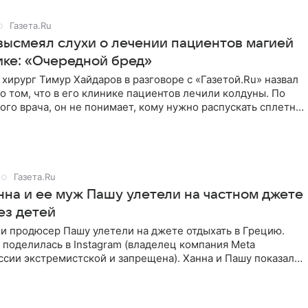
Газета.Ru
высмеял слухи о лечении пациентов магией
ике: «Очередной бред»
хирург Тимур Хайдаров в разговоре с «Газетой.Ru» назвал
о том, что в его клинике пациентов лечили колдуны. По
ого врача, он не понимает, кому нужно распускать сплетни
Газета.Ru
нна и ее муж Пашу улетели на частном джете
ез детей
и продюсер Пашу улетели на джете отдыхать в Грецию.
поделилась в Instagram (владелец компания Meta
ссии экстремистской и запрещена). Ханна и Пашу показали
в,