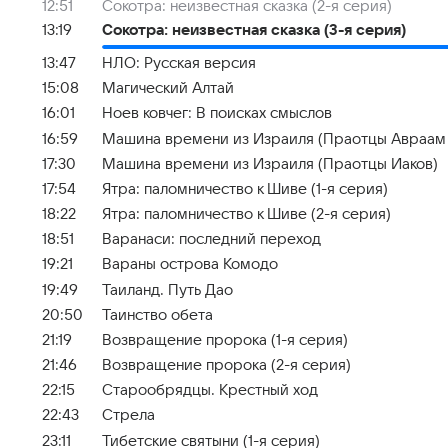
12:51
Сокотра: неизвестная сказка (2-я серия)
13:19
Сокотра: неизвестная сказка (3-я серия)
13:47
НЛО: Русская версия
15:08
Магический Алтай
16:01
Ноев ковчег: В поисках смыслов
16:59
Машина времени из Израиля (Праотцы Авраам 
17:30
Машина времени из Израиля (Праотцы Иаков)
17:54
Ятра: паломничество к Шиве (1-я серия)
18:22
Ятра: паломничество к Шиве (2-я серия)
18:51
Варанаси: последний переход
19:21
Вараны острова Комодо
19:49
Таиланд. Путь Дао
20:50
Таинство обета
21:19
Возвращение пророка (1-я серия)
21:46
Возвращение пророка (2-я серия)
22:15
Старообрядцы. Крестный ход
22:43
Стрела
23:11
Тибетские святыни (1-я серия)