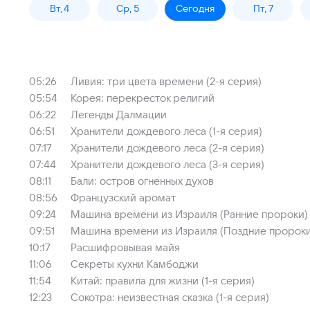
Вт, 4
Ср, 5
Сегодня
Пт, 7
05:26
Ливия: три цвета времени (2-я серия)
05:54
Корея: перекресток религий
06:22
Легенды Далмации
06:51
Хранители дождевого леса (1-я серия)
07:17
Хранители дождевого леса (2-я серия)
07:44
Хранители дождевого леса (3-я серия)
08:11
Бали: остров огненных духов
08:56
Французский аромат
09:24
Машина времени из Израиля (Ранние пророки)
09:51
Машина времени из Израиля (Поздние пророки
10:17
Расшифровывая майя
11:06
Секреты кухни Камбоджи
11:54
Китай: правила для жизни (1-я серия)
12:23
Сокотра: неизвестная сказка (1-я серия)