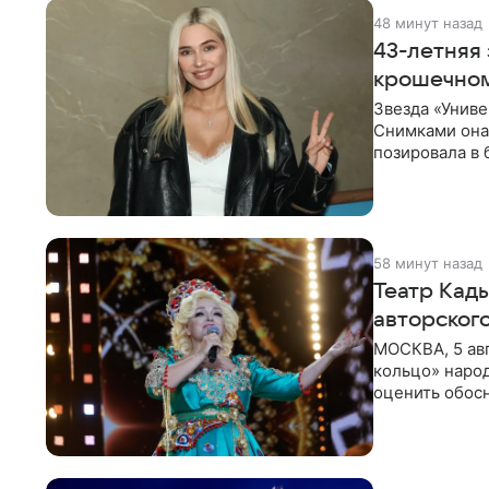
48 минут назад
43-летняя 
крошечном
Звезда «Униве
Снимками она 
позировала в
Рудова
58 минут назад
Театр Кады
авторског
МОСКВА, 5 ав
кольцо» наро
оценить обос
по поводу