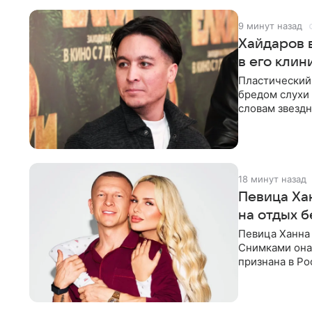
9 минут назад
Хайдаров 
в его клин
Пластический 
бредом слухи 
словам звездн
о
18 минут назад
Певица Ха
на отдых б
Певица Ханна 
Снимками она 
признана в Ро
серию снимко