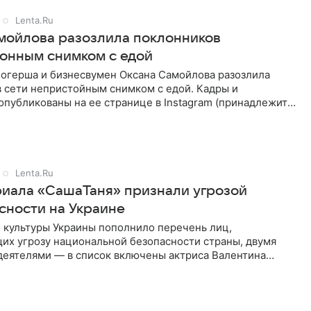
Lenta.Ru
мойлова разозлила поклонников
онным снимком с едой
логерша и бизнесвумен Оксана Самойлова разозлила
в сети непристойным снимком с едой. Кадры и
публикованы на ее странице в Instagram (принадлежит
a, признанной
Lenta.Ru
риала «СашаТаня» признали угрозой
сности на Украине
 культуры Украины пополнило перечень лиц,
их угрозу национальной безопасности страны, двумя
деятелями — в список включены актриса Валентина
стная зрителям по