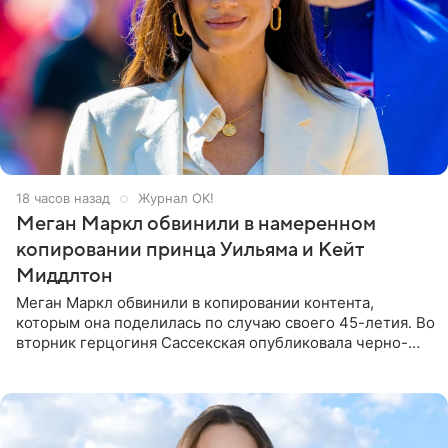
18 часов назад
Журнал OK!
Меган Маркл обвинили в намеренном
копировании принца Уильяма и Кейт
Миддлтон
Меган Маркл обвинили в копировании контента,
которым она поделилась по случаю своего 45-летия. Во
вторник герцогиня Сассекская опубликовала черно-
белую фотографию, на которой она прыгает в бассейн с
воздушными