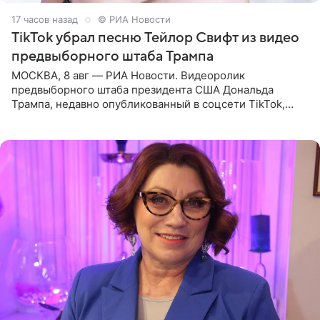
17 часов назад
© РИА Новости
TikTok убрал песню Тейлор Свифт из видео
предвыборного штаба Трампа
МОСКВА, 8 авг — РИА Новости. Видеоролик
предвыборного штаба президента США Дональда
Трампа, недавно опубликованный в соцсети TikTok,
остался без звуковой дорожки в виде песни August
(«Август») американской