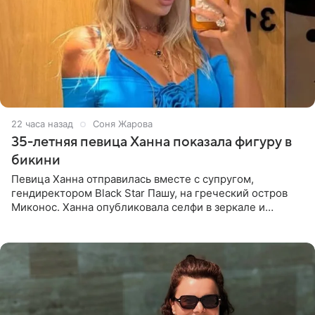
22 часа назад
Соня Жарова
35-летняя певица Ханна показала фигуру в
бикини
Певица Ханна отправилась вместе с супругом,
гендиректором Black Star Пашу, на греческий остров
Миконос. Ханна опубликовала селфи в зеркале и
призналась, что сейчас особенно довольна собой. По
словам певицы, она