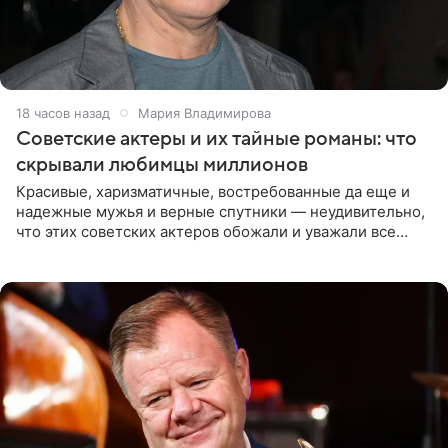
18 часов назад
Мария Владимирова
Советские актеры и их тайные романы: что
скрывали любимцы миллионов
Красивые, харизматичные, востребованные да еще и
надежные мужья и верные спутники — неудивительно,
что этих советских актеров обожали и уважали все
женщины большой страны, и наверняка не раз ставили
их в