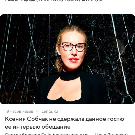
великолепной певицей и рассказал о желании сделать с
ней новую совместную
19 часов назад
Lenta.Ru
Ксения Собчак не сдержала данное гостю
ее интервью обещание
Сестра блогера Exile (настоящее имя — Илья Яцкевич)