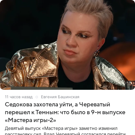
11 часов назад
Евгения Башинская
Седокова захотела уйти, а Череватый
перешел к Темным: что было в 9-м выпуске
«Мастера игры-2»
Девятый выпуск «Мастера игры» заметно изменил
расстановку сил. Влад Череватый согласился перейти