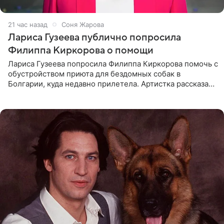
21 час назад
Соня Жарова
Лариса Гузеева публично попросила
Филиппа Киркорова о помощи
Лариса Гузеева попросила Филиппа Киркорова помочь с
обустройством приюта для бездомных собак в
Болгарии, куда недавно прилетела. Артистка рассказала
о местных волонтерах, которые временно забирают
животных к