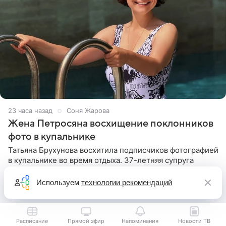
23 часа назад
Соня Жарова
Жена Петросяна восхищение поклонников
фото в купальнике
Татьяна Брухунова восхитила подписчиков фотографией
в купальнике во время отдыха. 37-летняя супруга
Евгения Петросяна опубликовала в соцсетях снимок, на
котором позирует у бассейна в белоснежном монокини
Используем
технологии рекомендаций
с
Расписание
Прямой эфир
Напоминания
Новости ТВ