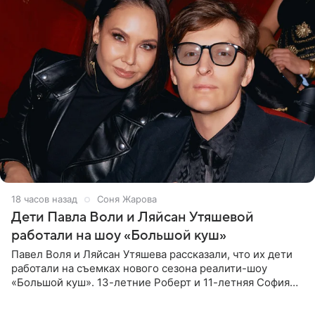
18 часов назад
Соня Жарова
Дети Павла Воли и Ляйсан Утяшевой
работали на шоу «Большой куш»
Павел Воля и Ляйсан Утяшева рассказали, что их дети
работали на съемках нового сезона реалити-шоу
«Большой куш». 13-летние Роберт и 11-летняя София
отправились вместе с родителями в Таиланд и успели
поработать