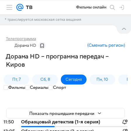
Фильмы онлайн
* транслируется московская сетка вещания
Телепрограмма
(
Сменить регион
)
Дорама HD
Дорама HD – программа передач –
Киров
Пт, 7
Сб, 8
Сегодня
Пн, 10
Вт,
Фильмы
Сериалы
Спорт
Показать прошедшие передачи
11:50
Образцовый детектив (1-я серия)