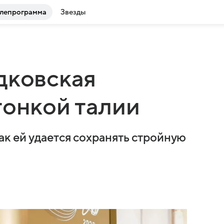
лепрограмма
Звезды
дковская
тонкой талии
к ей удается сохранять стройную