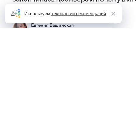
обзоре ТВ Mail
Используем
технологии рекомендаций
Евгения Башинская
Автор Кино Mail