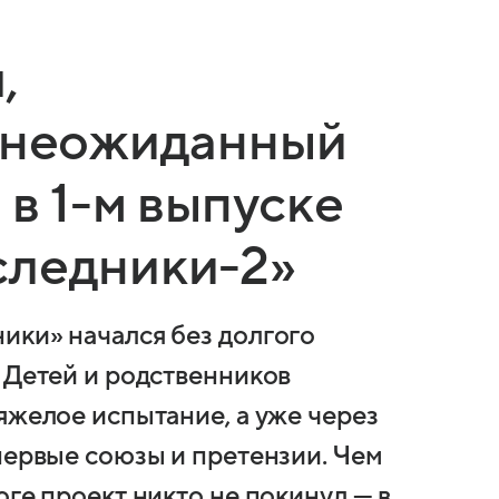
,
и неожиданный
 в 1-м выпуске
следники-2»
ики» начался без долгого
 Детей и родственников
яжелое испытание, а уже через
первые союзы и претензии. Чем
оге проект никто не покинул — в