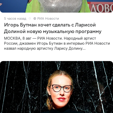
5 часов назад
© РИА Новости
Игорь Бутман хочет сделать с Ларисой
Долиной новую музыкальную программу
МОСКВА, 8 авг — РИА Новости. Народный артист
России, джазмен Игорь Бутман в интервью РИА Новости
назвал народную артистку Ларису Долину
великолепной певицей и рассказал о желании сделать с
ней новую совместную