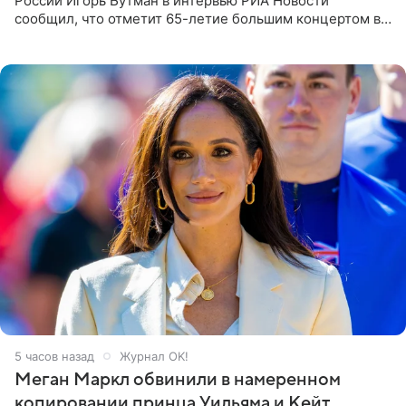
России Игорь Бутман в интервью РИА Новости
сообщил, что отметит 65-летие большим концертом в
Кремлевском дворце, а вместе с ним на сцену выйдут
его друзья —
5 часов назад
Журнал OK!
Меган Маркл обвинили в намеренном
копировании принца Уильяма и Кейт