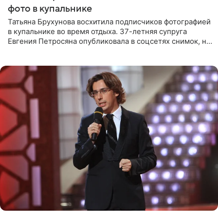
фото в купальнике
Татьяна Брухунова восхитила подписчиков фотографией
в купальнике во время отдыха. 37-летняя супруга
Евгения Петросяна опубликовала в соцсетях снимок, на
котором позирует у бассейна в белоснежном монокини
с