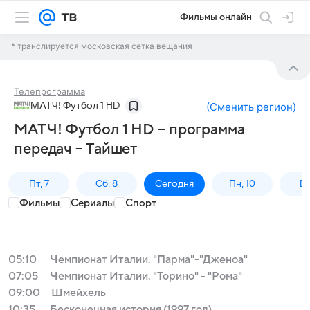
Фильмы онлайн
* транслируется московская сетка вещания
Телепрограмма
МАТЧ! Футбол 1 HD
(
Сменить регион
)
МАТЧ! Футбол 1 HD – программа
передач – Тайшет
Пт, 7
Сб, 8
Сегодня
Пн, 10
Вт,
Фильмы
Сериалы
Спорт
05:10
Чемпионат Италии. "Парма"-"Дженоа"
07:05
Чемпионат Италии. "Торино" - "Рома"
09:00
Шмейхель
10:35
Бесконечная история (1997 год)