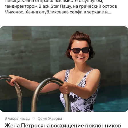
Певица Ханна отправилась вместе с супругом,
гендиректором Black Star Пашу, на греческий остров
Миконос. Ханна опубликовала селфи в зеркале и
призналась, что сейчас особенно довольна собой. По
словам певицы, она
9 часов назад
Соня Жарова
Жена Петросяна восхищение поклонников