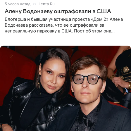
5 часов назад
Lenta.Ru
Алену Водонаеву оштрафовали в США
Блогерша и бывшая участница проекта «Дом 2» Алена
Водонаева рассказала, что ее оштрафовали за
неправильную парковку в США. Пост об этом она
опубликовала в своем Telegram-канале. Она заявила,
что во время отдыха