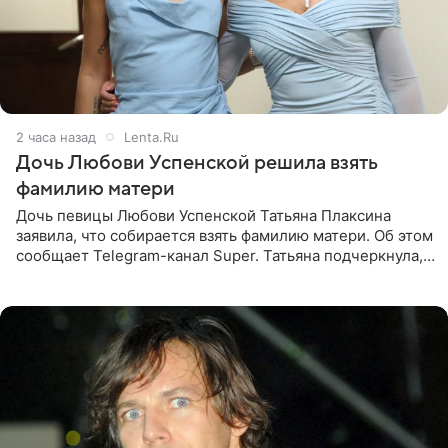
2 часа назад
Lenta.Ru
Дочь Любови Успенской решила взять
фамилию матери
Дочь певицы Любови Успенской Татьяна Плаксина
заявила, что собирается взять фамилию матери. Об этом
сообщает Telegram-канал Super. Татьяна подчеркнула,
что приняла решение о смене фамилии, поскольку
именно от