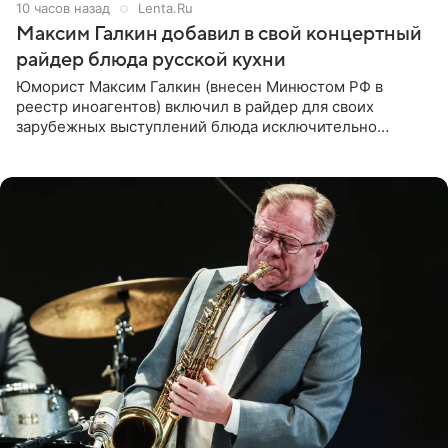
10 часов назад
Lenta.Ru
Максим Галкин добавил в свой концертный
райдер блюда русской кухни
Юморист Максим Галкин (внесен Минюстом РФ в
реестр иноагентов) включил в райдер для своих
зарубежных выступлений блюда исключительно
русской кухни. Об этом сообщает РИА Новости.
Согласно документу, в гримерную