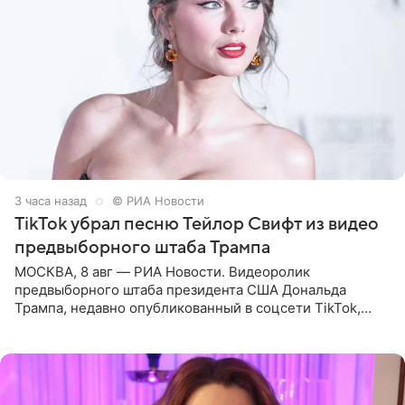
3 часа назад
© РИА Новости
TikTok убрал песню Тейлор Свифт из видео
предвыборного штаба Трампа
МОСКВА, 8 авг — РИА Новости. Видеоролик
предвыборного штаба президента США Дональда
Трампа, недавно опубликованный в соцсети TikTok,
остался без звуковой дорожки в виде песни August
(«Август») американской