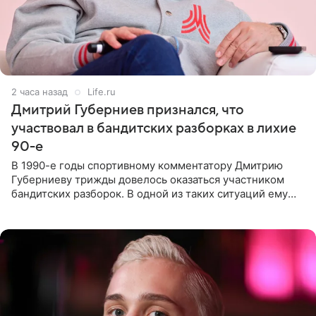
2 часа назад
Life.ru
Дмитрий Губерниев признался, что
участвовал в бандитских разборках в лихие
90-е
В 1990-е годы спортивному комментатору Дмитрию
Губерниеву трижды довелось оказаться участником
бандитских разборок. В одной из таких ситуаций ему
выдали тяжелый предмет и приказали вступить в драку,
однако он