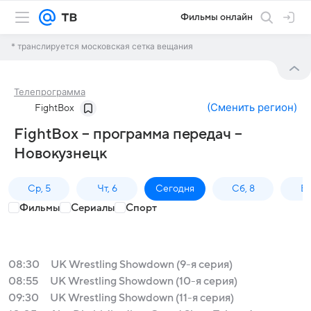
Фильмы онлайн
* транслируется московская сетка вещания
Телепрограмма
(
Сменить регион
)
FightBox
FightBox – программа передач –
Новокузнецк
Ср, 5
Чт, 6
Сегодня
Сб, 8
Вс
Фильмы
Сериалы
Спорт
08:30
UK Wrestling Showdown (9-я серия)
08:55
UK Wrestling Showdown (10-я серия)
09:30
UK Wrestling Showdown (11-я серия)