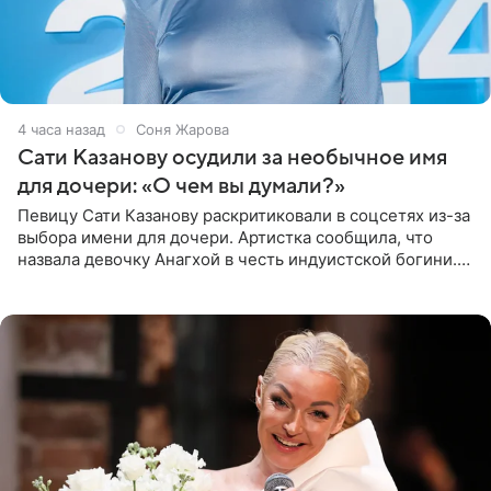
4 часа назад
Соня Жарова
Сати Казанову осудили за необычное имя
для дочери: «О чем вы думали?»
Певицу Сати Казанову раскритиковали в соцсетях из-за
выбора имени для дочери. Артистка сообщила, что
назвала девочку Анагхой в честь индуистской богини.
При этом исполнительница скрывала это имя от
поклонников