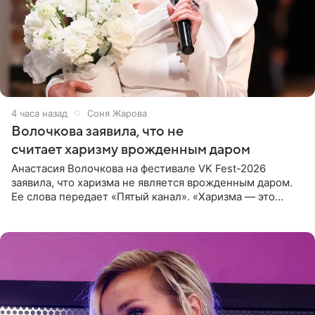
4 часа назад
Соня Жарова
Волочкова заявила, что не
считает харизму врожденным даром
Анастасия Волочкова на фестивале VK Fest-2026
заявила, что харизма не является врожденным даром.
Ее слова передает «Пятый канал». «Харизма — это
отчасти все-таки приобретенное качество, а не
врожденное, потому