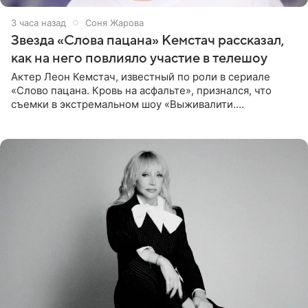
3 часа назад
Соня Жарова
Звезда «Слова пацана» Кемстач рассказал,
как на него повлияло участие в телешоу
Актер Леон Кемстач, известный по роли в сериале
«Слово пацана. Кровь на асфальте», признался, что
съемки в экстремальном шоу «Выживалити.
Наследники» кардинально повлияли на его образ жизни.
Подробностями он