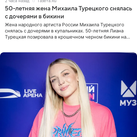
2 часа назад
Газета.Ru
50-летняя жена Михаила Турецкого снялась
с дочерями в бикини
Жена народного артиста России Михаила Турецкого
снялась с дочерями в купальниках. 50-летняя Лиана
Турецкая позировала в крошечном черном бикини на
пляже в Италии. Ее старшая дочь Сарина для отдыха
выбрала бандо