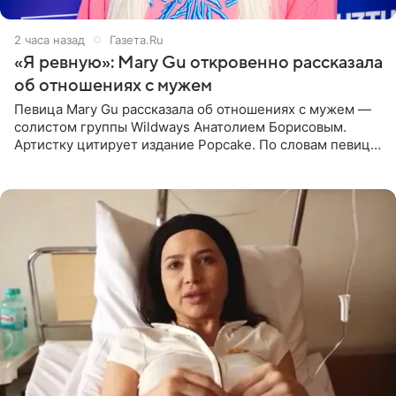
2 часа назад
Газета.Ru
«Я ревную»: Mary Gu откровенно рассказала
об отношениях с мужем
Певица Mary Gu рассказала об отношениях с мужем —
солистом группы Wildways Анатолием Борисовым.
Артистку цитирует издание Popcake. По словам певицы,
залог любви — это принять недостатки другого
человека. Также