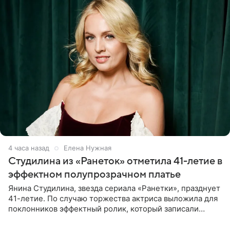
4 часа назад
Елена Нужная
Студилина из «Ранеток» отметила 41-летие в
эффектном полупрозрачном платье
Янина Студилина, звезда сериала «Ранетки», празднует
41-летие. По случаю торжества актриса выложила для
поклонников эффектный ролик, который записали
прошлой ночью. В кадре артистка предстала в
вечернем