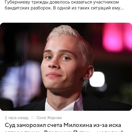
Губерниеву трижды довелось оказаться участником
бандитских разборок. В одной из таких ситуаций ему
выдали тяжелый предмет и приказали вступить в драку,
однако он
2 часа назад
Соня Жарова
Суд заморозил счета Милохина из-за иска