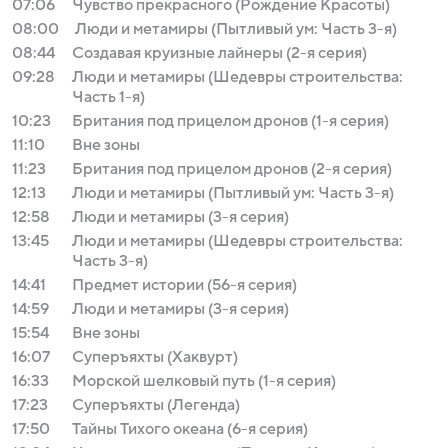
07:06
Чувство прекрасного (Рождение Красоты)
08:00
Люди и метамиры (Пытливый ум: Часть 3-я)
08:44
Создавая круизные лайнеры (2-я серия)
09:28
Люди и метамиры (Шедевры строительства:
Часть 1-я)
10:23
Британия под прицелом дронов (1-я серия)
11:10
Вне зоны
11:23
Британия под прицелом дронов (2-я серия)
12:13
Люди и метамиры (Пытливый ум: Часть 3-я)
12:58
Люди и метамиры (3-я серия)
13:45
Люди и метамиры (Шедевры строительства:
Часть 3-я)
14:41
Предмет истории (56-я серия)
14:59
Люди и метамиры (3-я серия)
15:54
Вне зоны
16:07
Суперъяхты (Хаквурт)
16:33
Морской шелковый путь (1-я серия)
17:23
Суперъяхты (Легенда)
17:50
Тайны Тихого океана (6-я серия)