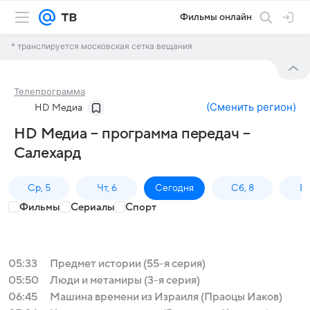
Фильмы онлайн
* транслируется московская сетка вещания
Телепрограмма
(
Сменить регион
)
HD Медиа
HD Медиа – программа передач –
Салехард
Ср, 5
Чт, 6
Сегодня
Сб, 8
Вс
Фильмы
Сериалы
Спорт
05:33
Предмет истории (55-я серия)
05:50
Люди и метамиры (3-я серия)
06:45
Машина времени из Израиля (Праоцы Иаков)