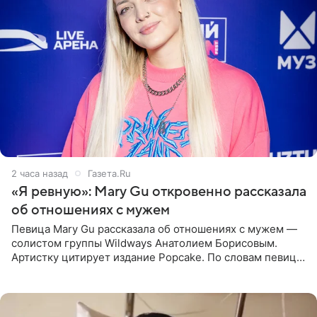
2 часа назад
Газета.Ru
«Я ревную»: Mary Gu откровенно рассказала
об отношениях с мужем
Певица Mary Gu рассказала об отношениях с мужем —
солистом группы Wildways Анатолием Борисовым.
Артистку цитирует издание Popcake. По словам певицы,
залог любви — это принять недостатки другого
человека. Также