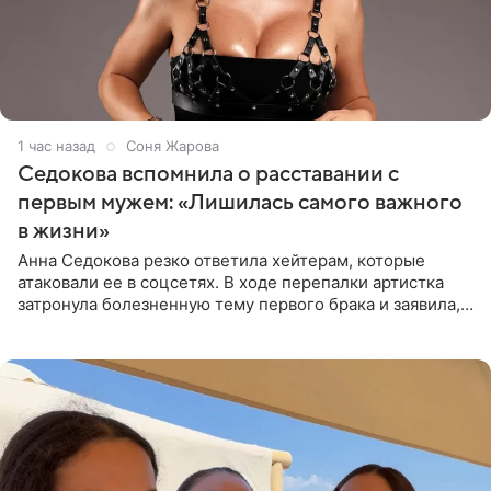
1 час назад
Соня Жарова
Седокова вспомнила о расставании с
первым мужем: «Лишилась самого важного
в жизни»
Анна Седокова резко ответила хейтерам, которые
атаковали ее в соцсетях. В ходе перепалки артистка
затронула болезненную тему первого брака и заявила,
что чужие судьбы — не ее зона ответственности. От
Валентина