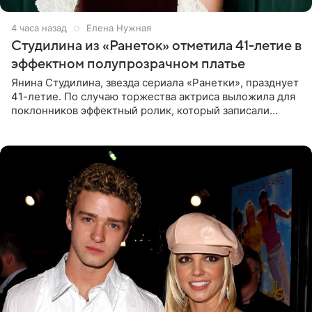
4 часа назад
Елена Нужная
Студилина из «Ранеток» отметила 41-летие в
эффектном полупрозрачном платье
Янина Студилина, звезда сериала «Ранетки», празднует
41-летие. По случаю торжества актриса выложила для
поклонников эффектный ролик, который записали
прошлой ночью. В кадре артистка предстала в
вечернем