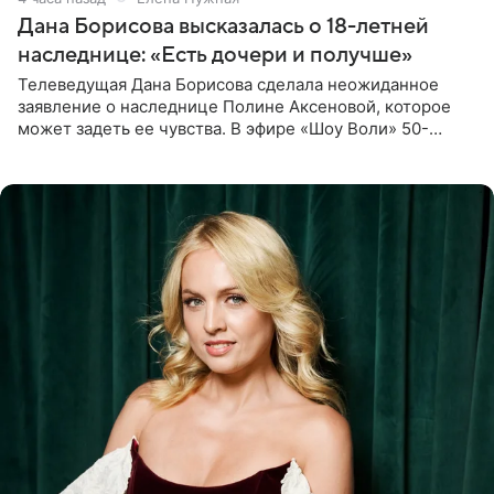
Дана Борисова высказалась о 18-летней
наследнице: «Есть дочери и получше»
Телеведущая Дана Борисова сделала неожиданное
заявление о наследнице Полине Аксеновой, которое
может задеть ее чувства. В эфире «Шоу Воли» 50-
летняя знаменитость откровенно призналась, что не
считает свою дочь