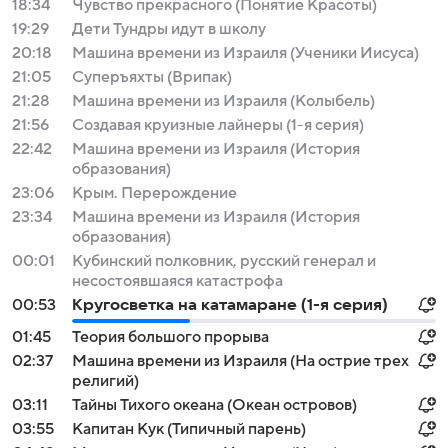
18:34
Чувство прекрасного (Понятие Красоты)
19:29
Дети Тундры идут в школу
20:18
Машина времени из Израиля (Ученики Иисуса)
21:05
Суперъяхты (Врипак)
21:28
Машина времени из Израиля (Колыбель)
21:56
Создавая круизные лайнеры (1-я серия)
22:42
Машина времени из Израиля (История
образования)
23:06
Крым. Перерождение
23:34
Машина времени из Израиля (История
образования)
00:01
Кубинский полковник, русский генерал и
несостоявшаяся катастрофа
00:53
Кругосветка на катамаране (1-я серия)
01:45
Теория большого прорыва
02:37
Машина времени из Израиля (На острие трех
религий)
03:11
Тайны Тихого океана (Океан островов)
03:55
Капитан Кук (Типичный парень)