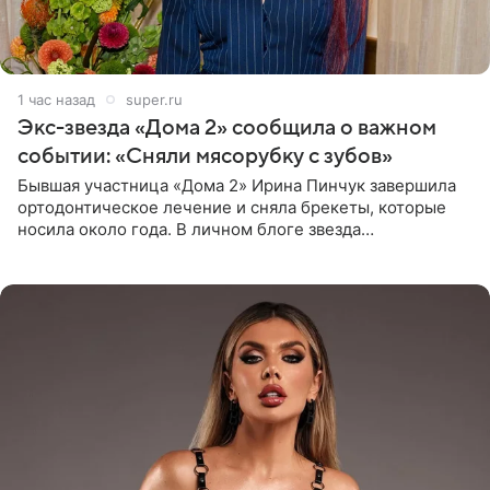
1 час назад
super.ru
Экс-звезда «Дома 2» сообщила о важном
событии: «Сняли мясорубку с зубов»
Бывшая участница «Дома 2» Ирина Пинчук завершила
ортодонтическое лечение и сняла брекеты, которые
носила около года. В личном блоге звезда
опубликовала видео из кабинета стоматолога, где
показала процесс снятия