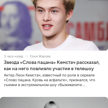
3 часа назад
Соня Жарова
Звезда «Слова пацана» Кемстач рассказал,
как на него повлияло участие в телешоу
Актер Леон Кемстач, известный по роли в сериале
«Слово пацана. Кровь на асфальте», признался, что
съемки в экстремальном шоу «Выживалити.
Наследники» кардинально повлияли на его образ жизни.
Подробностями он