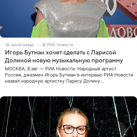
18 часов назад
© РИА Новости
Игорь Бутман хочет сделать с Ларисой
Долиной новую музыкальную программу
МОСКВА, 8 авг — РИА Новости. Народный артист
России, джазмен Игорь Бутман в интервью РИА Новости
назвал народную артистку Ларису Долину
великолепной певицей и рассказал о желании сделать с
ней новую совместную