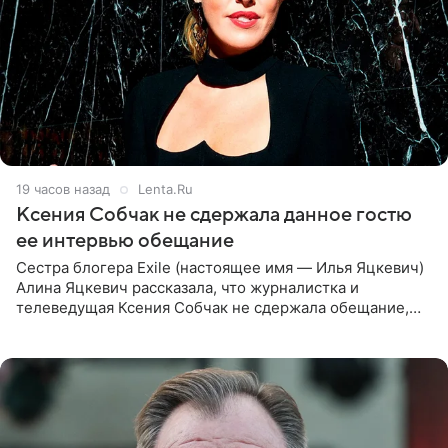
19 часов назад
Lenta.Ru
Ксения Собчак не сдержала данное гостю
ее интервью обещание
Сестра блогера Exile (настоящее имя — Илья Яцкевич)
Алина Яцкевич рассказала, что журналистка и
телеведущая Ксения Собчак не сдержала обещание,
которое дала ему во время интервью с ним. Об этом она
заявила в