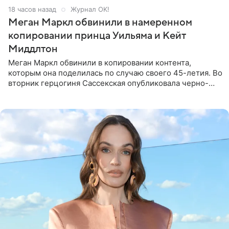
18 часов назад
Журнал OK!
Меган Маркл обвинили в намеренном
копировании принца Уильяма и Кейт
Миддлтон
Меган Маркл обвинили в копировании контента,
которым она поделилась по случаю своего 45-летия. Во
вторник герцогиня Сассекская опубликовала черно-
белую фотографию, на которой она прыгает в бассейн с
воздушными