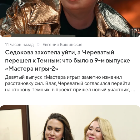
11 часов назад
Евгения Башинская
Седокова захотела уйти, а Череватый
перешел к Темным: что было в 9-м выпуске
«Мастера игры-2»
Девятый выпуск «Мастера игры» заметно изменил
расстановку сил. Влад Череватый согласился перейти
на сторону Темных, в проект пришел новый участник, а
Курбан Омаров и Анна Седокова оказались под таким
давлением.