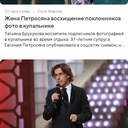
22 часа назад
Соня Жарова
Жена Петросяна восхищение поклонников
фото в купальнике
Татьяна Брухунова восхитила подписчиков фотографией
в купальнике во время отдыха. 37-летняя супруга
Евгения Петросяна опубликовала в соцсетях снимок, на
котором позирует у бассейна в белоснежном монокини
с