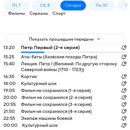
Пт, 7
Сб, 8
Сегодня
Пн, 10
Вт,
Фильмы
Сериалы
Спорт
Показать прошедшие передачи
13:20
Петр Первый (2-я серия)
15:25
Аты-баты (Азовские походы Петра)
15:40
Лекция. Петр I (Великий: По другую сторону
Северной войны (1710 - 1723))
16:35
Кортик
18:00
Культурный шок
19:05
Фильм не сохранился (1-я серия)
20:00
Фильм не сохранился (2-я серия)
20:55
Фильм не сохранился (3-я серия)
21:50
Фильм не сохранился (4-я серия)
22:55
Экипаж машины боевой
00:00
Культурный шок