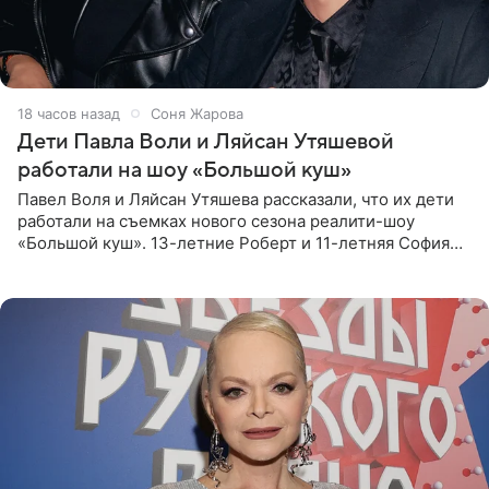
18 часов назад
Соня Жарова
Дети Павла Воли и Ляйсан Утяшевой
работали на шоу «Большой куш»
Павел Воля и Ляйсан Утяшева рассказали, что их дети
работали на съемках нового сезона реалити-шоу
«Большой куш». 13-летние Роберт и 11-летняя София
отправились вместе с родителями в Таиланд и успели
поработать