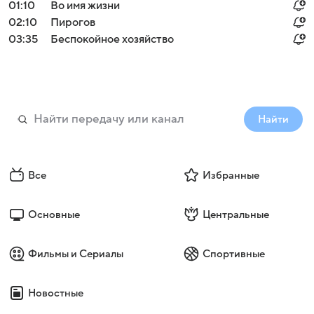
01:10
Во имя жизни
02:10
Пирогов
03:35
Беспокойное хозяйство
Найти
Все
Избранные
Войти
Регистрация
Основные
Центральные
Фильмы и Сериалы
Спортивные
Новостные