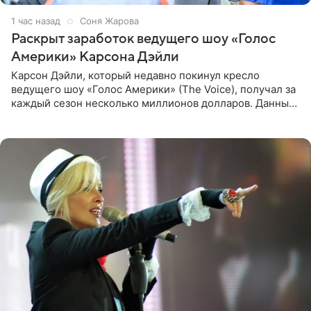
1 час назад
Соня Жарова
Раскрыт заработок ведущего шоу «Голос
Америки» Карсона Дэйли
Карсон Дэйли, который недавно покинул кресло
ведущего шоу «Голос Америки» (The Voice), получал за
каждый сезон несколько миллионов долларов. Данные
о его доходах раскрыл инсайдер из съемочной команды
проекта в