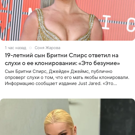
1 час назад
Соня Жарова
19-летний сын Бритни Спирс ответил на
слухи о ее клонировании: «Это безумие»
Сын Бритни Спирс, Джейден Джеймс, публично
опроверг слухи о том, что его мать якобы клонировали.
Информацию сообщает издание Just Jared. «Это
заставляет меня понять, что многое в СМИ
преувеличено и фальшиво.