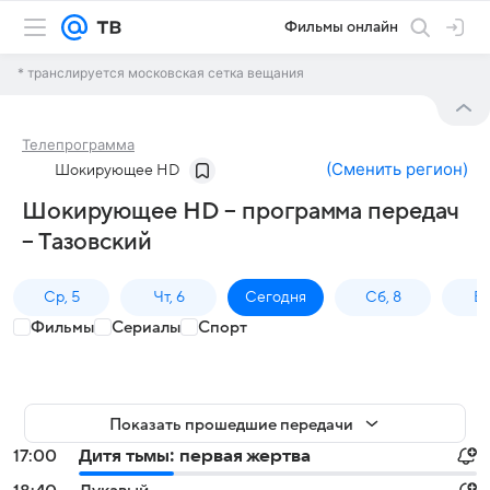
Фильмы онлайн
* транслируется московская сетка вещания
Телепрограмма
(
Сменить регион
)
Шокирующее HD
Шокирующее HD – программа передач
– Тазовский
Ср, 5
Чт, 6
Сегодня
Сб, 8
Вс
Фильмы
Сериалы
Спорт
Показать прошедшие передачи
17:00
Дитя тьмы: первая жертва