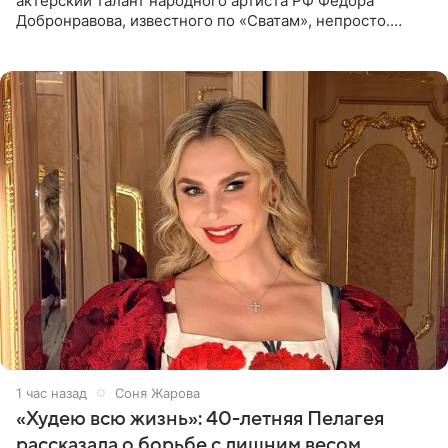
актерский талант народного артиста РФ Федора
Добронравова, известного по «Сватам», непросто.
Однако его сыновья достойно продолжают знаменитую
фамилию в
1 час назад
Соня Жарова
«Худею всю жизнь»: 40-летняя Пелагея
рассказала о борьбе с лишним весом