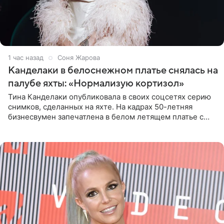
1 час назад
Соня Жарова
Канделаки в белоснежном платье снялась на
палубе яхты: «Нормализую кортизол»
Тина Канделаки опубликовала в своих соцсетях серию
снимков, сделанных на яхте. На кадрах 50-летняя
бизнесвумен запечатлена в белом летящем платье с
глубокими разрезами на талии. Свой образ Канделаки
дополнила