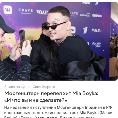
2 часа назад
Соня Жарова
Моргенштерн перепел хит Mia Boyka:
«И что вы мне сделаете?»
На недавнем выступлении Моргенштерн (признан в РФ
иностранным агентом) исполнил трек Mia Boyka (Мария
Бойко) «Базовый минимум». Видео с концерта