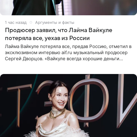
1 час назад
Аргументы и факты
Продюсер заявил, что Лайма Вайкуле
потеряла все, уехав из России
Лайма Вайкуле потеряла все, предав Россию, отметил в
эксклюзивном интервью aif.ru музыкальный продюсер
Сергей Дворцов. «Вайкуле всегда хорошие деньги
получала в России, заработки сопоставимы с Пугачевой,
10−20