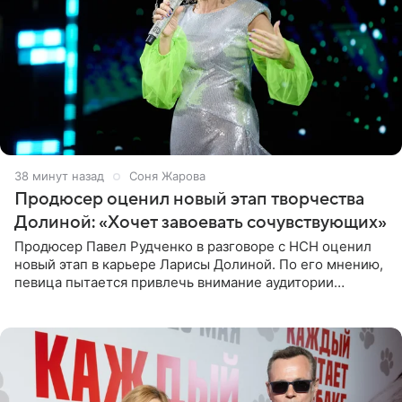
38 минут назад
Соня Жарова
Продюсер оценил новый этап творчества
Долиной: «Хочет завоевать сочувствующих»
Продюсер Павел Рудченко в разговоре с НСН оценил
новый этап в карьере Ларисы Долиной. По его мнению,
певица пытается привлечь внимание аудитории
«сочувствующих», идя по пути, который ранее уже
протоптали Ольга