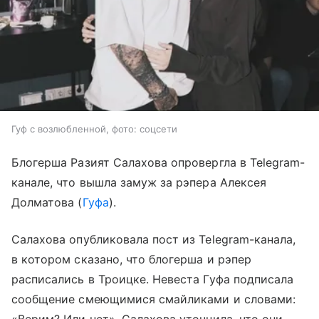
Гуф с возлюбленной, фото: соцсети
Блогерша Разият Салахова опровергла в Telegram-
Войти
Регистрация
канале, что вышла замуж за рэпера Алексея
Долматова (
Гуфа
).
Салахова опубликовала пост из Telegram-канала,
в котором сказано, что блогерша и рэпер
расписались в Троицке. Невеста Гуфа подписала
сообщение смеющимися смайликами и словами:
«Верим? Или нет». Салахова уточнила, что они