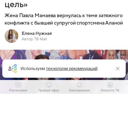
цель»
Жена Павла Мамаева вернулась к теме затяжного
конфликта с бывшей супругой спортсмена Аланой
Елена Нужная
Автор ТВ Mail
Используем
технологии рекомендаций
Расписание
Прямой эфир
Напоминания
Новости ТВ
Выберите комментарий
Выберите комментарий
Выберите комментарий
Информация полезная и актуальная
Информация полезная и актуальная
Информация полезная и актуальная