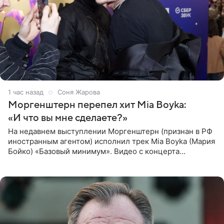
1 час назад
Соня Жарова
Моргенштерн перепел хит Mia Boyka:
«И что вы мне сделаете?»
На недавнем выступлении Моргенштерн (признан в РФ
иностранным агентом) исполнил трек Mia Boyka (Мария
Бойко) «Базовый минимум». Видео с концерта
опубликовала Алена Жигалова в своем Telegram-
канале. «Доброе утро