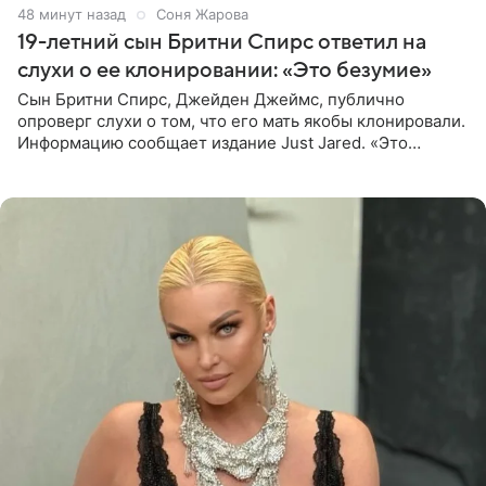
49 минут назад
Соня Жарова
19-летний сын Бритни Спирс ответил на
слухи о ее клонировании: «Это безумие»
Сын Бритни Спирс, Джейден Джеймс, публично
опроверг слухи о том, что его мать якобы клонировали.
Информацию сообщает издание Just Jared. «Это
заставляет меня понять, что многое в СМИ
преувеличено и фальшиво.