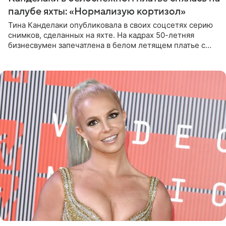
палубе яхты: «Нормализую кортизол»
Тина Канделаки опубликовала в своих соцсетях серию
снимков, сделанных на яхте. На кадрах 50-летняя
бизнесвумен запечатлена в белом летящем платье с
глубокими разрезами на талии. Свой образ Канделаки
дополнила