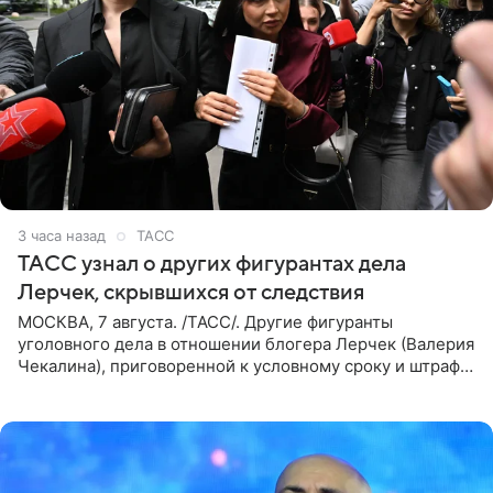
3 часа назад
ТАСС
ТАСС узнал о других фигурантах дела
Лерчек, скрывшихся от следствия
МОСКВА, 7 августа. /ТАСС/. Другие фигуранты
уголовного дела в отношении блогера Лерчек (Валерия
Чекалина), приговоренной к условному сроку и штрафу,
а также ее бывшего супруга и его бывшего бизнес-
партнера,