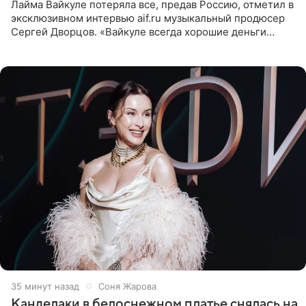
Лайма Вайкуле потеряла все, предав Россию, отметил в
эксклюзивном интервью aif.ru музыкальный продюсер
Сергей Дворцов. «Вайкуле всегда хорошие деньги
получала в России, заработки сопоставимы с Пугачевой,
10−20
36 минут назад
Соня Жарова
Канделаки в белоснежном платье снялась на