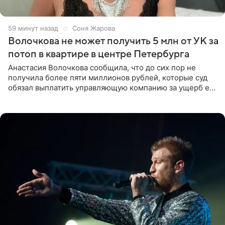
1 час назад
Соня Жарова
Волочкова не может получить 5 млн от УК за
потоп в квартире в центре Петербурга
Анастасия Волочкова сообщила, что до сих пор не
получила более пяти миллионов рублей, которые суд
обязал выплатить управляющую компанию за ущерб ее
квартире в Санкт-Петербурге. В соцсети артистка
выложила