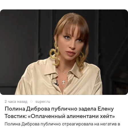
запустили процесс поиска смыслов, возможностей и
глубин. В
2 часа назад
super.ru
Полина Диброва публично задела Елену
Товстик: «Оплаченный алиментами хейт»
Полина Диброва публично отреагировала на негатив в