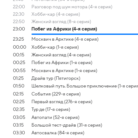
22:00
Разговор под шум мотора (4-я серия)
22:30
Хобби-кар (4-я серия)
22:50
Женский взгляд (8-я серия)
23:00
Побег из Африки (4-я серия)
23:25
Москвич в Арктике (4-я серия)
00:00
Хобби-кар (1-я серия)
00:15
Женский взгляд (4-я серия)
00:25
Побег из Африки (1-я серия)
00:55
Москвич в Арктике (1-я серия)
01:25
Драйв тур (Пятигорск)
01:50
Шелковый путь. Большое приключение (1-я сери
02:15
События (229-я серия)
02:25
Первый взгляд (276-я серия)
02:35
Тур де (17-я серия)
03:05
Автопати (52-я серия)
03:15
Большой тест-драйв (31-я серия)
03:30
Автосвалка (84-я серия)