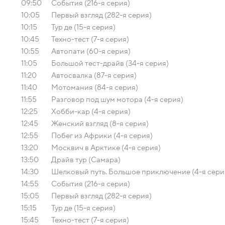
09:50
События (216-я серия)
10:05
Первый взгляд (282-я серия)
10:15
Тур де (15-я серия)
10:45
Техно-тест (7-я серия)
10:55
Автопати (60-я серия)
11:05
Большой тест-драйв (34-я серия)
11:20
Автосвалка (87-я серия)
11:40
Мотомания (84-я серия)
11:55
Разговор под шум мотора (4-я серия)
12:25
Хобби-кар (4-я серия)
12:45
Женский взгляд (8-я серия)
12:55
Побег из Африки (4-я серия)
13:20
Москвич в Арктике (4-я серия)
13:50
Драйв тур (Самара)
14:30
Шелковый путь. Большое приключение (4-я сери
14:55
События (216-я серия)
15:05
Первый взгляд (282-я серия)
15:15
Тур де (15-я серия)
15:45
Техно-тест (7-я серия)