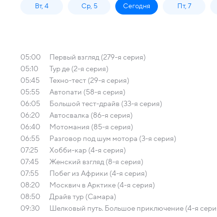
Вт, 4
Ср, 5
Сегодня
Пт, 7
05:00
Первый взгляд (279-я серия)
05:10
Тур де (2-я серия)
05:45
Техно-тест (29-я серия)
05:55
Автопати (58-я серия)
06:05
Большой тест-драйв (33-я серия)
06:20
Автосвалка (86-я серия)
06:40
Мотомания (85-я серия)
06:55
Разговор под шум мотора (3-я серия)
07:25
Хобби-кар (4-я серия)
07:45
Женский взгляд (8-я серия)
07:55
Побег из Африки (4-я серия)
08:20
Москвич в Арктике (4-я серия)
08:50
Драйв тур (Самара)
09:30
Шелковый путь. Большое приключение (4-я сери