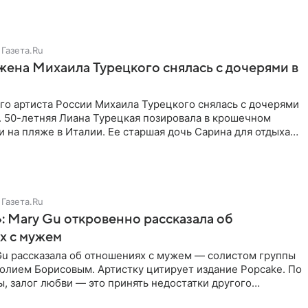
Газета.Ru
жена Михаила Турецкого снялась с дочерями в
го артиста России Михаила Турецкого снялась с дочерями
. 50-летняя Лиана Турецкая позировала в крошечном
 на пляже в Италии. Ее старшая дочь Сарина для отдыха
о
Газета.Ru
: Mary Gu откровенно рассказала об
х с мужем
Gu рассказала об отношениях с мужем — солистом группы
олием Борисовым. Артистку цитирует издание Popcake. По
, залог любви — это принять недостатки другого
кже