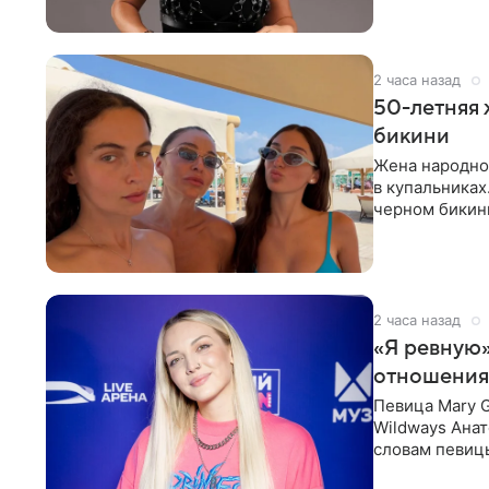
2 часа назад
50-летняя 
бикини
Жена народно
в купальниках
черном бикини
выбрала банд
2 часа назад
«Я ревную»
отношения
Певица Mary 
Wildways Анат
словам певицы
человека. Та