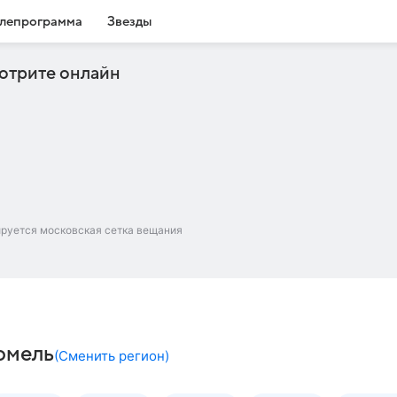
лепрограмма
Звезды
отрите онлайн
ируется московская сетка вещания
Гомель
(
Сменить регион
)