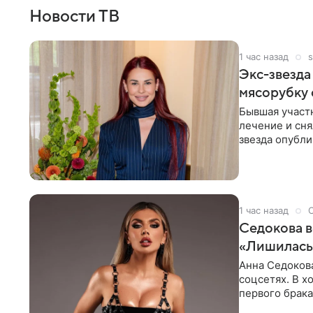
Новости ТВ
1 час назад
s
Экс-звезда
мясорубку 
Бывшая участ
лечение и сня
звезда опубли
процесс снят
1 час назад
Седокова в
«Лишилась 
Анна Седокова
соцсетях. В х
первого брака
ответственнос