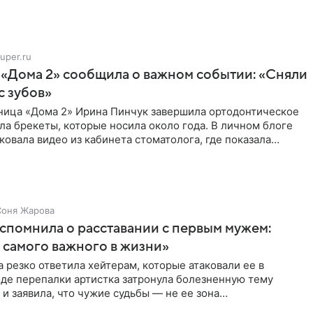
uper.ru
 «Дома 2» сообщила о важном событии: «Сняли
с зубов»
ница «Дома 2» Ирина Пинчук завершила ортодонтическое
ла брекеты, которые носила около года. В личном блоге
ковала видео из кабинета стоматолога, где показала
ия
Соня Жарова
спомнила о расставании с первым мужем:
самого важного в жизни»
 резко ответила хейтерам, которые атаковали ее в
оде перепалки артистка затронула болезненную тему
 и заявила, что чужие судьбы — не ее зона
ти. От Валентина