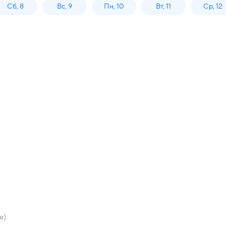
Сб, 8
Вс, 9
Пн, 10
Вт, 11
Ср, 12
я)