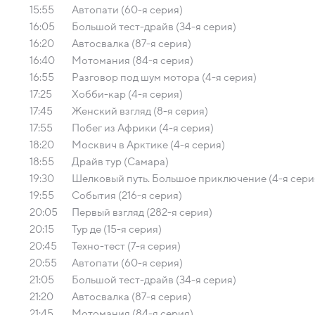
15:55
Автопати (60-я серия)
16:05
Большой тест-драйв (34-я серия)
16:20
Автосвалка (87-я серия)
16:40
Мотомания (84-я серия)
16:55
Разговор под шум мотора (4-я серия)
17:25
Хобби-кар (4-я серия)
17:45
Женский взгляд (8-я серия)
17:55
Побег из Африки (4-я серия)
18:20
Москвич в Арктике (4-я серия)
18:55
Драйв тур (Самара)
19:30
Шелковый путь. Большое приключение (4-я сери
19:55
События (216-я серия)
20:05
Первый взгляд (282-я серия)
20:15
Тур де (15-я серия)
20:45
Техно-тест (7-я серия)
20:55
Автопати (60-я серия)
21:05
Большой тест-драйв (34-я серия)
21:20
Автосвалка (87-я серия)
21:45
Мотомания (84-я серия)