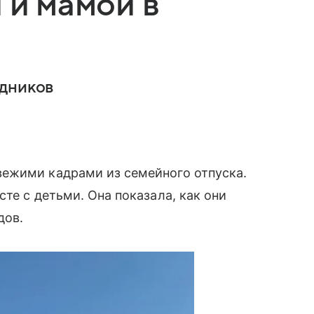
 и мамой в
едников
ежими кадрами из семейного отпуска.
те с детьми. Она показала, как они
дов.