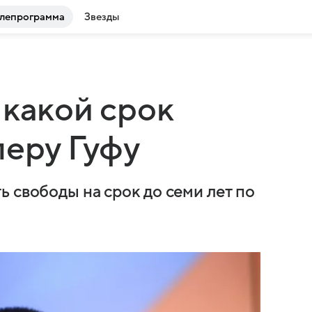
лепрограмма
Звезды
 какой срок
перу Гуфу
 свободы на срок до семи лет по