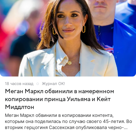
18 часов назад
Журнал OK!
Меган Маркл обвинили в намеренном
копировании принца Уильяма и Кейт
Миддлтон
Меган Маркл обвинили в копировании контента,
которым она поделилась по случаю своего 45-летия. Во
вторник герцогиня Сассекская опубликовала черно-
белую фотографию, на которой она прыгает в бассейн с