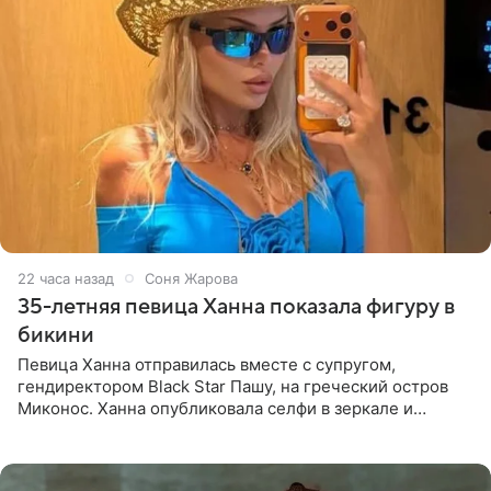
22 часа назад
Соня Жарова
35-летняя певица Ханна показала фигуру в
бикини
Певица Ханна отправилась вместе с супругом,
гендиректором Black Star Пашу, на греческий остров
Миконос. Ханна опубликовала селфи в зеркале и
призналась, что сейчас особенно довольна собой. По
словам певицы, она