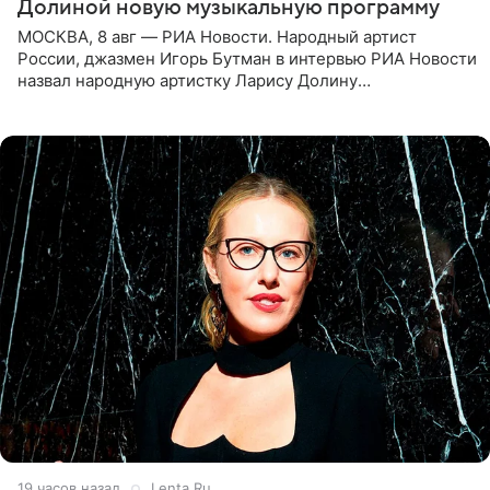
Долиной новую музыкальную программу
МОСКВА, 8 авг — РИА Новости. Народный артист
России, джазмен Игорь Бутман в интервью РИА Новости
назвал народную артистку Ларису Долину
великолепной певицей и рассказал о желании сделать с
ней новую совместную
19 часов назад
Lenta.Ru