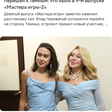
перешел к Темным: что было в 9-м выпуске
«Мастера игры-2»
Девятый выпуск «Мастера игры» заметно изменил
расстановку сил. Влад Череватый согласился перейти
на сторону Темных, в проект пришел новый участник, а
Курбан Омаров и Анна Седокова оказались под таким
давлением.