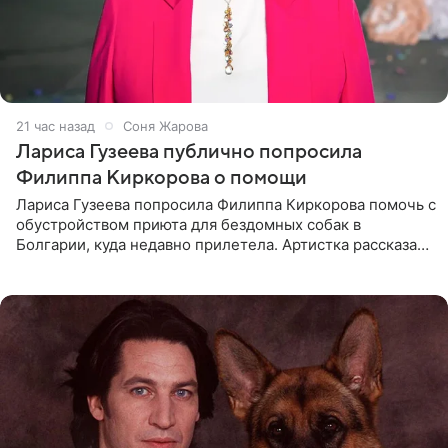
21 час назад
Соня Жарова
Лариса Гузеева публично попросила
Филиппа Киркорова о помощи
Лариса Гузеева попросила Филиппа Киркорова помочь с
обустройством приюта для бездомных собак в
Болгарии, куда недавно прилетела. Артистка рассказала
о местных волонтерах, которые временно забирают
животных к