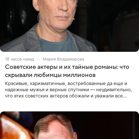
18 часов назад
Мария Владимирова
Советские актеры и их тайные романы: что
скрывали любимцы миллионов
Красивые, харизматичные, востребованные да еще и
надежные мужья и верные спутники — неудивительно,
что этих советских актеров обожали и уважали все
женщины большой страны, и наверняка не раз ставили
их в