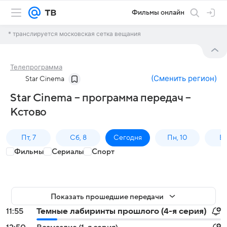
Фильмы онлайн
* транслируется московская сетка вещания
Телепрограмма
(
Сменить регион
)
Star Cinema
Star Cinema – программа передач –
Кстово
Пт, 7
Сб, 8
Сегодня
Пн, 10
Вт,
Фильмы
Сериалы
Спорт
Показать прошедшие передачи
11:55
Темные лабиринты прошлого (4-я серия)