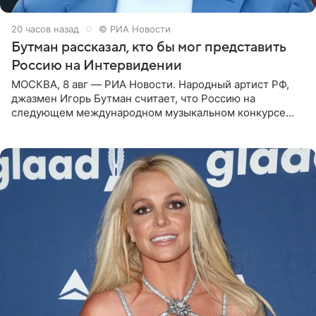
20 часов назад
© РИА Новости
Бутман рассказал, кто бы мог представить
Россию на Интервидении
МОСКВА, 8 авг — РИА Новости. Народный артист РФ,
джазмен Игорь Бутман считает, что Россию на
следующем международном музыкальном конкурсе
«Интервидение» могла бы представить молодая певица
Варвара Убель, так