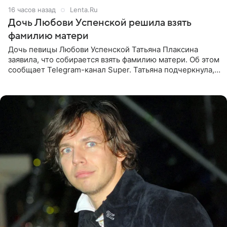
16 часов назад
Lenta.Ru
Дочь Любови Успенской решила взять
фамилию матери
Дочь певицы Любови Успенской Татьяна Плаксина
заявила, что собирается взять фамилию матери. Об этом
сообщает Telegram-канал Super. Татьяна подчеркнула,
что приняла решение о смене фамилии, поскольку
именно от