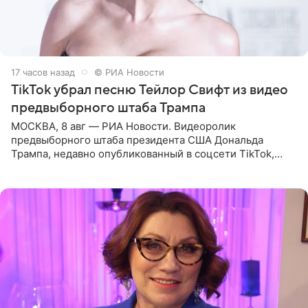
17 часов назад
© РИА Новости
TikTok убрал песню Тейлор Свифт из видео
предвыборного штаба Трампа
МОСКВА, 8 авг — РИА Новости. Видеоролик
предвыборного штаба президента США Дональда
Трампа, недавно опубликованный в соцсети TikTok,
остался без звуковой дорожки в виде песни August
(«Август») американской