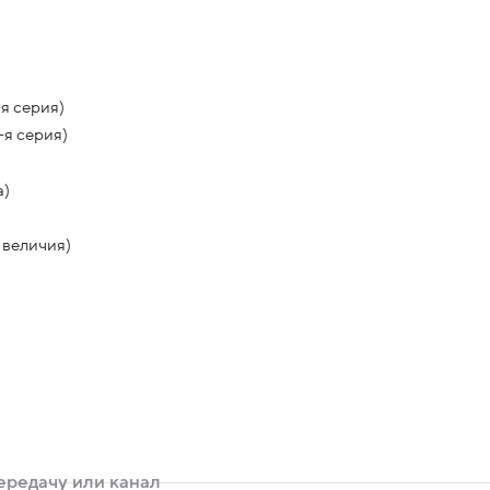
я серия)
-я серия)
а)
 величия)