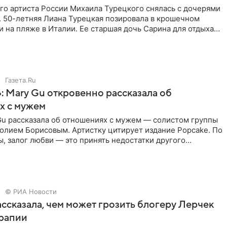
го артиста России Михаила Турецкого снялась с дочерями
. 50-летняя Лиана Турецкая позировала в крошечном
 на пляже в Италии. Ее старшая дочь Сарина для отдыха
о
Газета.Ru
: Mary Gu откровенно рассказала об
х с мужем
Gu рассказала об отношениях с мужем — солистом группы
олием Борисовым. Артистку цитирует издание Popcake. По
, залог любви — это принять недостатки другого
кже
© РИА Новости
ссказала, чем может грозить блогеру Лерчек
ерапии