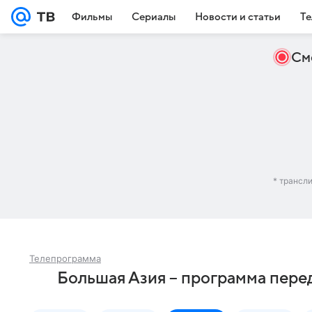
Фильмы
Сериалы
Новости и статьи
Те
См
* трансл
Телепрограмма
Большая Азия – программа пере