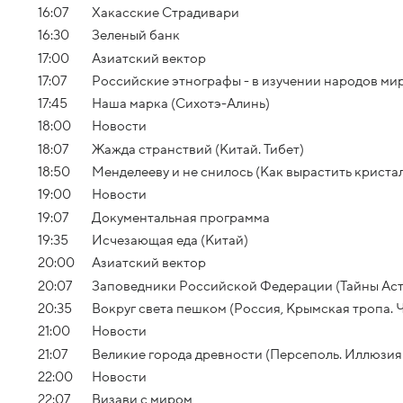
16:07
Хакасские Страдивари
16:30
Зеленый банк
17:00
Азиатский вектор
17:07
Российские этнографы - в изучении народов мир
17:45
Наша марка (Сихотэ-Алинь)
18:00
Новости
18:07
Жажда странствий (Китай. Тибет)
18:50
Менделееву и не снилось (Как вырастить криста
19:00
Новости
19:07
Документальная программа
19:35
Исчезающая еда (Китай)
20:00
Азиатский вектор
20:07
Заповедники Российской Федерации (Тайны Аст
20:35
Вокруг света пешком (Россия, Крымская тропа. Ч
21:00
Новости
21:07
Великие города древности (Персеполь. Иллюзия
22:00
Новости
22:07
Визави с миром