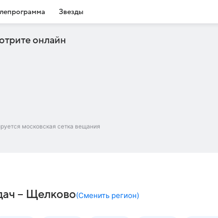
лепрограмма
Звезды
отрите онлайн
ируется московская сетка вещания
дач – Щелково
(
Сменить регион
)