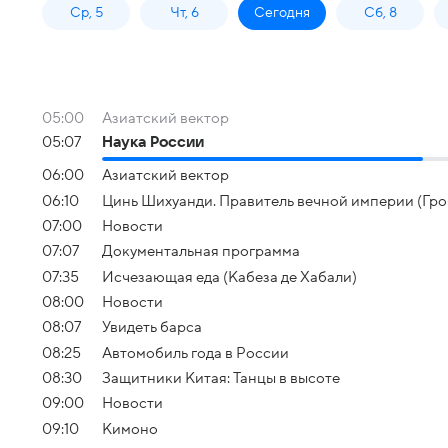
Ср, 5
Чт, 6
Сегодня
Сб, 8
05:00
Азиатский вектор
05:07
Наука России
06:00
Азиатский вектор
06:10
Цинь Шихуанди. Правитель вечной империи (Гр
07:00
Новости
07:07
Документальная программа
07:35
Исчезающая еда (Кабеза де Хабали)
08:00
Новости
08:07
Увидеть барса
08:25
Автомобиль года в России
08:30
Защитники Китая: Танцы в высоте
09:00
Новости
09:10
Кимоно