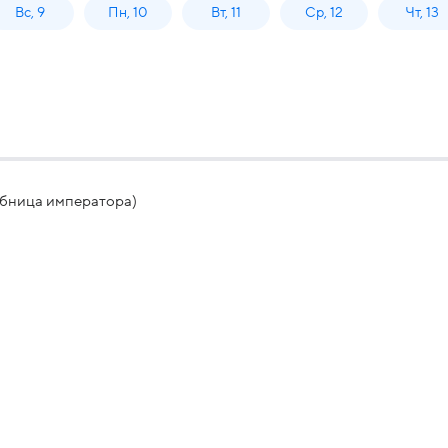
Вс, 9
Пн, 10
Вт, 11
Ср, 12
Чт, 13
обница императора)