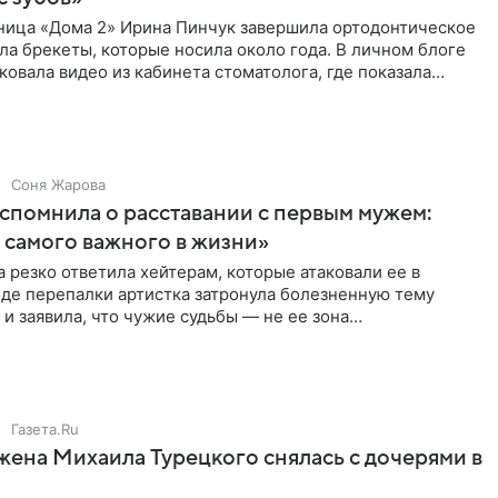
ница «Дома 2» Ирина Пинчук завершила ортодонтическое
ла брекеты, которые носила около года. В личном блоге
ковала видео из кабинета стоматолога, где показала
ия
Соня Жарова
спомнила о расставании с первым мужем:
самого важного в жизни»
 резко ответила хейтерам, которые атаковали ее в
оде перепалки артистка затронула болезненную тему
 и заявила, что чужие судьбы — не ее зона
ти. От Валентина
Газета.Ru
жена Михаила Турецкого снялась с дочерями в