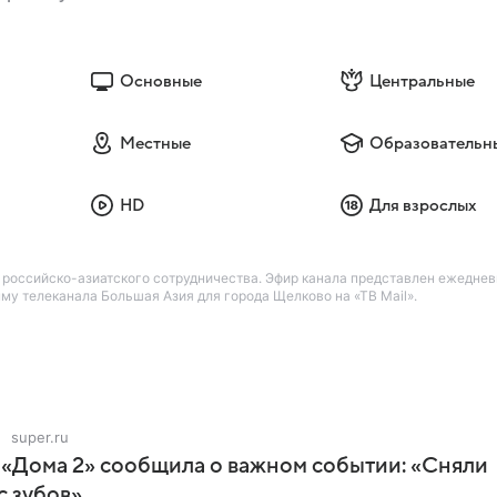
Основные
Центральные
Местные
Образовательн
HD
Для взрослых
 российско-азиатского сотрудничества. Эфир канала представлен ежедневн
му телеканала Большая Азия для города Щелково на «ТВ Mail».
super.ru
 «Дома 2» сообщила о важном событии: «Сняли
с зубов»