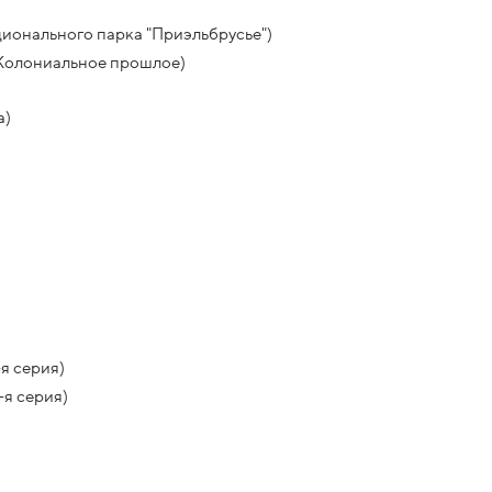
ионального парка "Приэльбрусье")
 Колониальное прошлое)
а)
я серия)
-я серия)