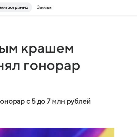
лепрограмма
Звезды
вым крашем
нял гонорар
онорар с 5 до 7 млн рублей