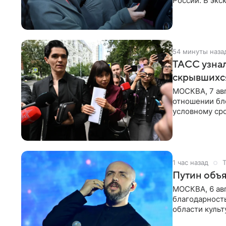
России. В экс
отметил, что
54 минуты наза
ТАСС узнал
скрывшихся
МОСКВА, 7 авг
отношении бл
условному сро
бизнес-партне
1 час назад
Путин объя
МОСКВА, 6 авг
благодарность
области культ
официальном