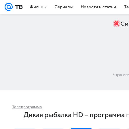
Фильмы
Сериалы
Новости и статьи
Те
См
* трансл
Телепрограмма
Дикая рыбалка HD – программа 