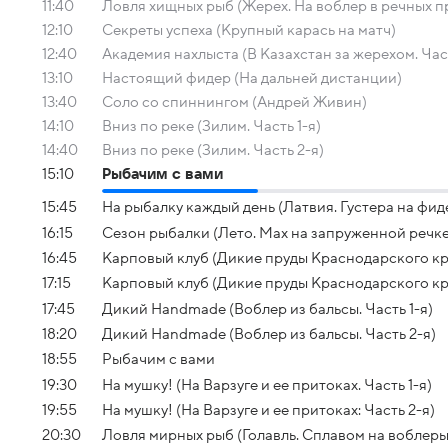
11:40
Ловля хищных рыб (Жерех. На воблер в речных п
12:10
Секреты успеха (Крупный карась на матч)
12:40
Академия нахлыста (В Казахстан за жерехом. Част
13:10
Настоящий фидер (На дальней дистанции)
13:40
Соло со спиннингом (Андрей Живин)
14:10
Вниз по реке (Зилим. Часть 1-я)
14:40
Вниз по реке (Зилим. Часть 2-я)
15:10
Рыбачим с вами
15:45
На рыбалку каждый день (Латвия. Густера на фид
16:15
Сезон рыбалки (Лето. Мах на запруженной речке
16:45
Карповый клуб (Дикие пруды Краснодарского кра
17:15
Карповый клуб (Дикие пруды Краснодарского кра
17:45
Дикий Handmade (Воблер из бальсы. Часть 1-я)
18:20
Дикий Handmade (Воблер из бальсы. Часть 2-я)
18:55
Рыбачим с вами
19:30
На мушку! (На Варзуге и ее притоках. Часть 1-я)
19:55
На мушку! (На Варзуге и ее притоках: Часть 2-я)
20:30
Ловля мирных рыб (Голавль. Сплавом на воблеры