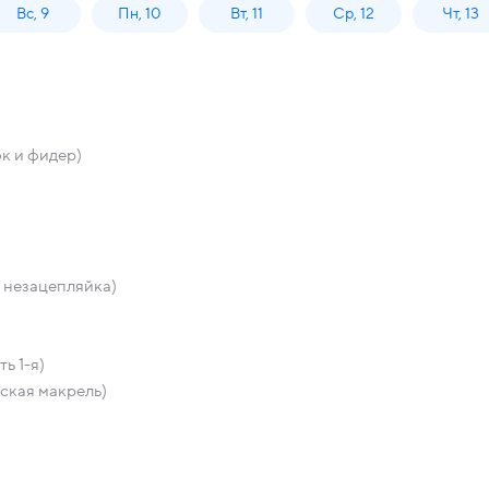
Вс, 9
Пн, 10
Вт, 11
Ср, 12
Чт, 13
к и фидер)
незацепляйка)
ь 1-я)
ская макрель)