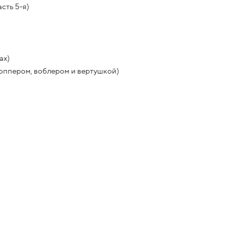
сть 5-я)
ах)
поппером, воблером и вертушкой)