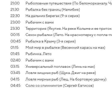
21:00
Рыболовные путешествия (По Беломорканалу. Ча
21:30
Рыбалка без границ (Намибия)
22:30
На дальних берегах (9-я серия)
23:00
Рыбачим с вами
23:30
Территория (Якутия. На реке Колыме и ее приток
00:15
Сезон рыбалки (Лето. На красноперку с попла-
00:45
Рыбалка в Крыму (3-я серия)
01:15
Мой мир в рыбалке (Весенний карась на мах)
01:45
Рыбинка. Лето
02:40
Рыбачим с вами
03:15
Универсальный поплавок (Линь на мах)
03:45
Ловля хищных рыб (Щука. Джиг на реке)
04:15
Ловля мирных рыб (Лещ. На бортовую удочку)
04:45
Соло со спиннингом (Сергей Евтисов)