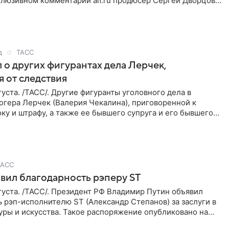
клюзивном комментарии aif.ru продюсер Сергей Дворцов
д
ТАСС
 о других фигурантах дела Лерчек,
 от следствия
уста. /ТАСС/. Другие фигуранты уголовного дела в
огера Лерчек (Валерия Чекалина), приговоренной к
ку и штрафу, а также ее бывшего супруга и его бывшего
ра,
ТАСС
вил благодарность рэперу ST
уста. /ТАСС/. Президент РФ Владимир Путин объявил
 рэп-исполнителю ST (Александр Степанов) за заслуги в
уры и искусства. Такое распоряжение опубликовано на