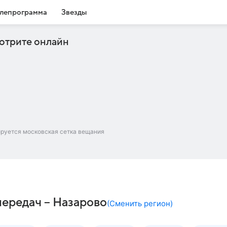
лепрограмма
Звезды
отрите онлайн
ируется московская сетка вещания
передач – Назарово
(
Сменить регион
)