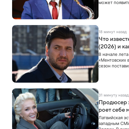
может появит
проработка
18 минут назад
Что извест
(2026) и к
В начале лета
«Ментовских 
сезон постави
главной роли
31 минуту назад
Продюсер з
роет себе 
Латвийская эс
западным СМИ 