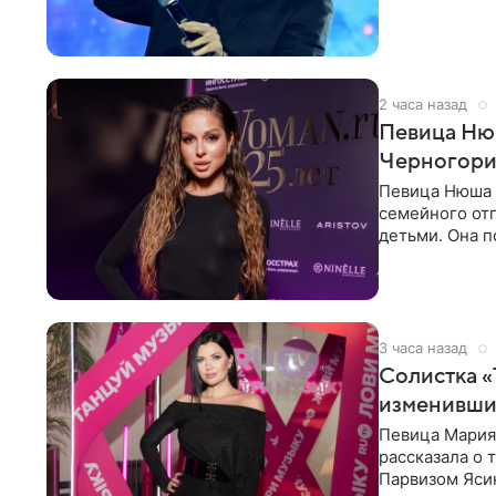
2 часа назад
Певица Нюш
Черногор
Певица Нюша 
семейного отп
детьми. Она п
городов. Ста
3 часа назад
Солистка «
изменивши
Певица Мария
рассказала о 
Парвизом Ясин