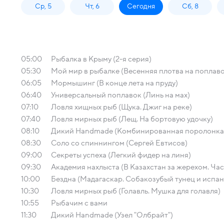
Ср, 5
Чт, 6
Сегодня
Сб, 8
05:00
Рыбалка в Крыму (2-я серия)
05:30
Мой мир в рыбалке (Весенняя плотва на поплаво
06:05
Мормышинг (В конце лета на пруду)
06:40
Универсальный поплавок (Линь на мах)
07:10
Ловля хищных рыб (Щука. Джиг на реке)
07:40
Ловля мирных рыб (Лещ. На бортовую удочку)
08:10
Дикий Handmade (Комбинированная поролонка 
08:30
Соло со спиннингом (Сергей Евтисов)
09:00
Секреты успеха (Легкий фидер на линя)
09:30
Академия нахлыста (В Казахстан за жерехом. Част
10:00
Бездна (Мадагаскар. Собакозубый тунец и испан
10:30
Ловля мирных рыб (Голавль. Мушка для голавля)
10:55
Рыбачим с вами
11:30
Дикий Handmade (Узел "Олбрайт")