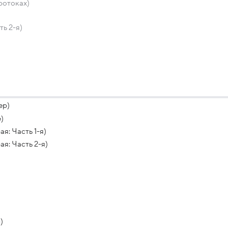
ротоках)
ь 2-я)
ер)
)
я: Часть 1-я)
я: Часть 2-я)
)