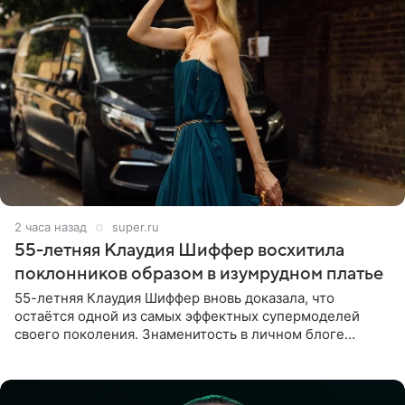
2 часа назад
super.ru
55-летняя Клаудия Шиффер восхитила
поклонников образом в изумрудном платье
55-летняя Клаудия Шиффер вновь доказала, что
остаётся одной из самых эффектных супермоделей
своего поколения. Знаменитость в личном блоге
поделилась фотографиями с недавней свадьбы, где
появилась в роли гостьи,