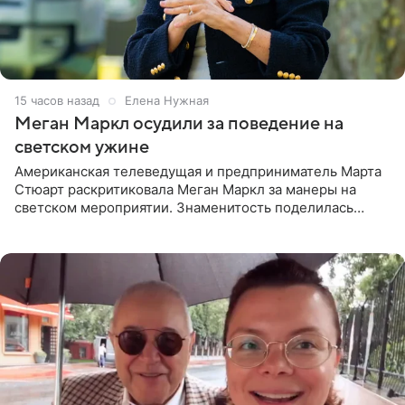
15 часов назад
Елена Нужная
Меган Маркл осудили за поведение на
светском ужине
Американская телеведущая и предприниматель Марта
Стюарт раскритиковала Меган Маркл за манеры на
светском мероприятии. Знаменитость поделилась
деталями личной встречи с герцогиней Сассекской,
пишет PageSix. По