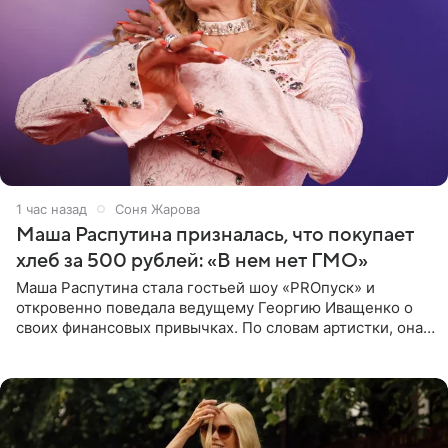
1 час назад
Соня Жарова
Маша Распутина призналась, что покупает
хлеб за 500 рублей: «В нем нет ГМО»
Маша Распутина стала гостьей шоу «PROпуск» и
откровенно поведала ведущему Георгию Иващенко о
своих финансовых привычках. По словам артистки, она
давно перестала следить за тратами и может позволить
себе жить,