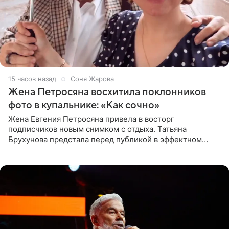
15 часов назад
Соня Жарова
Жена Петросяна восхитила поклонников
фото в купальнике: «Как сочно»
Жена Евгения Петросяна привела в восторг
подписчиков новым снимком с отдыха. Татьяна
Брухунова предстала перед публикой в эффектном
черно-сиреневом монокини, позируя прямо в бассейне.
«Ох, как сочно», «Татьяна,