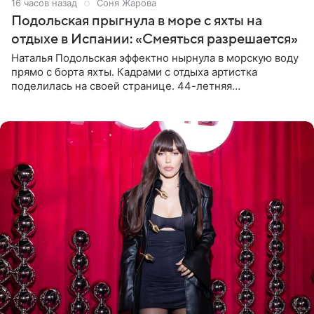
16 часов назад
Соня Жарова
Подольская прыгнула в море с яхты на
отдыхе в Испании: «Смеяться разрешается»
Наталья Подольская эффектно нырнула в морскую воду
прямо с борта яхты. Кадрами с отдыха артистка
поделилась на своей странице. 44-летняя
знаменитость предстала перед поклонниками в ярком
розовом купальнике с