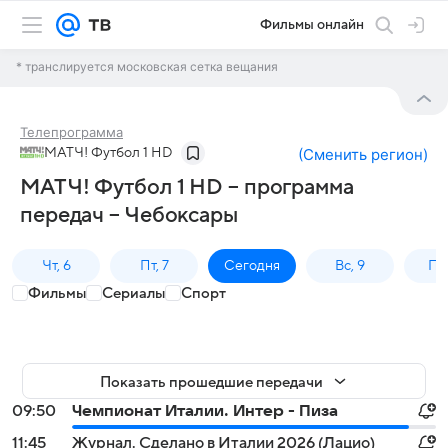
Фильмы онлайн
* транслируется московская сетка вещания
Телепрограмма
МАТЧ! Футбол 1 HD
(
Сменить регион
)
МАТЧ! Футбол 1 HD – программа
передач – Чебоксары
Чт, 6
Пт, 7
Сегодня
Вс, 9
Пн,
Фильмы
Сериалы
Спорт
Показать прошедшие передачи
09:50
Чемпионат Италии. Интер - Пиза
11:45
Журнал. Сделано в Италии 2026 (Лацио)