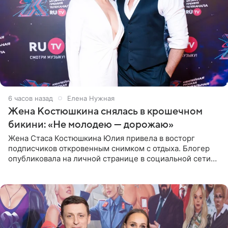
6 часов назад
Елена Нужная
Жена Костюшкина снялась в крошечном
бикини: «Не молодею — дорожаю»
Жена Стаса Костюшкина Юлия привела в восторг
подписчиков откровенным снимком с отдыха. Блогер
опубликовала на личной странице в социальной сети
фото в ярком бикини, позируя на пирсе во время отпуска
в Турции,