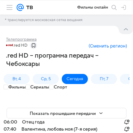
Фильмы онлайн
* транслируется московская сетка вещания
Телепрограмма
.red HD
(
Сменить регион
)
.red HD – программа передач –
Чебоксары
Вт, 4
Ср, 5
Сегодня
Пт, 7
Сб
Фильмы
Сериалы
Спорт
Показать прошедшие передачи
06:00
Отец года
07:40
Валентина, любовь моя (7-я серия)