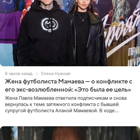
6 часов назад
Елена Нужная
Жена футболиста Мамаева — о конфликте с
его экс-возлюбленной: «Это была ее цель»
Жена Павла Мамаева ответила подписчикам и снова
вернулась к теме затяжного конфликта с бывшей
супругой футболиста Аланой Мамаевой. В ходе
общения с аудиторией один из пользователей
признался, что раньше судил о