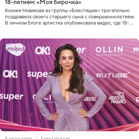
18-летием: «Моя бирочка»
Ксения Новикова из группы «Блестящие» трогательно
поздравила своего старшего сына с совершеннолетием.
В личном блоге артистка опубликовала видео, где 18-
летний Мирон легко подхватил маму на руки и закружил
во
8 часов назад
Елена Нужная