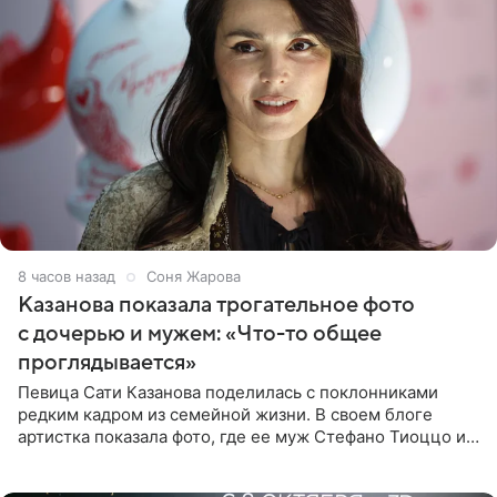
8 часов назад
Соня Жарова
Казанова показала трогательное фото
с дочерью и мужем: «Что-то общее
проглядывается»
Певица Сати Казанова поделилась с поклонниками
редким кадром из семейной жизни. В своем блоге
артистка показала фото, где ее муж Стефано Тиоццо и
их маленькая дочь спят рядом. На снимке отец и
малышка лежат в