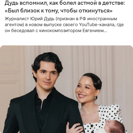
Дудь вспомнил, как болел астмой в детстве:
«Был близок к тому, чтобы откинуться»
Журналист Юрий Дудь (признан в РФ иностранным
агентом) в новом выпуске своего YouTube-канала, где
он беседовал с кинокомпозитором Евгением
Гальпериным, поделился личной историей о борьбе с
бронхиальной астмой в