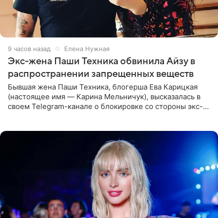
9 часов назад
Елена Нужная
Экс-жена Паши Техника обвинила Айзу в
распространении запрещенных веществ
Бывшая жена Паши Техника, блогерша Ева Карицкая
(настоящее имя — Карина Мельничук), высказалась в
своем Telegram-канале о блокировке со стороны экс-
супруги Гуфа Айзы-Лилуны Ай. Карицкая утверждает,
что ее